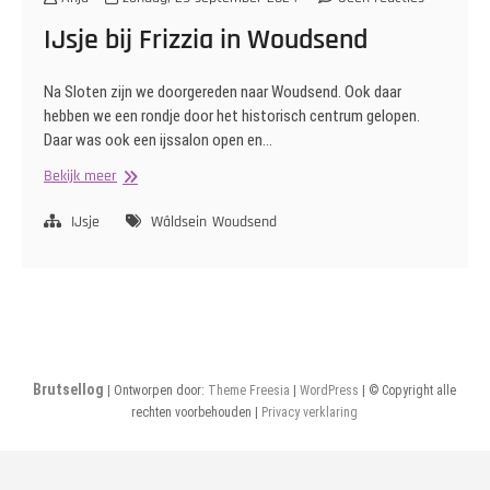
IJsje bij Frizzia in Woudsend
Na Sloten zijn we doorgereden naar Woudsend. Ook daar
hebben we een rondje door het historisch centrum gelopen.
Daar was ook een ijssalon open en…
IJsje
Bekijk meer
bij
Frizzia
IJsje
Wâldsein
Woudsend
in
Woudsend
Brutsellog
| Ontworpen door:
Theme Freesia
|
WordPress
| © Copyright alle
rechten voorbehouden |
Privacy verklaring