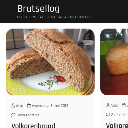
Ga
Brutsellog
naar
de
EEN BLOG MET ALLES WAT ANJA DAGELIJKS EET.
inhoud
Anja
v
Anja
woensdag, 8 mei 2013
2 reacties
Geen reacties
Volkor
Volkorenbrood