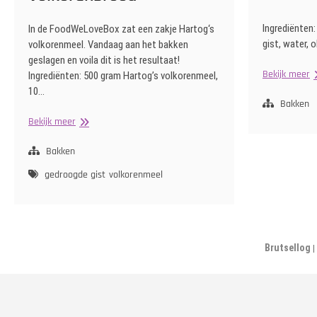
Ingrediënten
In de FoodWeLoveBox zat een zakje Hartog‘s
gist, water, ol
volkorenmeel. Vandaag aan het bakken
geslagen en voila dit is het resultaat!
V
Bekijk meer
Ingrediënten: 500 gram Hartog’s volkorenmeel,
10…
Bakken
Volkorenbrood
Bekijk meer
Bakken
gedroogde gist
volkorenmeel
Brutsellog
|