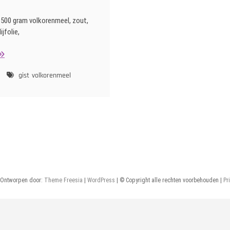
: 500 gram volkorenmeel, zout,
ijfolie,
olkorenbrood
gist
volkorenmeel
 Ontworpen door:
Theme Freesia
|
WordPress
| © Copyright alle rechten voorbehouden |
Pr