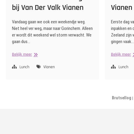
bij Van Der Valk Vianen
Vianen
Vandaag gaan we ook een weekendje weg.
Eerste dag v
Niet heel ver weg, maar naar Gorinchem. Alleen
inpakken en o
er wordt dit weekend wel storm verwacht. We
Zeeland zijn
gaan dus…
gingen vaak…
Bentobox
L
Bekijk meer
Bekijk meer
en
bi
Beefburger
v
Lunch
Vianen
Lunch
bij
d
Van
V
Der
V
Valk
Vianen
Brutsellog
|