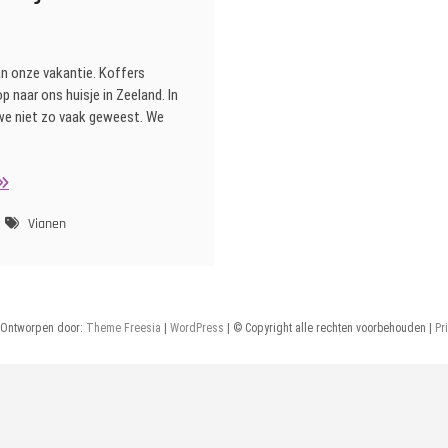
an onze vakantie. Koffers
p naar ons huisje in Zeeland. In
 we niet zo vaak geweest. We
unchen
j
an
Vianen
er
alk
ianen
 Ontworpen door:
Theme Freesia
|
WordPress
| © Copyright alle rechten voorbehouden |
Pr