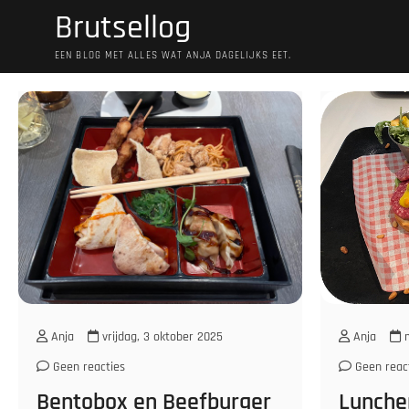
Ga
Brutsellog
naar
de
EEN BLOG MET ALLES WAT ANJA DAGELIJKS EET.
inhoud
Anja
vrijdag, 3 oktober 2025
Anja
m
Geen reacties
Geen reac
Bentobox en Beefburger
Lunchen