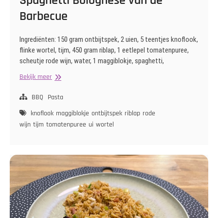
Spaghetti Bolognese van de
Barbecue
Ingrediënten: 150 gram ontbijtspek, 2 uien, 5 teentjes knoflook,
flinke wortel, tijm, 450 gram riblap, 1 eetlepel tomatenpuree,
scheutje rode wijn, water, 1 maggiblokje, spaghetti,
Spaghetti
Bekijk meer
Bolognese
van
BBQ
Pasta
de
knoflook
maggiblokje
ontbijtspek
riblap
rode
Barbecue
wijn
tijm
tomatenpuree
ui
wortel