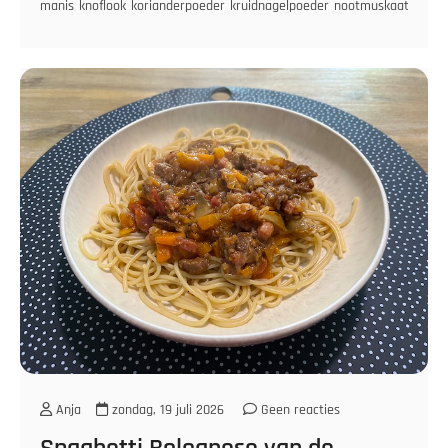
manis
knoflook
korianderpoeder
kruidnagelpoeder
nootmuskaat
ontbi
Anja
zondag, 19 juli 2026
Geen reacties