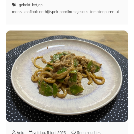
gehakt
ketjap
manis
knoflook
ontbijtspek
paprika
sojasaus
tomatenpuree
ui
Anja
vrijdag, 5 juni 2026
Geen reacties