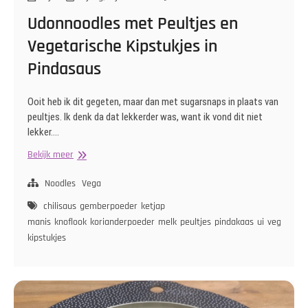
Udonnoodles met Peultjes en
Vegetarische Kipstukjes in
Pindasaus
Ooit heb ik dit gegeten, maar dan met sugarsnaps in plaats van
peultjes. Ik denk da dat lekkerder was, want ik vond dit niet
lekker.…
Udonnoodles
Bekijk meer
met
Peultjes
Noodles
Vega
en
chilisaus
gemberpoeder
ketjap
Vegetarische
manis
knoflook
korianderpoeder
melk
peultjes
pindakaas
ui
vegetaris
Kipstukjes
kipstukjes
in
Pindasaus