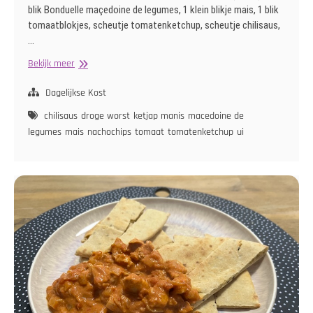
blik Bonduelle maçedoine de legumes, 1 klein blikje mais, 1 blik
tomaatblokjes, scheutje tomatenketchup, scheutje chilisaus,
…
Mexicaans
Bekijk meer
Schoteltje
met
Dagelijkse Kost
Nachochips
chilisaus
droge worst
ketjap manis
macedoine de
legumes
mais
nachochips
tomaat
tomatenketchup
ui