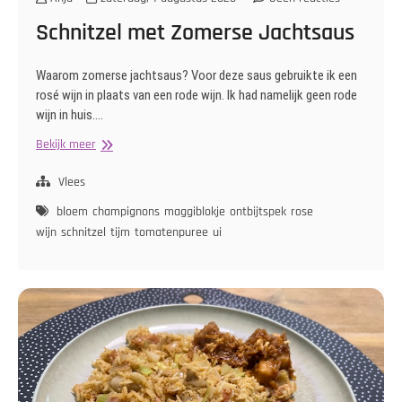
Schnitzel met Zomerse Jachtsaus
Waarom zomerse jachtsaus? Voor deze saus gebruikte ik een
rosé wijn in plaats van een rode wijn. Ik had namelijk geen rode
wijn in huis.…
Schnitzel
Bekijk meer
met
Zomerse
Vlees
Jachtsaus
bloem
champignons
maggiblokje
ontbijtspek
rose
wijn
schnitzel
tijm
tomatenpuree
ui