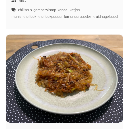
met
Rijst
Gemarineerd
chilisaus
gembersiroop
kaneel
ketjap
Speklapje
manis
knoflook
knoflookpoeder
korianderpoeder
kruidnagelpoeder
noo
en
Pindasaus