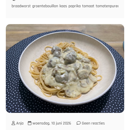
braadworst
groentebouillon
kaas
paprika
tomaat
tomatenpuree
ui
Anja
woensdag, 10 juni 2026
Geen reacties