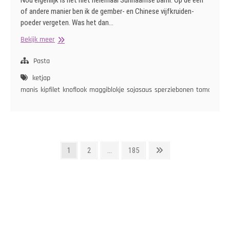
Nou eigenlijk is het niet helemaal Surinaamse bami. Op de een
of andere manier ben ik de gember- en Chinese vijfkruiden-
poeder vergeten. Was het dan…
Surinaamse
Bekijk meer
Bami
Pasta
ketjap
manis
kipfilet
knoflook
maggiblokje
sojasaus
sperziebonen
tomatenpu
Berichten
Pagina
Pagina
Pagina
Volgende
1
2
…
185
pagina
paginering