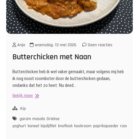
Anja
woensdag, 13 mei 2026
Geen reacties
Butterchicken met Naan
Butterchicken heb ik wel vaker gemaakt, maar volgens mij heb
ik nog nooit roomboter door de butterchicken gedaan,
ondanks dat het zo heet. Nu deed…
Butterchicken
Bekijk meer
met
Naan
Kip
garam masala
Griekse
yoghurt
kaneel
kipdijfilet
knoflook
kookroom
paprikapoeder
roomboter