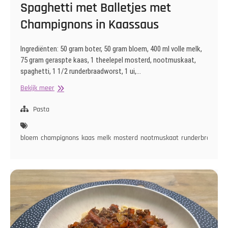
Spaghetti met Balletjes met
Champignons in Kaassaus
Ingrediënten: 50 gram boter, 50 gram bloem, 400 ml volle melk,
75 gram geraspte kaas, 1 theelepel mosterd, nootmuskaat,
spaghetti, 1 1/2 runderbraadworst, 1 ui,…
Spaghetti
Bekijk meer
met
Balletjes
Pasta
met
Champignons
bloem
champignons
kaas
melk
mosterd
nootmuskaat
runderbraadwor
in
Kaassaus