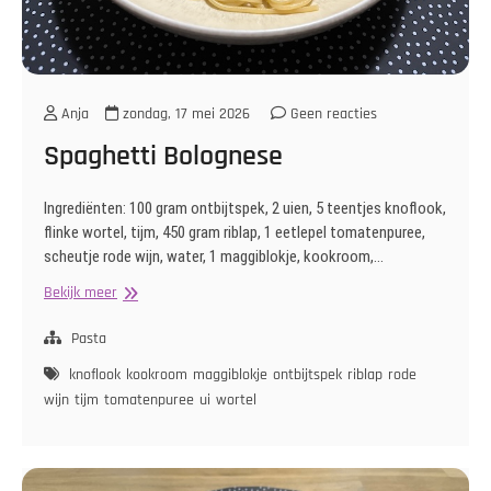
Anja
zondag, 17 mei 2026
Geen reacties
Spaghetti Bolognese
Ingrediënten: 100 gram ontbijtspek, 2 uien, 5 teentjes knoflook,
flinke wortel, tijm, 450 gram riblap, 1 eetlepel tomatenpuree,
scheutje rode wijn, water, 1 maggiblokje, kookroom,…
Spaghetti
Bekijk meer
Bolognese
Pasta
knoflook
kookroom
maggiblokje
ontbijtspek
riblap
rode
wijn
tijm
tomatenpuree
ui
wortel