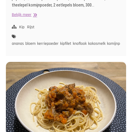
theelepel komijnpoeder, 2 eetlepels bloem, 300…
Kipkerrie
Bekijk meer
met
Sperziebonen,
Kip
Rijst
Paprika
en
ananas
bloem
kerriepoeder
kipfilet
knoflook
kokosmelk
komijnpoeder
Ananas