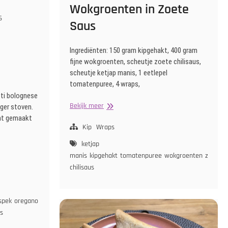
Wokgroenten in Zoete
6
Saus
Ingrediënten: 150 gram kipgehakt, 400 gram
fijne wokgroenten, scheutje zoete chilisaus,
scheutje ketjap manis, 1 eetlepel
tomatenpuree, 4 wraps,
tti bolognese
Wraps
Bekijk meer
ger stoven.
met
ant gemaakt
Kipgehakt
Kip
Wraps
en
ketjap
Wokgroenten
manis
kipgehakt
tomatenpuree
wokgroenten
zoete
in
chilisaus
Zoete
Saus
tspek
oregano
rode
s