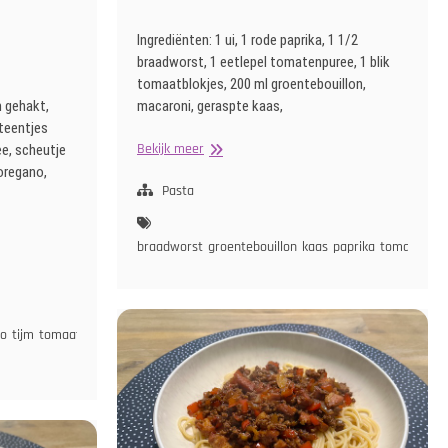
Ingrediënten: 1 ui, 1 rode paprika, 1 1/2
braadworst, 1 eetlepel tomatenpuree, 1 blik
tomaatblokjes, 200 ml groentebouillon,
m gehakt,
macaroni, geraspte kaas,
 teentjes
One
Bekijk meer
e, scheutje
Pot
 oregano,
Pasta
Pasta
braadworst
groentebouillon
kaas
paprika
tomaat
tom
no
tijm
tomaat
tomatenpuree
witte