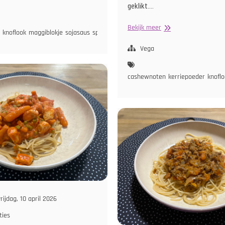
geklikt.…
Bloemkool
Bekijk meer
knoflook
maggiblokje
sojasaus
sperziebonen
tomatenpuree
ui
met
Mango-
Vega
Kokossaus
cashewnoten
kerriepoeder
knofl
rijdag, 10 april 2026
ties