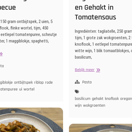
becue
en Gehakt in
Tomatensaus
 150 gram ontbijtspek, 2 uien, 5
look, flinke wortel, tijm, 450
Ingrediënten: tagliatelle, 250 gra
1 eetlepel tomatenpuree, scheutje
tijm, 1 grote zak wokgroenten, 2
ter, 1 maggiblokje, spaghetti,
knoflook, 1 eetlepel tomatenpure
witte wijn, 1 blik tomaatblokjes,
paghetti
basilicum,
olognese
an
sta
Tagliatelle
Bekijk meer
e
met
arbecue
Groenten
Pasta
iblokje
ontbijtspek
riblap
rode
en
atenpuree
ui
wortel
Gehakt
basilicum
gehakt
knoflook
orega
in
wijn
wokgroenten
Tomatensaus