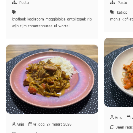
Pasta
Pasta
ketjap
knoflook
kookroom
maggiblokje
ontbijtspek
riblap
rode
manis
kipfilet
wijn
tijm
tomatenpuree
ui
wortel
Anja
v
Anja
vrijdag, 27 maart 2026
Geen reac