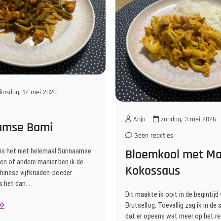
insdag, 12 mei 2026
Anja
zondag, 3 mei 2026
amse Bami
Geen reacties
 is het niet helemaal Surinaamse
Bloemkool met M
en of andere manier ben ik de
Kokossaus
hinese vijfkruiden-poeder
s het dan…
Dit maakte ik ooit in de begintijd
urinaamse
Brutsellog. Toevallig zag ik in de
ami
dat er opeens wat meer op het r