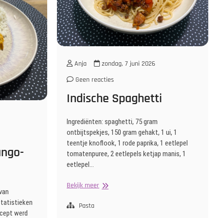
Anja
zondag, 7 juni 2026
Geen reacties
Indische Spaghetti
Ingrediënten: spaghetti, 75 gram
ontbijtspekjes, 150 gram gehakt, 1 ui, 1
teentje knoflook, 1 rode paprika, 1 eetlepel
ango-
tomatenpuree, 2 eetlepels ketjap manis, 1
eetlepel…
Indische
Bekijk meer
 van
Spaghetti
 statistieken
Pasta
ecept werd