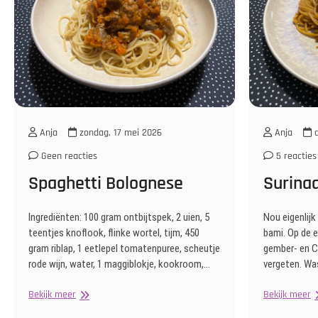
Anja
zondag, 17 mei 2026
Anja
d
Geen reacties
5 reacties
Spaghetti Bolognese
Surina
Ingrediënten: 100 gram ontbijtspek, 2 uien, 5
Nou eigenlijk
teentjes knoflook, flinke wortel, tijm, 450
bami. Op de e
gram riblap, 1 eetlepel tomatenpuree, scheutje
gember- en C
rode wijn, water, 1 maggiblokje, kookroom,…
vergeten. Wa
Spaghetti
S
Bekijk meer
Bekijk meer
Bolognese
B