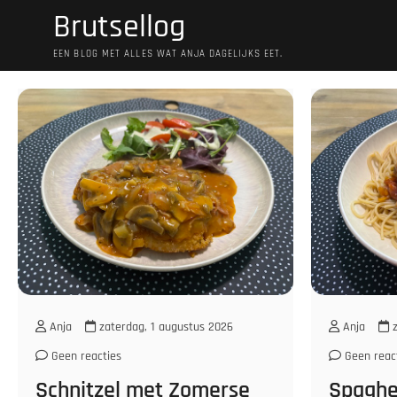
Ga
Brutsellog
naar
de
EEN BLOG MET ALLES WAT ANJA DAGELIJKS EET.
inhoud
Anja
zaterdag, 1 augustus 2026
Anja
z
Geen reacties
Geen reac
Schnitzel met Zomerse
Spaghe