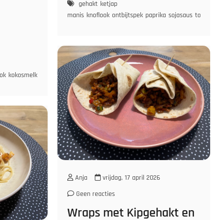
gehakt
ketjap
manis
knoflook
ontbijtspek
paprika
sojasaus
tomaten
ook
kokosmelk
mangochutney
tomatenpuree
ui
Anja
vrijdag, 17 april 2026
Geen reacties
Wraps met Kipgehakt en