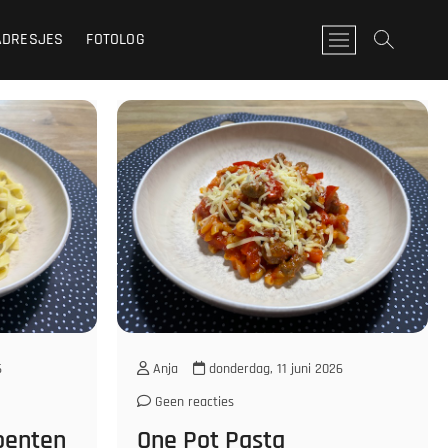
ADRESJES
FOTOLOG
M
e
n
u
k
n
o
p
6
Anja
donderdag, 11 juni 2026
Geen reacties
roenten
One Pot Pasta