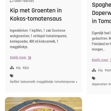
Geen reacties
Spaghet
Kip met Groenten in
Doperw
Kokos-tomatensaus
in Tom
Ingrediënten: 1 kipfilet, 1 zak Oosterse
Eigenlijk had
wokgroenten, 1 eetlepel tomatenpuree,
gedachten. M
kerriepoeder, 400 ml kokosmelk, 1
Friesland en 
maggiblokje,
morgen…
Kip
Bekijk meer
S
Bekijk meer
met
m
Groenten
Kip
Rijst
Ki
Kip
Pas
in
D
Kokos-
e
kipfilet
kokosmelk
maggiblokje
tomatenpuree
wokgroenten
tomatensaus
doperwten
k
W
in
T