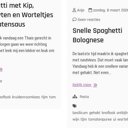
ti met Kip,
Anja
zondag, 8 maart 202
ten en Worteltjes
Geen reacties
atensaus
Snelle Spaghetti
 ik vandaag een Thais gerecht in
Bolognese
orgen gaan we weer richting
het leek mij een lekker en leuk om
De laatste tijd maakte ik spaghe
met rundvlees. Dat moet vaak lan
Vandaag heb ik een snellere vari
paghetti
met gehakt. Net even…
et
p,
ta
Snelle
Bekijk meer
operwten
Spaghetti
n
Bolognese
Pasta
noflook
kruidenroomkaas
tijm
tomaat
tomatenpuree
ui
wortel
orteltjes
omatensaus
basilicum
gehakt
knoflook
ontbij
wijn
tijm
tomatenpuree
ui
wortel