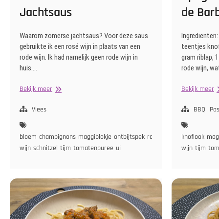
Jachtsaus
de Bar
Waarom zomerse jachtsaus? Voor deze saus
Ingrediënten:
gebruikte ik een rosé wijn in plaats van een
teentjes knof
rode wijn. Ik had namelijk geen rode wijn in
gram riblap, 
huis.…
rode wijn, wa
Schnitzel
S
Bekijk meer
Bekijk meer
met
B
Zomerse
v
Vlees
BBQ
Pa
Jachtsaus
d
B
bloem
champignons
maggiblokje
ontbijtspek
rose
knoflook
magg
wijn
schnitzel
tijm
tomatenpuree
ui
wijn
tijm
tom