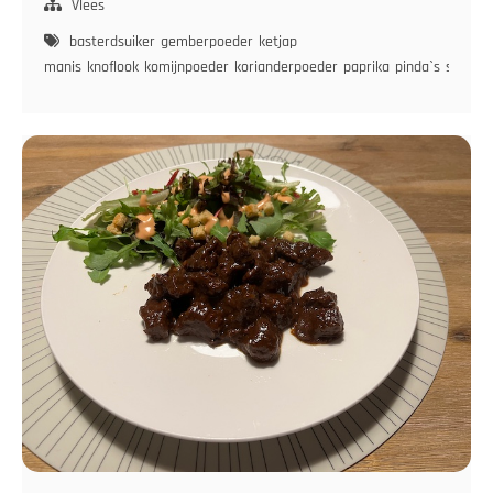
met
Vlees
Rijst
basterdsuiker
gemberpoeder
ketjap
en
manis
knoflook
komijnpoeder
korianderpoeder
paprika
pinda`s
sambal
Sperzieboontjes