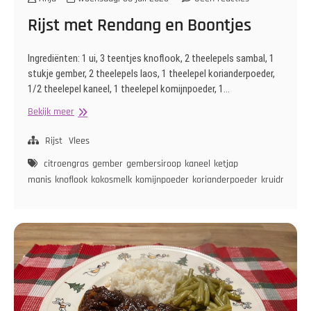
Rijst met Rendang en Boontjes
Ingrediënten: 1 ui, 3 teentjes knoflook, 2 theelepels sambal, 1
stukje gember, 2 theelepels laos, 1 theelepel korianderpoeder,
1/2 theelepel kaneel, 1 theelepel komijnpoeder, 1…
Rijst
Bekijk meer
met
Rendang
Rijst
Vlees
en
citroengras
gember
gembersiroop
kaneel
ketjap
Boontjes
manis
knoflook
kokosmelk
komijnpoeder
korianderpoeder
kruidnagelp