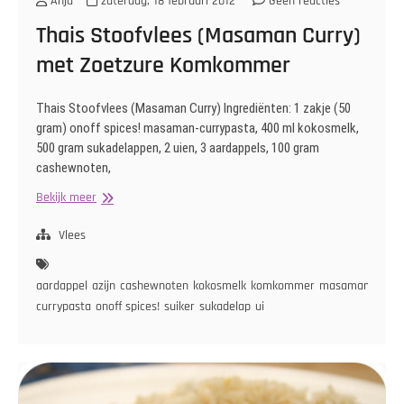
Anja
zaterdag, 18 februari 2012
Geen reacties
Thais Stoofvlees (Masaman Curry)
met Zoetzure Komkommer
Thais Stoofvlees (Masaman Curry) Ingrediënten: 1 zakje (50
gram) onoff spices! masaman-currypasta, 400 ml kokosmelk,
500 gram sukadelappen, 2 uien, 3 aardappels, 100 gram
cashewnoten,
Thais
Bekijk meer
Stoofvlees
(Masaman
Vlees
Curry)
met
aardappel
azijn
cashewnoten
kokosmelk
komkommer
masamam-
Zoetzure
currypasta
onoff spices!
suiker
sukadelap
ui
Komkommer