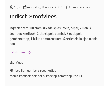
Anja
maandag, 8 januari 2007
Geen reacties
Indisch Stoofvlees
Ingrediënten: 500 gram sukadelapjes, zout, peper, 2 uien, 4
teentjes knoflook, 2 theelepels sambal, 3 eetlepels
gembersiroop, 1 blikje tomatenpuree, 5 eetlepels ketjap manis,
500…
Indisch
Bekijk meer
Stoofvlees
Vlees
bouillon
gembersiroop
ketjap
manis
knoflook
sambal
sukadelap
tomatenpuree
ui