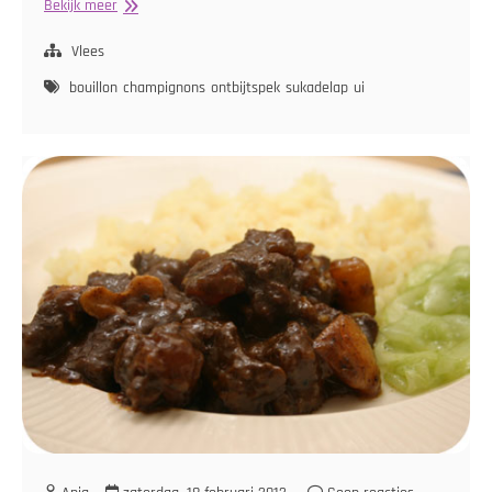
Sukadelapjes
Bekijk meer
met
Champignons
Vlees
en
bouillon
champignons
ontbijtspek
sukadelap
ui
Spek