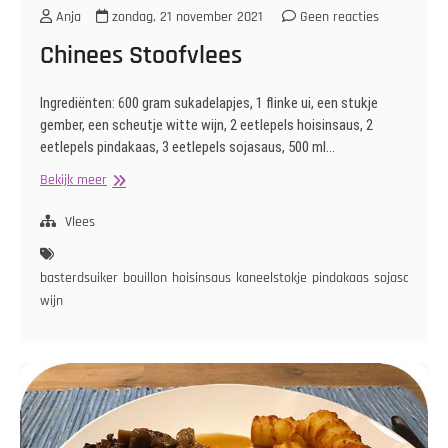
Anja
zondag, 21 november 2021
Geen reacties
Chinees Stoofvlees
Ingrediënten: 600 gram sukadelapjes, 1 flinke ui, een stukje
gember, een scheutje witte wijn, 2 eetlepels hoisinsaus, 2
eetlepels pindakaas, 3 eetlepels sojasaus, 500 ml…
Chinees
Bekijk meer
Stoofvlees
Vlees
basterdsuiker
bouillon
hoisinsaus
kaneelstokje
pindakaas
sojasaus
ste
wijn