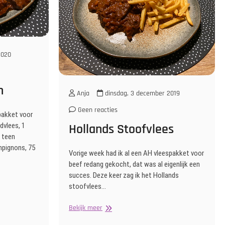
2020
n
Anja
dinsdag, 3 december 2019
Geen reacties
spakket voor
dvlees, 1
Hollands Stoofvlees
1 teen
mpignons, 75
Vorige week had ik al een AH vleespakket voor
beef redang gekocht, dat was al eigenlijk een
succes. Deze keer zag ik het Hollands
stoofvlees…
Hollands
Bekijk meer
Stoofvlees