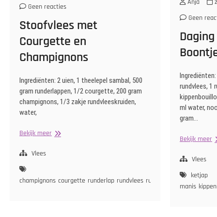
Anja
z
Geen reacties
Geen reac
Stoofvlees met
Daging
Courgette en
Boontje
Champignons
Ingrediënten:
Ingrediënten: 2 uien, 1 theelepel sambal, 500
rundvlees, 1 
gram runderlappen, 1/2 courgette, 200 gram
kippenbouillo
champignons, 1/3 zakje rundvleeskruiden,
ml water, no
water,
gram…
Stoofvlees
Bekijk meer
D
Bekijk meer
met
S
Courgette
Vlees
m
Vlees
en
B
Champignons
ketjap
e
champignons
courgette
runderlap
rundvlees
rundvleeskruiden
sambal
manis
kippen
W