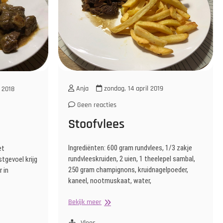
Anja
zondag, 14 april 2019
 2018
Geen reacties
Stoofvlees
Ingrediënten: 600 gram rundvlees, 1/3 zakje
et
rundvleeskruiden, 2 uien, 1 theelepel sambal,
tgevoel krijg
250 gram champignons, kruidnagelpoeder,
r in
kaneel, nootmuskaat, water,
Stoofvlees
Bekijk meer