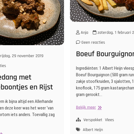
Anja
zaterdag, 1 februari 
Geen reacties
Boeuf Bourguigno
rijdag, 29 november 2019
ties
Ingrediënten: 1 Albert Heijn vlee
Boeuf Bourguignon (500 gram run
edang met
zakje stoofkruiden, 3 sjalotten, 
boontjes en Rijst
knoflook, 175 gram kastanjecha
gram gerookt…
em ik bijna altijd een Allerhande
Boeuf
Bekijk meer
een deze keer was het weer ‘van
Bourguignon
ortom iets anders. Toevallig zag
Verspakket
Vlees
Albert Heijn
eef