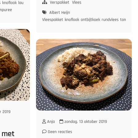
Verspakket
Vlees
s
knoflook
laurier
ontbijtspek
rode
npuree
Albert Heijn
Vleespakket
knoflook
ontbijtkoek
rundvlees
tomatenp
r 2019
Anja
zondag, 13 oktober 2019
s met
Geen reacties