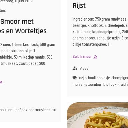
aterdag, 8 juni 2019
Rijst
ties
Ingrediënten: 750 gram rundvlees, 
 Smoor met
teentjes knoflook, 2 theelepels 
s en Worteltjes
ketoembar, kruidnagelpoeder, 25
champignons, scheutje azijn, 3 t
blikje tomatenpuree, 1…
 2 uien, 1 teen knoflook, 500 gram
runderbouillonblokje, 1
Indisch
Bekijk meer
nblokje, 50 ml ketjap manis, 500
Stoofvlees
otmuskaat, zout, peper, 300
met
Vlees
Rijst
azijn
bouillonblokje
champign
aging
manis
ketoembar
knoflook
kruid
moor
et
oontjes
n
ui
bouillon
knoflook
nootmuskaat
runderbouillon
rundvlees
sperziebonen
ui
wort
orteltjes