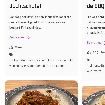
Jachtschotel
de BBQ
Vandaag ben ik vrij en heb ik dus wat meer tijd
Dit was echt 
om te koken. Op het YouTube kanaal van
dat het wein
Deana & Phil zag ik dat…
kruiden, gee
smaak. Het…
Bigos,
Bekijk meer
Poolse
Ta
Bekijk meer
Jachtschotel
Vlees
B
v
BBQ
Pa
d
bockworsten
bouillon
champignons
knoflook
laurierblaadje
ontbijtspek
B
melk
ontbijt
wijn
rundvlees
tomatenpuree
ui
zuurkool
wijn
wortel