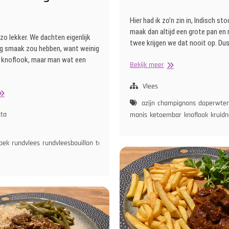
Hier had ik zo’n zin in, Indisch sto
maak dan altijd een grote pan en
zo lekker. We dachten eigenlijk
twee krijgen we dat nooit op. Du
ig smaak zou hebben, want weinig
n knoflook, maar man wat een
Indisch
Bekijk meer
Stoofvlees
Vlees
gliatelle
olognese
azijn
champignons
doperwte
an
sta
manis
ketoembar
knoflook
kruid
e
pruimen
rode
BQ
spek
rundvlees
rundvleesbouillon
tomatenpuree
ui
witte