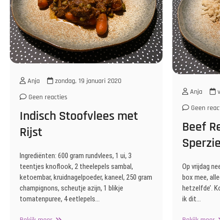
Anja
zondag, 19 januari 2020
Anja
v
Geen reacties
Geen reac
Indisch Stoofvlees met
Beef R
Rijst
Sperzie
Ingrediënten: 600 gram rundvlees, 1 ui, 3
teentjes knoflook, 2 theelepels sambal,
Op vrijdag ne
ketoembar, kruidnagelpoeder, kaneel, 250 gram
box mee, all
champignons, scheutje azijn, 1 blikje
hetzelfde’. K
tomatenpuree, 4 eetlepels…
ik dit…
Indisch
B
Bekijk meer
Bekijk meer