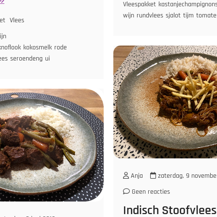
Vleespakket
kastanjechampignon
edang
wijn
rundvlees
sjalot
tijm
tomate
et
et
Vlees
perzieboontjes
in
ijn
ketjap
n
atenpuree
knoflook
kokosmelk
ui
wortel
rode
jst
ees
seroendeng
ui
Anja
zaterdag, 9 novembe
Geen reacties
Indisch Stoofvlee