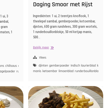
Daging Smoor met Rijst
Ingrediënten: 1 ui, 2 teentjes knoflook, 1
1 ui, 3
theelepel sambal, gemberpoeder, ketoembar,
sambal,
djinten, 600 gram rundvlees, 300 gram wortels,
0 gram
1 runderbouillonblokje, 50 ml ketjap manis,
omaten, 1
500…
Daging
Bekijk meer
Smoor
met
Vlees
Rijst
djinten
gemberpoeder
Indisch laurierblad
ketjap
ons
chilisaus
doperwten
glasvermicelli
ketjap
manis
ketoembar
limoenblad
runderbouillonblokje
ru
nagelpoeder
rundvlees
sambal
tomaat
tomatenpuree
ui
wortel
el