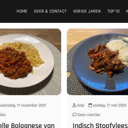
HOME
OVER & CONTACT
VORIGE JAREN
TOP 10
oensdag, 17 november 2021
Anja
zondag, 17 mei 2020
ties
Geen reacties
elle Bolognese van
Indisch Stoofvlees