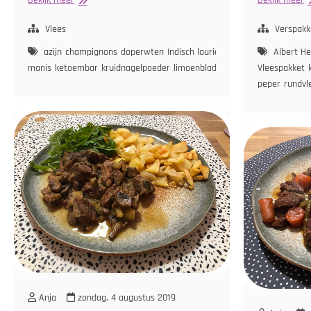
Stoofvlees
R
met
m
Vlees
Verspakk
Rijst
S
azijn
champignons
doperwten
Indisch laurierblad
kaneel
ketjap as
Albert He
e
manis
ketoembar
kruidnagelpoeder
limoenblad
rundvlees
Vleespakket
sambal
tom
Ri
peper
rundvl
Anja
zondag, 4 augustus 2019