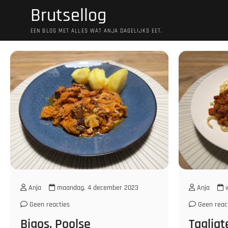
Ga
Brutsellog
naar
de
EEN BLOG MET ALLES WAT ANJA DAGELIJKS EET.
inhoud
Anja
maandag, 4 december 2023
Anja
w
Geen reacties
Geen reac
Bigos, Poolse
Tagliat