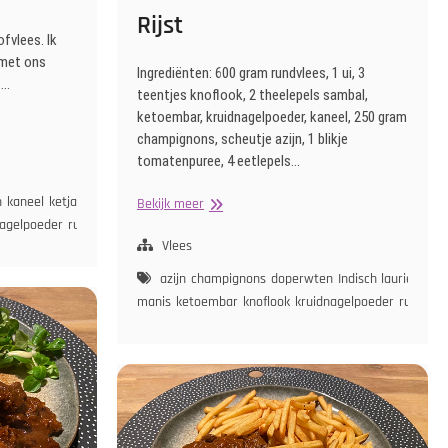
Rijst
ofvlees. Ik
 met ons
Ingrediënten: 600 gram rundvlees, 1 ui, 3
s…
teentjes knoflook, 2 theelepels sambal,
ketoembar, kruidnagelpoeder, kaneel, 250 gram
champignons, scheutje azijn, 1 blikje
tomatenpuree, 4 eetlepels…
n
kaneel
ketjap asin
ketjap
Indisch
Bekijk meer
Stoofvlees
nagelpoeder
rundvlees
sambal
tomatenpuree
ui
wortel
met
Vlees
Rijst
azijn
champignons
doperwten
Indisch laurierblad
manis
ketoembar
knoflook
kruidnagelpoeder
rundvlee