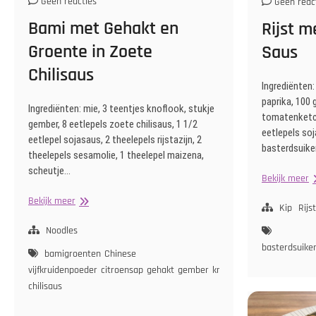
Geen reacties
Geen reac
Bami met Gehakt en
Rijst m
Groente in Zoete
Saus
Chilisaus
Ingrediënten: r
paprika, 100
Ingrediënten: mie, 3 teentjes knoflook, stukje
tomatenketchu
gember, 8 eetlepels zoete chilisaus, 1 1/2
eetlepels soj
eetlepel sojasaus, 2 theelepels rijstazijn, 2
basterdsuike
theelepels sesamolie, 1 theelepel maizena,
scheutje…
Ri
Bekijk meer
m
Bami
Bekijk meer
K
Kip
Rijst
met
in
Gehakt
Noodles
Z
en
basterdsuike
S
bamigroenten
Chinese
Groente
vijfkruidenpoeder
citroensap
gehakt
gember
knoflook
maizena
rijstazi
in
chilisaus
Zoete
Chilisaus