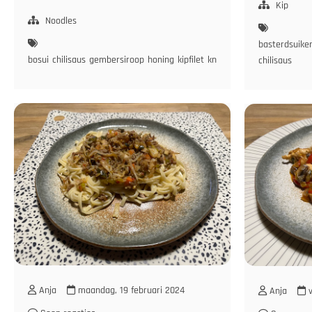
m
met
Kip
S
Kip,
Noodles
e
Paprika
basterdsuike
W
en
bosui
chilisaus
gembersiroop
honing
kipfilet
knoflook
paprika
pindakaa
chilisaus
Wortels
in
Pindasaus
Anja
maandag, 19 februari 2024
Anja
v