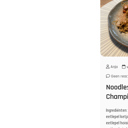
Anja
v
Geen reac
Noodles
Champi
Ingrediënten:
eetlepel ketj
eetlepel hoisi