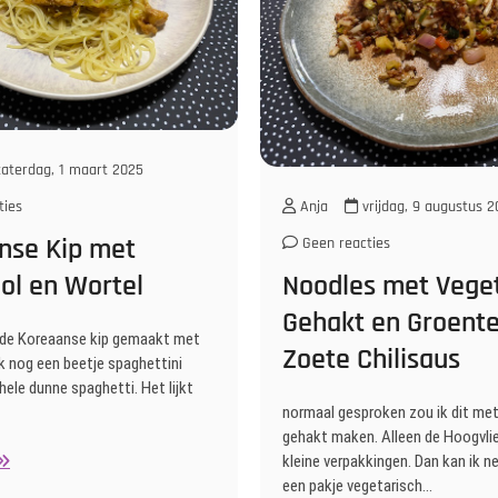
aterdag, 1 maart 2025
ties
Anja
vrijdag, 9 augustus 2
nse Kip met
Geen reacties
ol en Wortel
Noodles met Veget
Gehakt en Groente
k de Koreaanse kip gemaakt met
Zoete Chilisaus
 ik nog een beetje spaghettini
 hele dunne spaghetti. Het lijkt
normaal gesproken zou ik dit m
gehakt maken. Alleen de Hoogvli
oreaanse
kleine verpakkingen. Dan kan ik n
ip
een pakje vegetarisch…