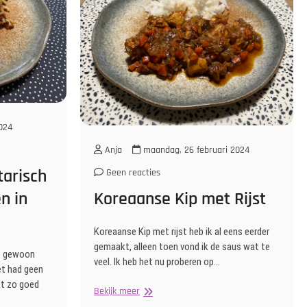
024
Anja
maandag, 26 februari 2024
arisch
Geen reacties
n in
Koreaanse Kip met Rijst
Koreaanse Kip met rijst heb ik al eens eerder
gemaakt, alleen toen vond ik de saus wat te
et gewoon
veel. Ik heb het nu proberen op…
et had geen
et zo goed
Koreaanse
Bekijk meer
Kip