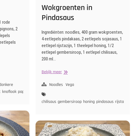
Wokgroenten in
Pindasaus
1 rode
mpignons, 2
Ingrediënten: noodles, 400 gram wokgroenten,
lepels
4 eetlepels pindakaas, 2 eetlepels sojasaus, 1
 eetlepels
eetlepel rijstazijn, 1 theelepel honing, 1/2
eetlepel gembersiroop, 1 eetlepel chilisaus,
200 ml…
Noodles
Bekijk meer
met
ui
wortel
Wokgroenten
donkere
Noodles
Vega
in
t
knoflook
paprika
rijstazijn
sojasaus
tomatenketchup
ui
Pindasaus
chilisaus
gembersiroop
honing
pindasaus
rijstazijn
so