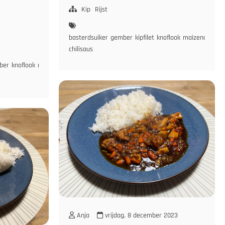
met
Kip
Rijst
Rijst
zoete
basterdsuiker
gember
kipfilet
knoflook
maizena
rijsta
chilisaus
ber
knoflook
rijstazijn
roerbakgroente
sesamolie
sojasaus
vegetarisch
Anja
vrijdag, 8 december 2023