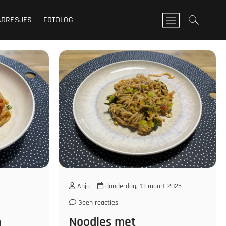
ADRESJES
FOTOLOG
M
e
n
u
k
n
o
p
Anja
donderdag, 13 maart 2025
Geen reacties
n
Noodles met