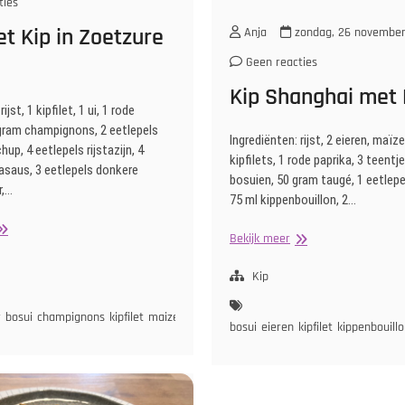
ties
et Kip in Zoetzure
Anja
zondag, 26 november
Geen reacties
Kip Shanghai met R
ijst, 1 kipfilet, 1 ui, 1 rode
 gram champignons, 2 eetlepels
Ingrediënten: rijst, 2 eieren, maïz
p, 4 eetlepels rijstazijn, 4
kipfilets, 1 rode paprika, 3 teentj
asaus, 3 eetlepels donkere
bosuien, 50 gram taugé, 1 eetlepe
r,…
75 ml kippenbouillon, 2…
jst
Kip
Bekijk meer
et
Shanghai
ip
met
Kip
Rijst
oetzure
r
bosui
champignons
kipfilet
maizena
paprika
rijstazijn
sojasaus
tomatenketc
aus
bosui
eieren
kipfilet
kippenbouill
jn
sesamolie
sojasaus
zoete