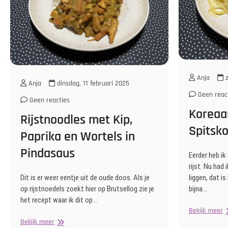
Anja
z
Anja
dinsdag, 11 februari 2025
Geen reac
Geen reacties
Koreaa
Rijstnoodles met Kip,
Spitsko
Paprika en Wortels in
Pindasaus
Eerder heb i
rijst. Nu had
Dit is er weer eentje uit de oude doos. Als je
liggen, dat is
op rijstnoedels zoekt hier op Brutsellog zie je
bijna…
het recept waar ik dit op…
K
Bekijk meer
K
Rijstnoodles
Bekijk meer