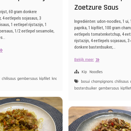
Zoetzure Saus
 rijst, 60 gram donkere
, 4 eetlepels sojasaus, 3
Ingrediënten: udon-noodles, 1 ui, 
isaus, 1 eetlepel rijstazijn, 1
paprika, 1 kipfilet, 100 gram cha
bersaus, 1/2 eetlepel sesamolie,
eetlepels tomatenketchup, 4 eet
jes…
rijstazijn, 4 eetlepels sojasaus, 3
donkere basterdsuiker,…
oreaanse
ip
Noodles
Bekijk meer
et
met
jst
Kip
Kip
Noodles
in
r
chilisaus
gembersaus
kipfilet
knoflook
rijstazijn
sesamolie
sojasaus
spitskool
bosui
champignons
chilisaus
jn
sambal
sojasaus
tomatenketchup
Zoetzure
basterdsuiker
gembersaus
kipfile
Saus