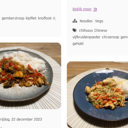
et
pitskool
Noodles
Bekijk meer
n
met
r
gembersiroop
kipfilet
knoflook
rijstazijn
sesamolie
sojasaus
spitskool
wortel
ortel
Vegetarisch
Noodles
Vega
s
rijstazijn
sojasaus
wortel
Gehakt
chilisaus
Chinese
en
vijfkruidenpoeder
citroensap
gem
Groenten
gehakt
in
Zoete
Chilisaus
rijdag, 22 december 2023