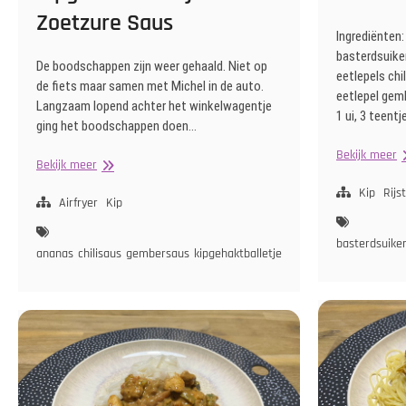
Zoetzure Saus
Ingrediënten:
basterdsuiker
De boodschappen zijn weer gehaald. Niet op
eetlepels chil
de fiets maar samen met Michel in de auto.
eetlepel gem
Langzaam lopend achter het winkelwagentje
1 ui, 3 teent
ging het boodschappen doen…
K
Bekijk meer
Kipgehaktballetjes
Bekijk meer
K
in
m
Kip
Rijst
Zoetzure
Airfryer
Kip
Ri
Saus
basterdsuike
ananas
chilisaus
gembersaus
kipgehaktballetjes
paprikapoeder
rijstazi