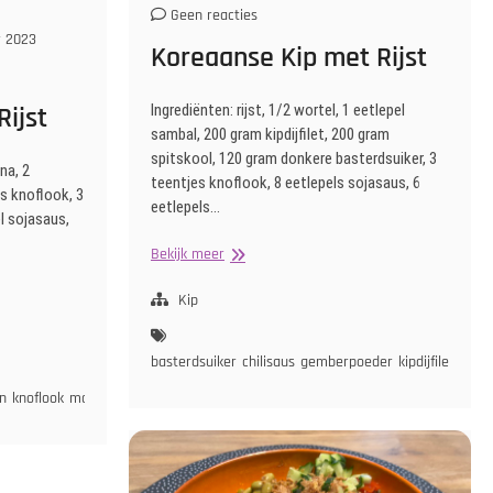
Geen reacties
 2023
Koreaanse Kip met Rijst
ijst
Ingrediënten: rijst, 1/2 wortel, 1 eetlepel
sambal, 200 gram kipdijfilet, 200 gram
spitskool, 120 gram donkere basterdsuiker, 3
ena, 2
teentjes knoflook, 8 eetlepels sojasaus, 6
es knoflook, 3
eetlepels…
l sojasaus,
Koreaanse
Bekijk meer
Kip
met
Kip
Rijst
basterdsuiker
chilisaus
gemberpoeder
kipdijfilet
knofl
hup
ui
on
knoflook
maizena
paprika
rijstazijn
sojasaus
tauge