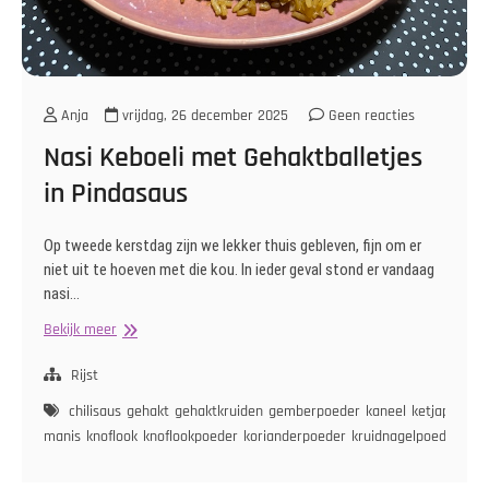
Anja
vrijdag, 26 december 2025
Geen reacties
Nasi Keboeli met Gehaktballetjes
in Pindasaus
Op tweede kerstdag zijn we lekker thuis gebleven, fijn om er
niet uit te hoeven met die kou. In ieder geval stond er vandaag
nasi…
Nasi
Bekijk meer
Keboeli
met
Rijst
Gehaktballetjes
chilisaus
gehakt
gehaktkruiden
gemberpoeder
kaneel
ketjap
in
manis
knoflook
knoflookpoeder
korianderpoeder
kruidnagelpoeder
mel
Pindasaus