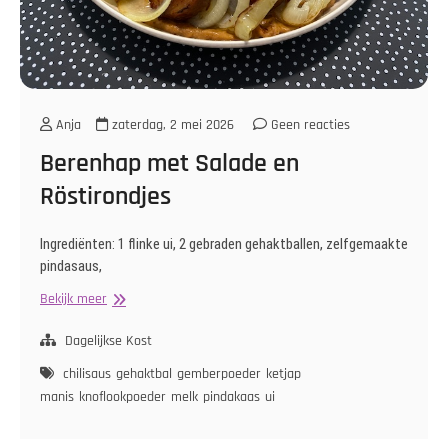
Anja
zaterdag, 2 mei 2026
Geen reacties
Berenhap met Salade en
Röstirondjes
Ingrediënten: 1 flinke ui, 2 gebraden gehaktballen, zelfgemaakte
pindasaus,
Berenhap
Bekijk meer
met
Salade
Dagelijkse Kost
en
chilisaus
gehaktbal
gemberpoeder
ketjap
Röstirondjes
manis
knoflookpoeder
melk
pindakaas
ui