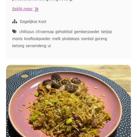
Berenhap
Bekijk meer
met
Salade
Dagelijkse Kost
en
chilisaus
citroensap
gehaktbal
gemberpoeder
ketjap
Röstirondjes
manis
knoflookpoeder
melk
pindakaas
sambal goreng
ketang
seroendeng
ui