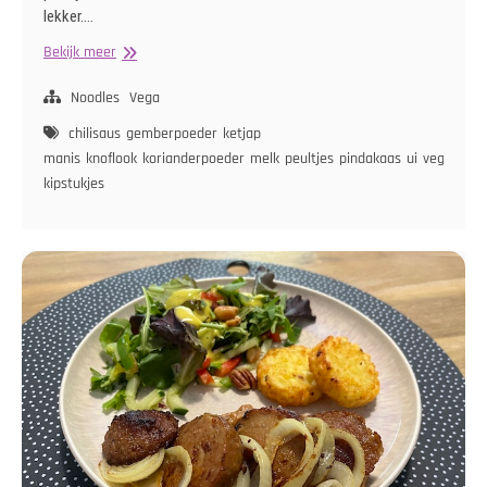
lekker.…
Udonnoodles
Bekijk meer
met
Peultjes
Noodles
Vega
en
chilisaus
gemberpoeder
ketjap
Vegetarische
manis
knoflook
korianderpoeder
melk
peultjes
pindakaas
ui
vegetaris
Kipstukjes
kipstukjes
in
Pindasaus