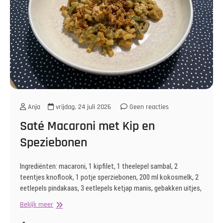
Anja
vrijdag, 24 juli 2026
Geen reacties
Saté Macaroni met Kip en
Speziebonen
Ingrediënten: macaroni, 1 kipfilet, 1 theelepel sambal, 2
teentjes knoflook, 1 potje sperziebonen, 200 ml kokosmelk, 2
eetlepels pindakaas, 3 eetlepels ketjap manis, gebakken uitjes,
Saté
Bekijk meer
Macaroni