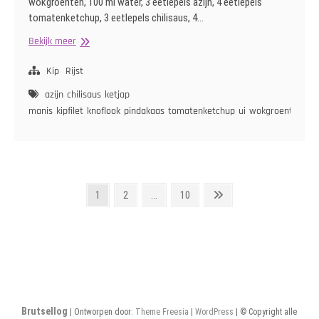
wokgroenten, 100 ml water, 3 eetlepels azijn, 4 eetlepels
tomatenketchup, 3 eetlepels chilisaus, 4…
Rijst
Bekijk meer
met
Indische
Kip
Rijst
Kip
azijn
chilisaus
ketjap
manis
kipfilet
knoflook
pindakaas
tomatenketchup
ui
wokgroenten
Berichten
Pagina
Pagina
Pagina
Volgende
1
2
…
10
pagina
paginering
Brutsellog
| Ontworpen door:
Theme Freesia
|
WordPress
| © Copyright alle