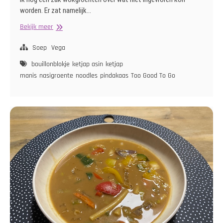
worden. Er zat namelijk…
Vegetarische
Bekijk meer
Pindasoep
Soep
Vega
bouillonblokje
ketjap asin
ketjap
manis
nasigroente
noodles
pindakaas
Too Good To Go