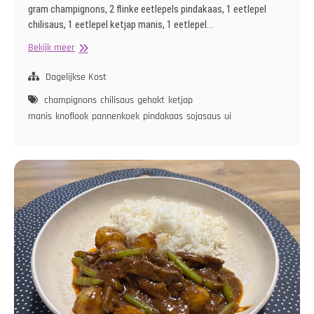
gram champignons, 2 flinke eetlepels pindakaas, 1 eetlepel
chilisaus, 1 eetlepel ketjap manis, 1 eetlepel…
Pannenkoek
Bekijk meer
Saté
Dagelijkse Kost
champignons
chilisaus
gehakt
ketjap
manis
knoflook
pannenkoek
pindakaas
sojasaus
ui