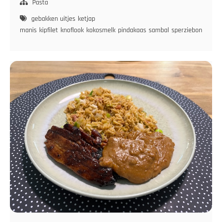
met
Pasta
Kip
gebakken uitjes
ketjap
en
manis
kipfilet
knoflook
kokosmelk
pindakaas
sambal
sperziebonen
Speziebonen