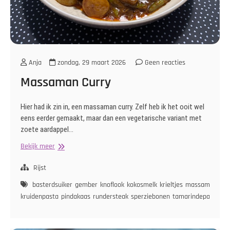
Anja
zondag, 29 maart 2026
Geen reacties
Massaman Curry
Hier had ik zin in, een massaman curry. Zelf heb ik het ooit wel
eens eerder gemaakt, maar dan een vegetarische variant met
zoete aardappel…
Massaman
Bekijk meer
Curry
Rijst
basterdsuiker
gember
knoflook
kokosmelk
krieltjes
massaman cur
kruidenpasta
pindakaas
rundersteak
sperziebonen
tamarindepasta
ui