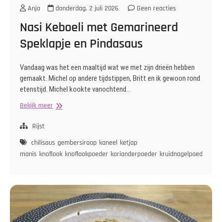
Anja
donderdag, 2 juli 2026
Geen reacties
Nasi Keboeli met Gemarineerd
Speklapje en Pindasaus
Vandaag was het een maaltijd wat we met zijn drieën hebben
gemaakt. Michel op andere tijdstippen, Britt en ik gewoon rond
etenstijd. Michel kookte vanochtend…
Nasi
Bekijk meer
Keboeli
met
Rijst
Gemarineerd
chilisaus
gembersiroop
kaneel
ketjap
Speklapje
manis
knoflook
knoflookpoeder
korianderpoeder
kruidnagelpoeder
noo
en
Pindasaus