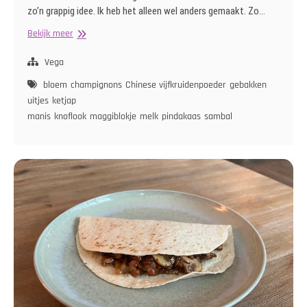
zo’n grappig idee. Ik heb het alleen wel anders gemaakt. Zo…
Saté
Bekijk meer
Ragout
Pasteitjes
Vega
bloem
champignons
Chinese vijfkruidenpoeder
gebakken
uitjes
ketjap
manis
knoflook
maggiblokje
melk
pindakaas
sambal