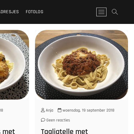
ADRESJES
FOTOLOG
M
e
n
u
k
n
o
p
18
Anja
woensdag, 19 september 2018
Geen reacties
s met
Tagliatelle met