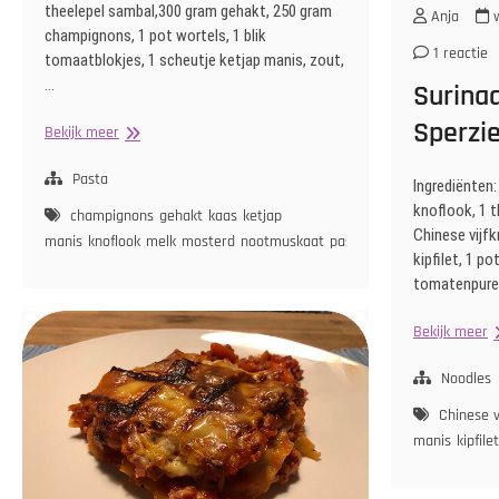
theelepel sambal,300 gram gehakt, 250 gram
Anja
w
champignons, 1 pot wortels, 1 blik
1 reactie
tomaatblokjes, 1 scheutje ketjap manis, zout,
…
Surina
Sperzi
Lasagne
Bekijk meer
Pasta
Ingrediënten:
knoflook, 1 
champignons
gehakt
kaas
ketjap
Chinese vijfk
manis
knoflook
melk
mosterd
nootmuskaat
pasta
sambal
tomaat
ui
w
kipfilet, 1 po
tomatenpuree
S
Bekijk meer
B
m
Noodles
S
Chinese v
manis
kipfilet