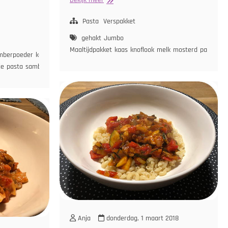
van
Jumbo
Pasta
Verspakket
Maaltijdpakket
gehakt
Jumbo
Maaltijdpakket
kaas
knoflook
melk
mosterd
paprika
p
mberpoeder
ketjap
je
pasta
sambal
sojasaus
sperziebonen
tomatenpuree
ui
Anja
donderdag, 1 maart 2018