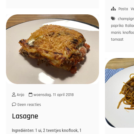
S
m
Pasta
V
D
champig
in
paprika
Itali
T
manis
knoflo
tomaat
Anja
woensdag, 11 april 2018
Geen reacties
Lasagne
Ingrediënten: 1 ui, 2 teentjes knoflook, 1