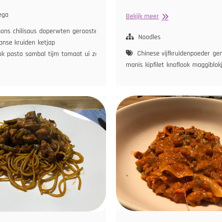
paghetti
et
ega
Surinaamse
Bekijk meer
operwten
Bami
nons
chilisaus
doperwten
geroosterde
met
Noodles
aanse kruiden
ketjap
omatensaus
Sperziebonen
Chinese vijfkruidenpoeder
ge
ok
pasta
sambal
tijm
tomaat
ui
zongedroogde
manis
kipfilet
knoflook
maggiblok