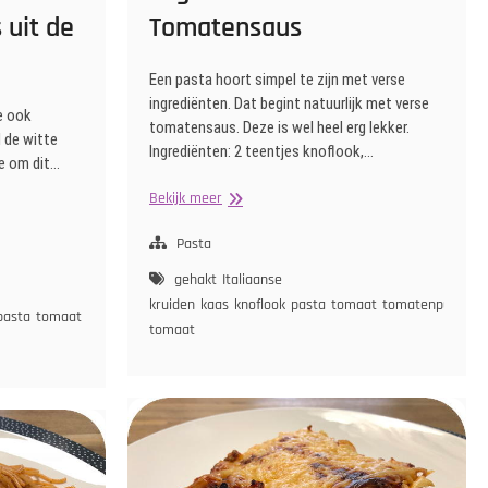
 uit de
Tomatensaus
Een pasta hoort simpel te zijn met verse
ingrediënten. Dat begint natuurlijk met verse
je ook
tomatensaus. Deze is wel heel erg lekker.
d de witte
Ingrediënten: 2 teentjes knoflook,…
de om dit…
Tagliatelle
Bekijk meer
met
Tomatensaus
Pasta
gehakt
Italiaanse
kruiden
kaas
knoflook
pasta
tomaat
tomatenpuree
z
pasta
tomaat
ui
witte
tomaat