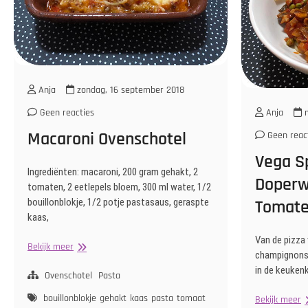
Anja
zondag, 16 september 2018
Geen reacties
Anja
m
Macaroni Ovenschotel
Geen reac
Vega S
Ingrediënten: macaroni, 200 gram gehakt, 2
Doperw
tomaten, 2 eetlepels bloem, 300 ml water, 1/2
bouillonblokje, 1/2 potje pastasaus, geraspte
Tomate
kaas,
Van de pizza 
Macaroni
Bekijk meer
champignons o
Ovenschotel
in de keukenk
Ovenschotel
Pasta
bouillonblokje
gehakt
kaas
pasta
tomaat
V
Bekijk meer