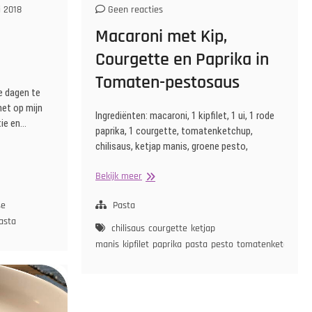
i 2018
Geen reacties
Macaroni met Kip,
Courgette en Paprika in
Tomaten-pestosaus
re dagen te
het op mijn
Ingrediënten: macaroni, 1 kipfilet, 1 ui, 1 rode
tie en…
paprika, 1 courgette, tomatenketchup,
chilisaus, ketjap manis, groene pesto,
Macaroni
Bekijk meer
met
Kip,
se
Pasta
Courgette
asta
chilisaus
courgette
ketjap
en
manis
kipfilet
paprika
pasta
pesto
tomatenketchup
u
Paprika
in
Tomaten-
pestosaus