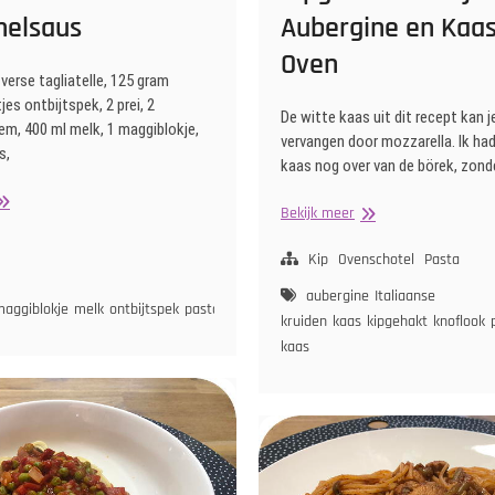
elsaus
Aubergine en Kaas
Oven
 verse tagliatelle, 125 gram
es ontbijtspek, 2 prei, 2
De witte kaas uit dit recept kan 
em, 400 ml melk, 1 maggiblokje,
vervangen door mozzarella. Ik ha
s,
kaas nog over van de börek, zon
gliatelle
Kipgehaktballetjes
Bekijk meer
et
met
ei
Aubergine
Kip
Ovenschotel
Pasta
omatenpuree
ui
wortel
en
echamelsaus
aubergine
Italiaanse
Kaas
maggiblokje
melk
ontbijtspek
pasta
prei
kruiden
kaas
kipgehakt
knoflook
uit
kaas
de
Oven