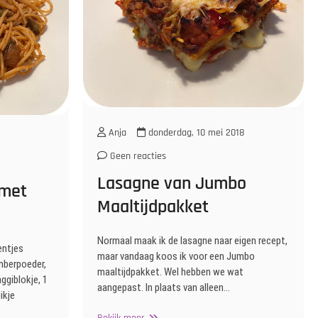
Anja
donderdag, 10 mei 2018
Geen reacties
Lasagne van Jumbo
 met
Maaltijdpakket
Normaal maak ik de lasagne naar eigen recept,
entjes
maar vandaag koos ik voor een Jumbo
mberpoeder,
maaltijdpakket. Wel hebben we wat
ggiblokje, 1
aangepast. In plaats van alleen…
ikje
Lasagne
Bekijk meer