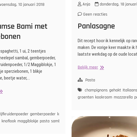
Anja
donderdag, 18 januar
oensdag, 10 januari 2018
Geen reacties
Panlasagne
amse Bami met
ebonen
Dit recept hoor ik kennelijk op ra
maken. De vorige keer maakte ik 
 spaghetti, 1 ui, 2 teentjes
laatste werkdag op de oude loca
theelepel sambal, gemberpoeder,
ruidenpoeder, 1/2 Maggiblokje, 1
ortel
Panlasagne
Bekijk meer
tje sperziebonen, 1 blikje
, beetje water,…
Pasta
champignons
gehakt
Italiaan
urinaamse
ami
groenten
kookroom
mozzarella
p
et
perziebonen
ijfkruidenpoeder
gemberpoeder
ketjap
knoflook
maggiblokje
pasta
sambal
sojasaus
sperziebonen
tomatenpuree
ui