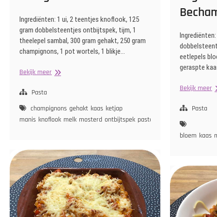
Becham
Ingrediënten: 1 ui, 2 teentjes knoflook, 125
gram dobbelsteentjes ontbijtspek, tijm, 1
Ingrediënten:
theelepel sambal, 300 gram gehakt, 250 gram
dobbelsteentj
champignons, 1 pot wortels, 1 blikje…
eetlepels blo
geraspte kaa
Lasagne
Bekijk meer
Ta
Bekijk meer
Pasta
m
Pr
champignons
gehakt
kaas
ketjap
Pasta
in
manis
knoflook
melk
mosterd
ontbijtspek
pasta
sambal
tijm
tomaat
t
B
bloem
kaas