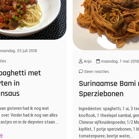
aandag, 23 juli 2018
ties
Anja
maandag, 7 mei 2018
paghetti met
Geen reacties
ten in
Surinaamse Bami
nsaus
Sperziebonen
van gisteren had ik nog wat
Ingrediënten: spaghetti, 1 ui, 3 te
ver. Verder had ik nog van alles
knoflook, 1 theelepel sambal, ge
astjes en in de diepvries staan.…
Chinese vijfkruidenpoeder, 1/2 Ma
kipfilet, 1 potje sperziebonen, 1 bl
ega
tomatenpuree, beetje water,…