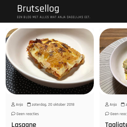
Ga
Brutsellog
naar
de
EEN BLOG MET ALLES WAT ANJA DAGELIJKS EET.
inhoud
Anja
zaterdag, 20 oktober 2018
Anja
z
Geen reacties
Geen reac
Lasagne
Tagliat