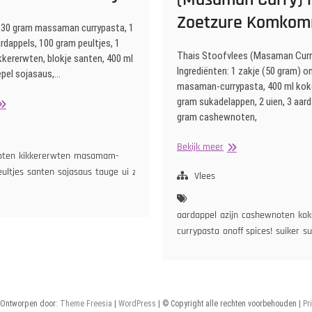
Zoetzure Komko
: 30 gram massaman currypasta, 1
ardappels, 100 gram peultjes, 1
Thais Stoofvlees (Masaman Curr
kikkererwten, blokje santen, 400 ml
Ingrediënten: 1 zakje (50 gram) o
epel sojasaus,…
masaman-currypasta, 400 ml kok
gram sukadelappen, 2 uien, 3 aard
haise
gram cashewnoten,
assaman
urry
Thais
Bekijk meer
oten
kikkererwten
masamam-
Stoofvlees
eultjes
santen
sojasaus
tauge
ui
zoete
(Masaman
Vlees
Curry)
met
aardappel
azijn
cashewnoten
kok
Zoetzure
currypasta
onoff spices!
suiker
su
Komkommer
 Ontworpen door:
Theme Freesia
|
WordPress
| © Copyright alle rechten voorbehouden |
Pr