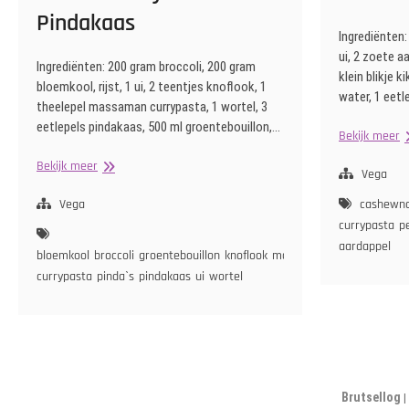
Pindakaas
Ingrediënten
ui, 2 zoete a
Ingrediënten: 200 gram broccoli, 200 gram
klein blikje 
bloemkool, rijst, 1 ui, 2 teentjes knoflook, 1
water, 1 eetl
theelepel massaman currypasta, 1 wortel, 3
eetlepels pindakaas, 500 ml groentebouillon,…
T
Bekijk meer
M
Groentecurry
Bekijk meer
C
Vega
met
Pindakaas
Vega
cashewn
currypasta
p
aardappel
bloemkool
broccoli
groentebouillon
knoflook
masamam-
currypasta
pinda`s
pindakaas
ui
wortel
Brutsellog
|