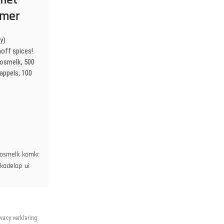
mmer
y)
noff spices!
osmelk, 500
appels, 100
osmelk
komkommer
masamam-
kadelap
ui
ivacy verklaring