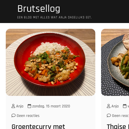
Ga
Brutsellog
naar
de
EEN BLOG MET ALLES WAT ANJA DAGELIJKS EET.
inhoud
Anja
zondag, 15 maart 2020
Anja
w
Geen reacties
Geen reac
Groentecurry met
Thaise