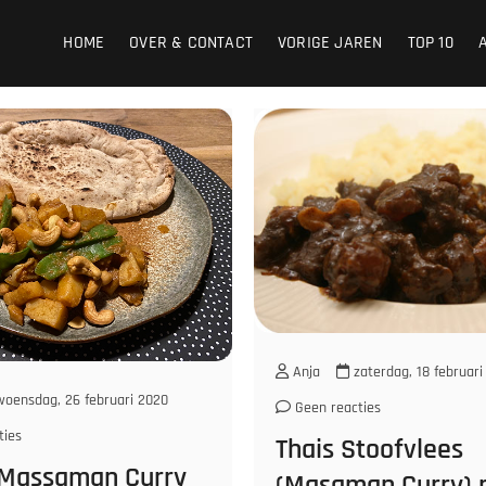
HOME
OVER & CONTACT
VORIGE JAREN
TOP 10
Anja
zaterdag, 18 februari
oensdag, 26 februari 2020
Geen reacties
ties
Thais Stoofvlees
 Massaman Curry
(Masaman Curry) 