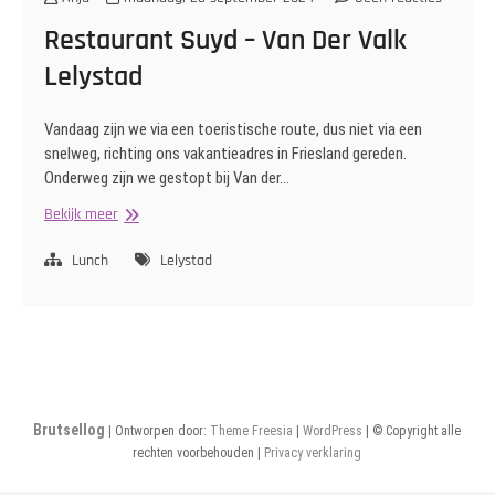
Restaurant Suyd – Van Der Valk
Lelystad
Vandaag zijn we via een toeristische route, dus niet via een
snelweg, richting ons vakantieadres in Friesland gereden.
Onderweg zijn we gestopt bij Van der…
Restaurant
Bekijk meer
Suyd
–
Lunch
Lelystad
Van
Der
Valk
Lelystad
Brutsellog
| Ontworpen door:
Theme Freesia
|
WordPress
| © Copyright alle
rechten voorbehouden |
Privacy verklaring