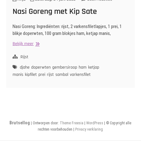
Nasi Goreng met Kip Sate
Nasi Goreng: Ingrediënten: rijst, 2 varkensfiletlapjes, 1 prei, 1
blikje doperwten, 100 gram blokjes ham, ketjap manis,
Nasi
Bekijk meer
Goreng
met
Rijst
Kip
djahe
doperwten
gembersiroop
ham
ketjap
Sate
manis
kipfilet
prei
rijst
sambal
varkensfilet
Brutsellog
| Ontworpen door:
Theme Freesia
|
WordPress
| © Copyright alle
rechten voorbehouden |
Privacy verklaring