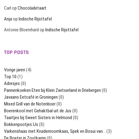
Carl
op
Chocoladetaart
Anja
op
Indische Rijsttafel
Antonie Bloemhard
op
Indische Rijsttafel
TOP POSTS
Vorige jaren
(4)
Top 10
(1)
Adresjes
(0)
Pannenkoeken Eten bij Klein Zwitserland in Driebergen
(0)
Javaans Eetcafé in Groningen
(0)
Mixed Grill van de Notenboer
(0)
Boerenkool met Gehaktbal uit de Jus
(0)
Taartjes bij Sweet Sisters in Helmond
(0)
Bokkenpootjes IJs
(0)
Varkenshaas met Kruidenroomkaas, Spek en Bosui van…
(3)
De Boeter in Zoutkamp
(0)