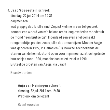
Jaap Vossestein
schreef:
dinsdag, 22 juli 2014 om 19:31
dag mensen,
wat grappig dat ik jullie vind! Zojuist viel me in een tel gesprek
zomaar een woord van m’n helaas reeds lang overleden moeder uit
de mond: “een brutseltje”. Inderdaad een even snel gemaakt
roergerechtje, precies zoals jullie dat omschrijven. Moeder Aagje
was geboren in 1922, in Harmelen (U), kookte zeer hollands de
sterren van de hemel, stond open voor mijn meer aziatisch getinte
brutseltjes rond 1980, maar helaas stierf ze al in 1990.
Brutselige groeten van Aagje, via Jaap!!
Beantwoorden
Anja van Heiningen
schreef:
dinsdag, 22 juli 2014 om 19:38
Wat leuk om te lezen!
Beantwoorden