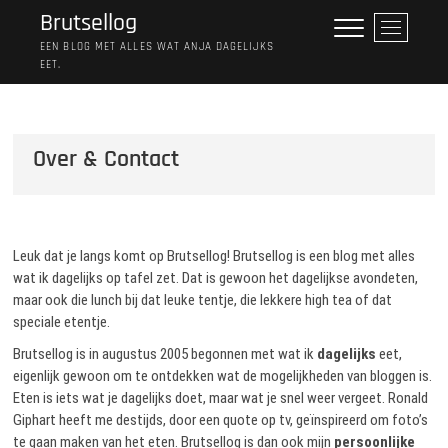
Ga
Brutsellog
M
naar
e
EEN BLOG MET ALLES WAT ANJA DAGELIJKS
de
EET.
n
inhoud
u
k
n
Over & Contact
o
p
Leuk dat je langs komt op Brutsellog! Brutsellog is een blog met alles
wat ik dagelijks op tafel zet. Dat is gewoon het dagelijkse avondeten,
maar ook die lunch bij dat leuke tentje, die lekkere high tea of dat
speciale etentje.
Brutsellog is in augustus 2005 begonnen met wat ik
dagelijks
eet,
eigenlijk gewoon om te ontdekken wat de mogelijkheden van bloggen is.
Eten is iets wat je dagelijks doet, maar wat je snel weer vergeet. Ronald
Giphart heeft me destijds, door een quote op tv, geïnspireerd om foto’s
te gaan maken van het eten. Brutsellog is dan ook mijn
persoonlijke