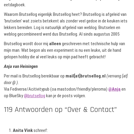
eetdagboek.
Waarom Brutsellog eigenlijk Brutsellog heet? Brutsellog is afgeleid van
‘brutselen’ wat zoiets betekent als zonder veel gedoe in de keuken iets
lekkers bereiden. Log is natuurlijk afgeleid van weblog. Brutselen en
weblog gecombineerd werd dus Brutsellog. Al sinds augustus 2005
Brutsellog wordt door mij
alleen
geschreven met technische hulp van
mijn man. Wat begon als een experiment is nu een leuke, uit de hand
gelopen hobby die al veel leuks op mijn pad heeft gebracht!
Anja van Heiningen
Per mail is Brutsellog bereikbaar op
mail[at]brutsellog.nl
(vervang [at]
door @ )
.
Via Fediverse/Acitivitypub (oa mastodon/friendly/pleroma)
@Anja
en
op BlueSky
@brutsellog
kan je de posts volgen.
119 Antwoorden op “Over & Contact”
Anita Vink
schreef: