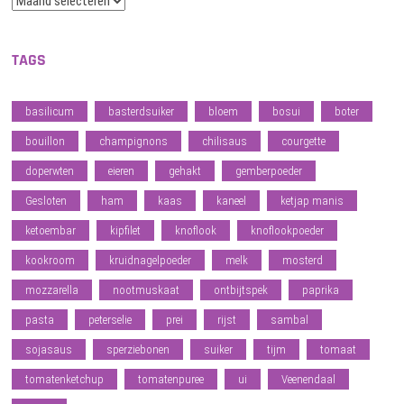
TAGS
basilicum
basterdsuiker
bloem
bosui
boter
bouillon
champignons
chilisaus
courgette
doperwten
eieren
gehakt
gemberpoeder
Gesloten
ham
kaas
kaneel
ketjap manis
ketoembar
kipfilet
knoflook
knoflookpoeder
kookroom
kruidnagelpoeder
melk
mosterd
mozzarella
nootmuskaat
ontbijtspek
paprika
pasta
peterselie
prei
rijst
sambal
sojasaus
sperziebonen
suiker
tijm
tomaat
tomatenketchup
tomatenpuree
ui
Veenendaal