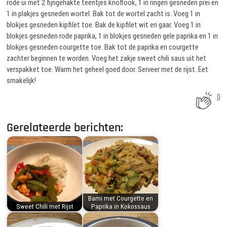
rode ui met 2 fijngehakte teentjes knoflook, 1 in ringen gesneden prei en
1 in plakjes gesneden wortel. Bak tot de wortel zacht is. Voeg 1 in
blokjes gesneden kipfilet toe. Bak de kipfilet wit en gaar. Voeg 1 in
blokjes gesneden rode paprika, 1 in blokjes gesneden gele paprika en 1 in
blokjes gesneden courgette toe. Bak tot de paprika en courgette
zachter beginnen te worden. Voeg het zakje sweet chili saus uit het
verspakket toe. Warm het geheel goed door. Serveer met de rijst. Eet
smakelijk!
0
Gerelateerde berichten:
Bami met Courgette en
Sweet Chili met Rijst
Paprika in Kokossaus