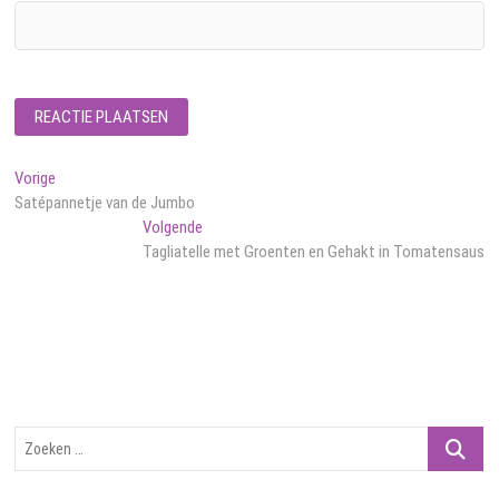
Bericht
Vorig
Vorige
bericht:
Satépannetje van de Jumbo
navigatie
Volgend
Volgende
bericht:
Tagliatelle met Groenten en Gehakt in Tomatensaus
Zoeken
…