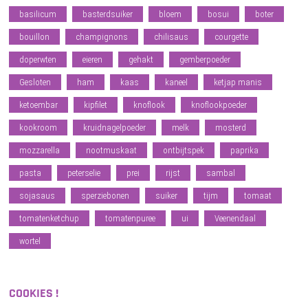
basilicum
basterdsuiker
bloem
bosui
boter
bouillon
champignons
chilisaus
courgette
doperwten
eieren
gehakt
gemberpoeder
Gesloten
ham
kaas
kaneel
ketjap manis
ketoembar
kipfilet
knoflook
knoflookpoeder
kookroom
kruidnagelpoeder
melk
mosterd
mozzarella
nootmuskaat
ontbijtspek
paprika
pasta
peterselie
prei
rijst
sambal
sojasaus
sperziebonen
suiker
tijm
tomaat
tomatenketchup
tomatenpuree
ui
Veenendaal
wortel
COOKIES !