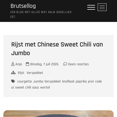
Ga
Brutsellog
M
naar
e
EEN BLOG MET ALLES WAT ANJA DAGELIJKS
de
EET.
n
inhoud
u
k
n
o
Rijst met Chinese Sweet Chili van
p
Jumbo
Anja
dinsdag, 7 juli 2026
Geen reacties
Rijst
Verspakket
courgette
Jumbo Verspakket
knoflook
paprika
prei
rode
ui
sweet chili saus
wortel