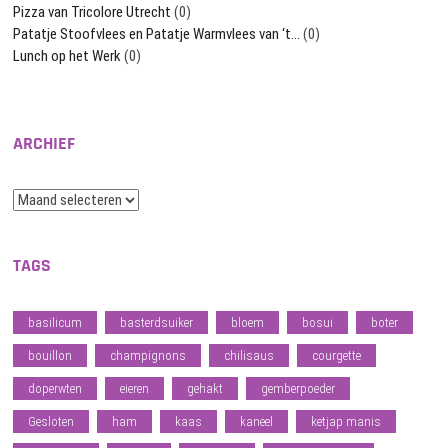
Pizza van Tricolore Utrecht
(0)
Patatje Stoofvlees en Patatje Warmvlees van ‘t…
(0)
Lunch op het Werk
(0)
ARCHIEF
Archief
TAGS
basilicum
basterdsuiker
bloem
bosui
boter
bouillon
champignons
chilisaus
courgette
doperwten
eieren
gehakt
gemberpoeder
Gesloten
ham
kaas
kaneel
ketjap manis