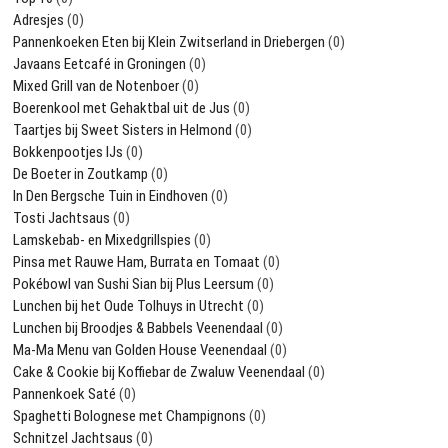
Adresjes
(0)
Pannenkoeken Eten bij Klein Zwitserland in Driebergen
(0)
Javaans Eetcafé in Groningen
(0)
Mixed Grill van de Notenboer
(0)
Boerenkool met Gehaktbal uit de Jus
(0)
Taartjes bij Sweet Sisters in Helmond
(0)
Bokkenpootjes IJs
(0)
De Boeter in Zoutkamp
(0)
In Den Bergsche Tuin in Eindhoven
(0)
Tosti Jachtsaus
(0)
Lamskebab- en Mixedgrillspies
(0)
Pinsa met Rauwe Ham, Burrata en Tomaat
(0)
Pokébowl van Sushi Sian bij Plus Leersum
(0)
Lunchen bij het Oude Tolhuys in Utrecht
(0)
Lunchen bij Broodjes & Babbels Veenendaal
(0)
Ma-Ma Menu van Golden House Veenendaal
(0)
Cake & Cookie bij Koffiebar de Zwaluw Veenendaal
(0)
Pannenkoek Saté
(0)
Spaghetti Bolognese met Champignons
(0)
Schnitzel Jachtsaus
(0)