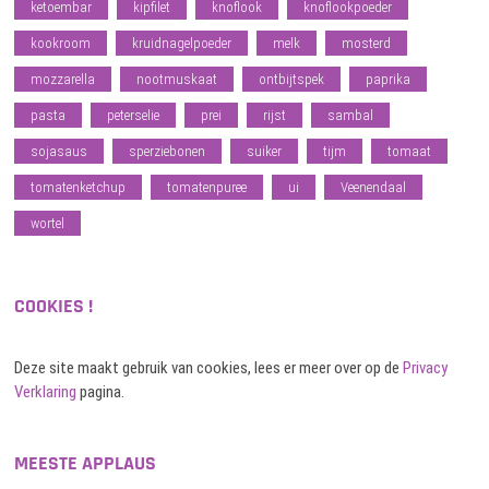
ketoembar
kipfilet
knoflook
knoflookpoeder
kookroom
kruidnagelpoeder
melk
mosterd
mozzarella
nootmuskaat
ontbijtspek
paprika
pasta
peterselie
prei
rijst
sambal
sojasaus
sperziebonen
suiker
tijm
tomaat
tomatenketchup
tomatenpuree
ui
Veenendaal
wortel
COOKIES !
Deze site maakt gebruik van cookies, lees er meer over op de
Privacy
Verklaring
pagina.
MEESTE APPLAUS