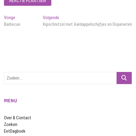
Bericht
Vorig
Volgend
Vorige
Volgende
bericht:
bericht:
Barbecue
Kipschnitzel met Aardappelschijfjes en Doperwten
navigatie
Zoeken
…
MENU
Over & Contact
Zoeken
EetDagboek