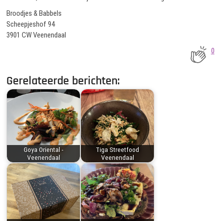
Broodjes & Babbels
Scheepjeshof 94
3901 CW Veenendaal
0
Gerelateerde berichten:
Goya Oriental -
Tiga Streetfood
Veenendaal
Veenendaal