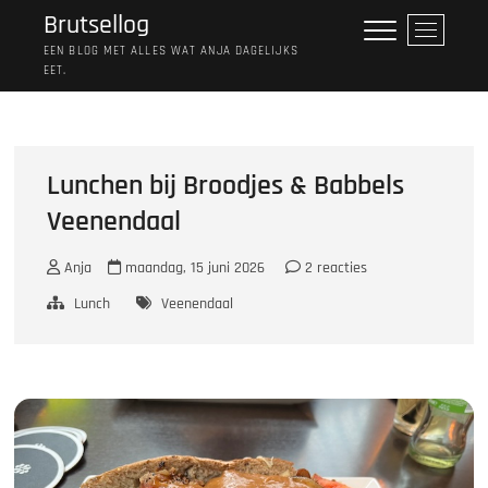
Ga
Brutsellog
M
naar
e
EEN BLOG MET ALLES WAT ANJA DAGELIJKS
de
EET.
n
inhoud
u
k
n
o
Lunchen bij Broodjes & Babbels
p
Veenendaal
Anja
maandag, 15 juni 2026
2 reacties
Lunch
Veenendaal