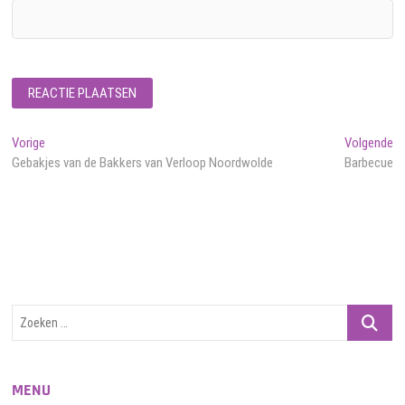
Bericht
Vorig
Vo
Vorige
Volgende
bericht:
be
Gebakjes van de Bakkers van Verloop Noordwolde
Barbecue
navigatie
Zoeken
…
MENU