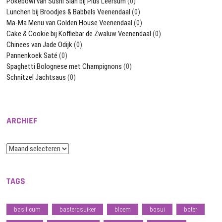
Pokébowl van Sushi Sian bij Plus Leersum
(0)
Lunchen bij Broodjes & Babbels Veenendaal
(0)
Ma-Ma Menu van Golden House Veenendaal
(0)
Cake & Cookie bij Koffiebar de Zwaluw Veenendaal
(0)
Chinees van Jade Odijk
(0)
Pannenkoek Saté
(0)
Spaghetti Bolognese met Champignons
(0)
Schnitzel Jachtsaus
(0)
ARCHIEF
Archief
TAGS
basilicum
basterdsuiker
bloem
bosui
boter