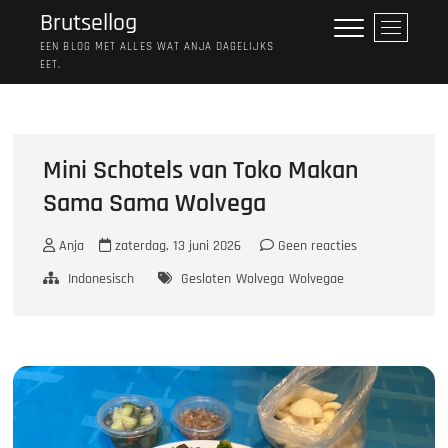
Ga
Brutsellog
M
naar
e
EEN BLOG MET ALLES WAT ANJA DAGELIJKS
de
EET.
n
inhoud
u
k
n
o
Mini Schotels van Toko Makan
p
Sama Sama Wolvega
Anja
zaterdag, 13 juni 2026
Geen reacties
Indonesisch
Gesloten
Wolvega
Wolvegae