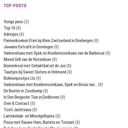
TOP POSTS
Vorige jaren
(2)
Top 10
(0)
Adresjes
(0)
Pannenkoeken Eten bij Klein Zwitserland in Driebergen
(0)
Javaans Eetcafé in Groningen
(0)
Varkenshaas met Spek en Kruidenroomkaas van de Barbecue
(0)
Mixed Grill van de Notenboer
(0)
Boerenkool met Gehaktbal uit de Jus
(0)
Taartjes bij Sweet Sisters in Helmond
(0)
Bokkenpootjes IJs
(0)
Varkenshaas met Kruidenroomkaas, Spek en Bosui van…
(0)
De Boeter in Zoutkamp
(0)
In Den Bergsche Tuin in Eindhoven
(0)
Over & Contact
(0)
Tosti Jachtsaus
(0)
Lamskebab- en Mixedgrillspies
(0)
Pinsa met Rauwe Ham, Burrata en Tomaat
(0)