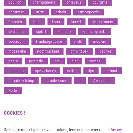
bouillon
champignons
chilisaus
courgette
doperwten
eieren
gehakt
gemberpoeder
Gesloten
ham
kaas
kaneel
ketjap manis
ketoembar
kipfilet
knoflook
knoflookpoeder
kookroom
kruidnagelpoeder
melk
mosterd
mozzarella
nootmuskaat
ontbijtspek
paprika
pasta
peterselie
prei
rijst
sambal
sojasaus
sperziebonen
suiker
tijm
tomaat
tomatenketchup
tomatenpuree
ui
Veenendaal
wortel
COOKIES !
Deze site maakt gebruik van cookies, lees er meer over op de
Privacy