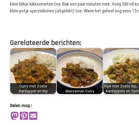
klein blikje kikkererwten toe. Bak een paar minuten mee. Voeg 200 ml 
klein potje sperziebonen (uitgelekt) toe. Warm het geheel nog eens 15 
Gerelateerde berichten:
Curry met Zoete
Rijst met Zoete Kip,
Aardappel en Kip
Massaman Curry
Aardappels en Spit
Delen mag :