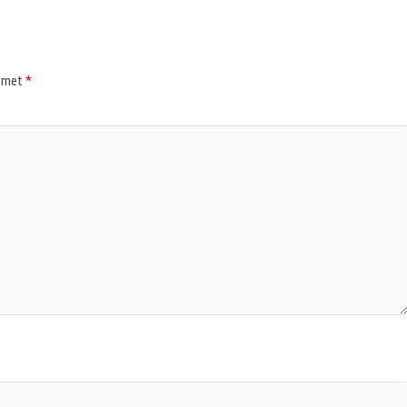
d met
*