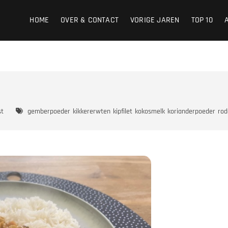
HOME
OVER & CONTACT
VORIGE JAREN
TOP 10
st
gemberpoeder
kikkererwten
kipfilet
kokosmelk
korianderpoeder
rod