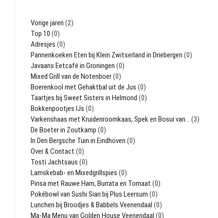
Vorige jaren
(2)
Top 10
(0)
Adresjes
(0)
Pannenkoeken Eten bij Klein Zwitserland in Driebergen
(0)
Javaans Eetcafé in Groningen
(0)
Mixed Grill van de Notenboer
(0)
Boerenkool met Gehaktbal uit de Jus
(0)
Taartjes bij Sweet Sisters in Helmond
(0)
Bokkenpootjes IJs
(0)
Varkenshaas met Kruidenroomkaas, Spek en Bosui van…
(3)
De Boeter in Zoutkamp
(0)
In Den Bergsche Tuin in Eindhoven
(0)
Over & Contact
(0)
Tosti Jachtsaus
(0)
Lamskebab- en Mixedgrillspies
(0)
Pinsa met Rauwe Ham, Burrata en Tomaat
(0)
Pokébowl van Sushi Sian bij Plus Leersum
(0)
Lunchen bij Broodjes & Babbels Veenendaal
(0)
Ma-Ma Menu van Golden House Veenendaal
(0)