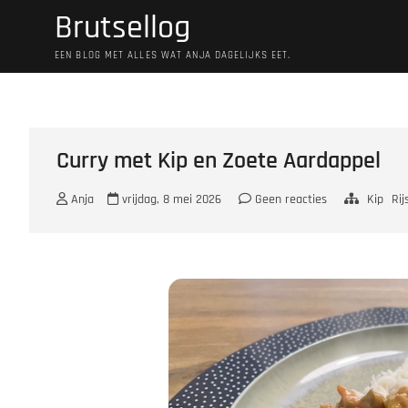
Ga
Brutsellog
naar
de
EEN BLOG MET ALLES WAT ANJA DAGELIJKS EET.
inhoud
Curry met Kip en Zoete Aardappel
Anja
vrijdag, 8 mei 2026
Geen reacties
Kip
Rij