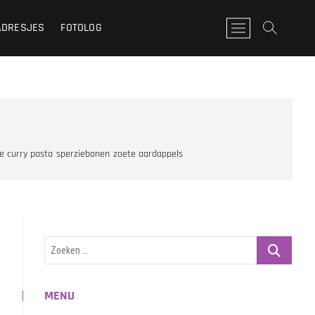
ADRESJES
FOTOLOG
M
e
n
u
k
n
o
p
e curry pasta
sperziebonen
zoete aardappels
Zoeken
…
MENU