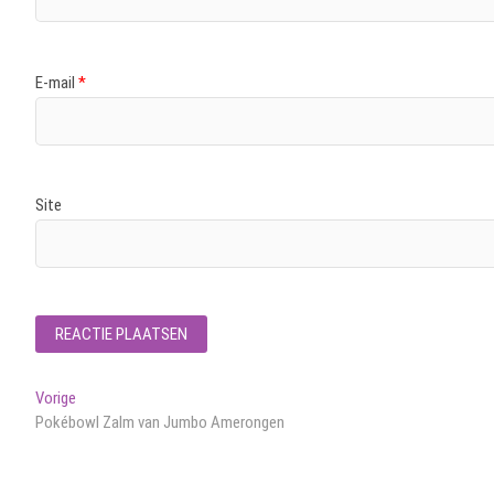
E-mail
*
Site
Bericht
Vorig
Vorige
bericht:
Pokébowl Zalm van Jumbo Amerongen
navigatie