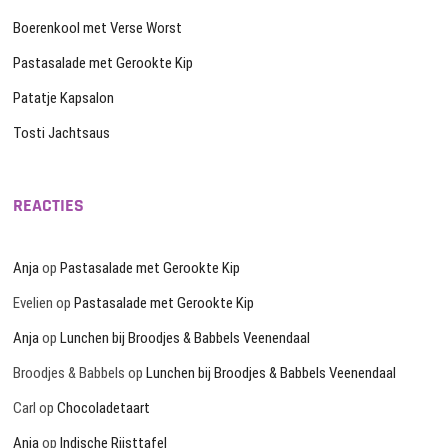
Boerenkool met Verse Worst
Pastasalade met Gerookte Kip
Patatje Kapsalon
Tosti Jachtsaus
REACTIES
Anja
op
Pastasalade met Gerookte Kip
Evelien
op
Pastasalade met Gerookte Kip
Anja
op
Lunchen bij Broodjes & Babbels Veenendaal
Broodjes & Babbels
op
Lunchen bij Broodjes & Babbels Veenendaal
Carl
op
Chocoladetaart
Anja
op
Indische Rijsttafel