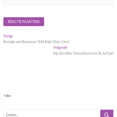
Bericht
Vorig
Vorige
bericht:
Broodje van Brasserie 1844 Diak Clinic Zeist
navigatie
Volgend
Volgende
bericht:
Kip-Noodles Ovenschotel uit de Airfryer
1 like
Zoeken