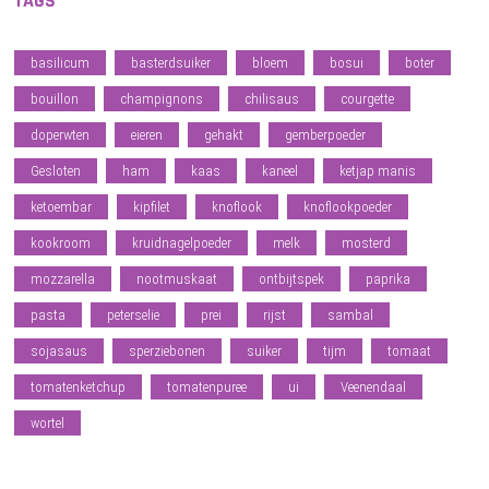
TAGS
basilicum
basterdsuiker
bloem
bosui
boter
bouillon
champignons
chilisaus
courgette
doperwten
eieren
gehakt
gemberpoeder
Gesloten
ham
kaas
kaneel
ketjap manis
ketoembar
kipfilet
knoflook
knoflookpoeder
kookroom
kruidnagelpoeder
melk
mosterd
mozzarella
nootmuskaat
ontbijtspek
paprika
pasta
peterselie
prei
rijst
sambal
sojasaus
sperziebonen
suiker
tijm
tomaat
tomatenketchup
tomatenpuree
ui
Veenendaal
wortel