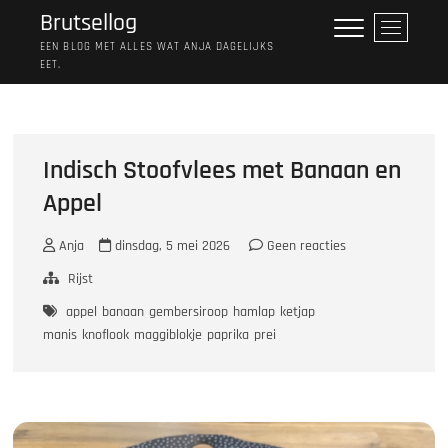
Ga
Brutsellog
M
naar
e
EEN BLOG MET ALLES WAT ANJA DAGELIJKS
de
EET.
n
inhoud
u
k
n
o
Indisch Stoofvlees met Banaan en
p
Appel
Anja
dinsdag, 5 mei 2026
Geen reacties
Rijst
appel
banaan
gembersiroop
hamlap
ketjap
manis
knoflook
maggiblokje
paprika
prei