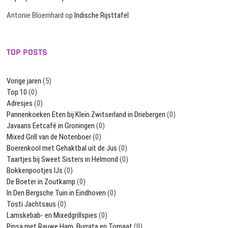
Antonie Bloemhard
op
Indische Rijsttafel
TOP POSTS
Vorige jaren
(5)
Top 10
(0)
Adresjes
(0)
Pannenkoeken Eten bij Klein Zwitserland in Driebergen
(0)
Javaans Eetcafé in Groningen
(0)
Mixed Grill van de Notenboer
(0)
Boerenkool met Gehaktbal uit de Jus
(0)
Taartjes bij Sweet Sisters in Helmond
(0)
Bokkenpootjes IJs
(0)
De Boeter in Zoutkamp
(0)
In Den Bergsche Tuin in Eindhoven
(0)
Tosti Jachtsaus
(0)
Lamskebab- en Mixedgrillspies
(0)
Pinsa met Rauwe Ham, Burrata en Tomaat
(0)