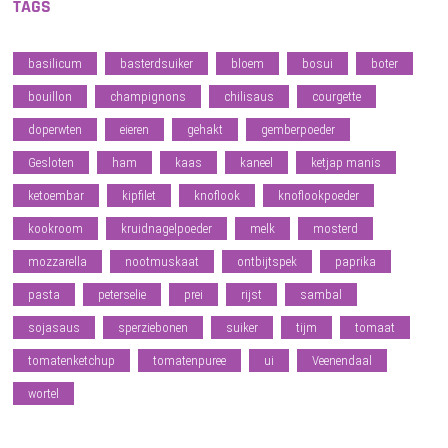
TAGS
basilicum
basterdsuiker
bloem
bosui
boter
bouillon
champignons
chilisaus
courgette
doperwten
eieren
gehakt
gemberpoeder
Gesloten
ham
kaas
kaneel
ketjap manis
ketoembar
kipfilet
knoflook
knoflookpoeder
kookroom
kruidnagelpoeder
melk
mosterd
mozzarella
nootmuskaat
ontbijtspek
paprika
pasta
peterselie
prei
rijst
sambal
sojasaus
sperziebonen
suiker
tijm
tomaat
tomatenketchup
tomatenpuree
ui
Veenendaal
wortel