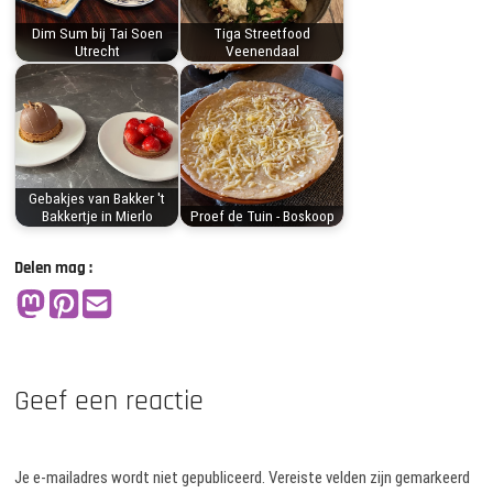
Dim Sum bij Tai Soen
Tiga Streetfood
Utrecht
Veenendaal
Gebakjes van Bakker 't
Bakkertje in Mierlo
Proef de Tuin - Boskoop
Delen mag :
Geef een reactie
Je e-mailadres wordt niet gepubliceerd.
Vereiste velden zijn gemarkeerd