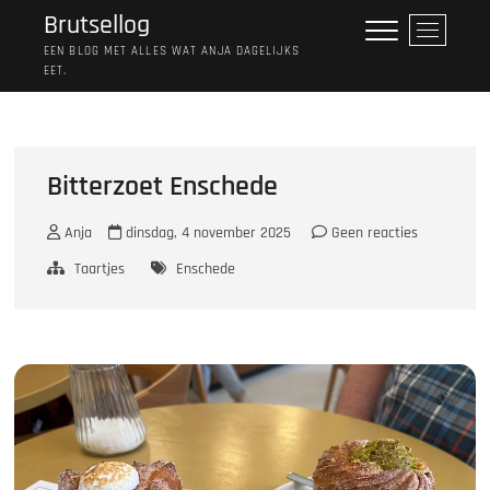
Ga
Brutsellog
M
naar
e
EEN BLOG MET ALLES WAT ANJA DAGELIJKS
de
EET.
n
inhoud
u
k
n
o
Bitterzoet Enschede
p
Anja
dinsdag, 4 november 2025
Geen reacties
Taartjes
Enschede