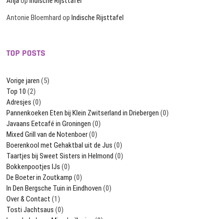
Anja
op
Indische Rijsttafel
Antonie Bloemhard
op
Indische Rijsttafel
TOP POSTS
Vorige jaren
(5)
Top 10
(2)
Adresjes
(0)
Pannenkoeken Eten bij Klein Zwitserland in Driebergen
(0)
Javaans Eetcafé in Groningen
(0)
Mixed Grill van de Notenboer
(0)
Boerenkool met Gehaktbal uit de Jus
(0)
Taartjes bij Sweet Sisters in Helmond
(0)
Bokkenpootjes IJs
(0)
De Boeter in Zoutkamp
(0)
In Den Bergsche Tuin in Eindhoven
(0)
Over & Contact
(1)
Tosti Jachtsaus
(0)