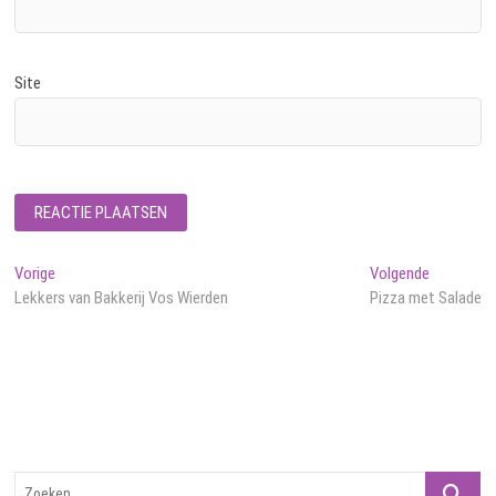
Site
Bericht
Vorig
Volgend
Vorige
Volgende
bericht:
bericht:
Lekkers van Bakkerij Vos Wierden
Pizza met Salade
navigatie
Zoeken