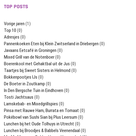
TOP POSTS
Vorige jaren
(1)
Top 10
(0)
Adresjes
(0)
Pannenkoeken Eten bij Klein Zwitserland in Driebergen
(0)
Javaans Eetcafé in Groningen
(0)
Mixed Grill van de Notenboer
(0)
Boerenkool met Gehaktbal uit de Jus
(0)
Taartjes bij Sweet Sisters in Helmond
(0)
Bokkenpootjes IJs
(0)
De Boeter in Zoutkamp
(0)
In Den Bergsche Tuin in Eindhoven
(0)
Tosti Jachtsaus
(0)
Lamskebab- en Mixedgrillspies
(0)
Pinsa met Rauwe Ham, Burrata en Tomaat
(0)
Pokébowl van Sushi Sian bij Plus Leersum
(0)
Lunchen bij het Oude Tolhuys in Utrecht
(0)
Lunchen bij Broodjes & Babbels Veenendaal
(0)