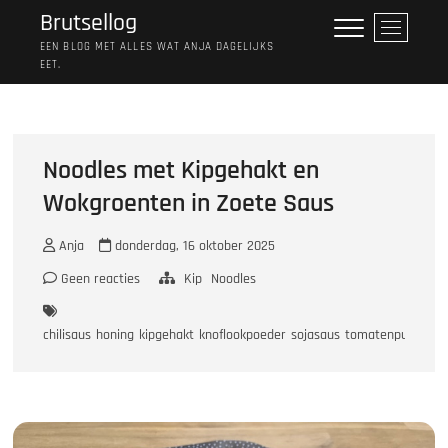
Ga
Brutsellog
M
naar
e
EEN BLOG MET ALLES WAT ANJA DAGELIJKS
de
EET.
n
inhoud
u
k
n
o
Noodles met Kipgehakt en
p
Wokgroenten in Zoete Saus
Anja
donderdag, 16 oktober 2025
Geen reacties
Kip
Noodles
chilisaus
honing
kipgehakt
knoflookpoeder
sojasaus
tomatenpuree
wo