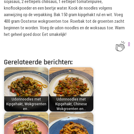
sojasaus, 2 eetlepels chilisaus, 1 eetlepel tomatenpuree,
knoflookpoeder en een beetje water. Kook de noodles volgens
aanwijzing op de verpakking. Bak 150 gram kipgehakt rul en wit. Voeg
400 gram Oosterse wokgroenten toe. Roerbak tot de groenten zacht
beginnen te worden. Voeg de udon-noodles en de woksaus toe. Warm
het geheel goed door. Eet smakelijk!
0
Gerelateerde berichten:
Udonnoodles met
Udonnoodles met
Kipgehakt, Wokgroenten
Kipgehakt, Chinese
en…
Wokgroenten en…