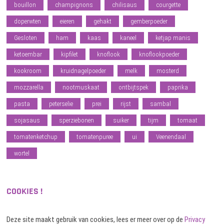
bouillon
champignons
chilisaus
courgette
doperwten
eieren
gehakt
gemberpoeder
Gesloten
ham
kaas
kaneel
ketjap manis
ketoembar
kipfilet
knoflook
knoflookpoeder
kookroom
kruidnagelpoeder
melk
mosterd
mozzarella
nootmuskaat
ontbijtspek
paprika
pasta
peterselie
prei
rijst
sambal
sojasaus
sperziebonen
suiker
tijm
tomaat
tomatenketchup
tomatenpuree
ui
Veenendaal
wortel
COOKIES !
Deze site maakt gebruik van cookies, lees er meer over op de
Privacy