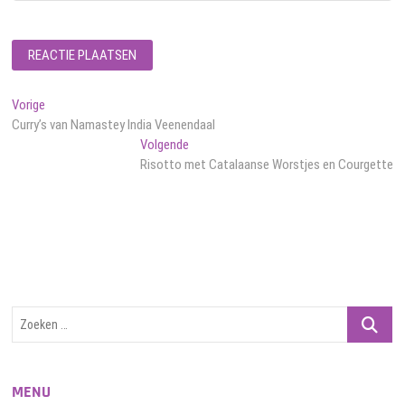
Bericht
Vorig
Vorige
bericht:
Curry’s van Namastey India Veenendaal
navigatie
Volgend
Volgende
bericht:
Risotto met Catalaanse Worstjes en Courgette
Zoeken
…
MENU