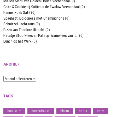
Ma-Ma Menu van Golden House Veenendaal
(0)
Cake & Cookie bij Koffiebar de Zwaluw Veenendaal
(0)
Pannenkoek Saté
(0)
Spaghetti Bolognese met Champignons
(0)
Schnitzel Jachtsaus
(0)
Pizza van Tricolore Utrecht
(0)
Patatje Stoofvlees en Patatje Warmvlees van ‘t…
(0)
Lunch op het Werk
(0)
ARCHIEF
Archief
TAGS
basilicum
basterdsuiker
bloem
bosui
boter