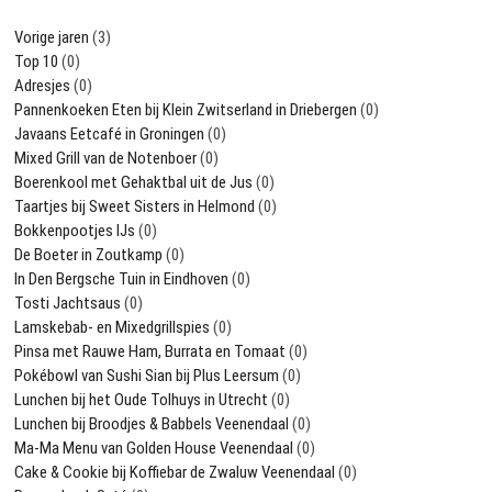
Vorige jaren
(3)
Top 10
(0)
Adresjes
(0)
Pannenkoeken Eten bij Klein Zwitserland in Driebergen
(0)
Javaans Eetcafé in Groningen
(0)
Mixed Grill van de Notenboer
(0)
Boerenkool met Gehaktbal uit de Jus
(0)
Taartjes bij Sweet Sisters in Helmond
(0)
Bokkenpootjes IJs
(0)
De Boeter in Zoutkamp
(0)
In Den Bergsche Tuin in Eindhoven
(0)
Tosti Jachtsaus
(0)
Lamskebab- en Mixedgrillspies
(0)
Pinsa met Rauwe Ham, Burrata en Tomaat
(0)
Pokébowl van Sushi Sian bij Plus Leersum
(0)
Lunchen bij het Oude Tolhuys in Utrecht
(0)
Lunchen bij Broodjes & Babbels Veenendaal
(0)
Ma-Ma Menu van Golden House Veenendaal
(0)
Cake & Cookie bij Koffiebar de Zwaluw Veenendaal
(0)