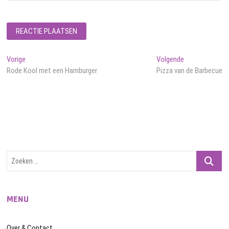
Bericht
Vorig
Volgend
Vorige
Volgende
bericht:
bericht:
Rode Kool met een Hamburger
Pizza van de Barbecue
navigatie
Zoeken
…
MENU
Over & Contact