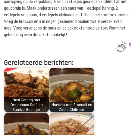
aanwijzing op de verpakking. Bak 1 in stukjes gesneden kipfilet tot het
goudbruin is. Maak ondertussen een saus van 1 eetlepel honing, 2
eetlepels sojasaus, 4 eetlepels chilisaus en 1 theelepel knoflookpoeder.
Voeg de broccoli en 3 in ringen gesneden bosuien toe. Roerbak even
mee. Voeg vervolgens de saus en de gekookte noodles toe. Warm het
geheel nog even door. Eet smakelijk!
0
Gerelateerde berichten:
Nasi Goreng met
Ossenhaas Saté en
Noedels met Broccoli en
Sambal Boontjes
Zoete Chilisaus