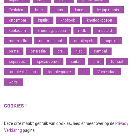
Gesloten
ham
kaas
kaneel
ketjap manis
ketoembar
kipfilet
knoflook
knoflookpoeder
kookroom
kruidnagelpoeder
melk
mosterd
mozzarella
nootmuskaat
ontbijtspek
paprika
pasta
peterselie
prei
rijst
sambal
sojasaus
sperziebonen
suiker
tijm
tomaat
tomatenketchup
tomatenpuree
ui
Veenendaal
wortel
COOKIES !
Deze site maakt gebruik van cookies, lees er meer over op de
Privacy
Verklaring
pagina.