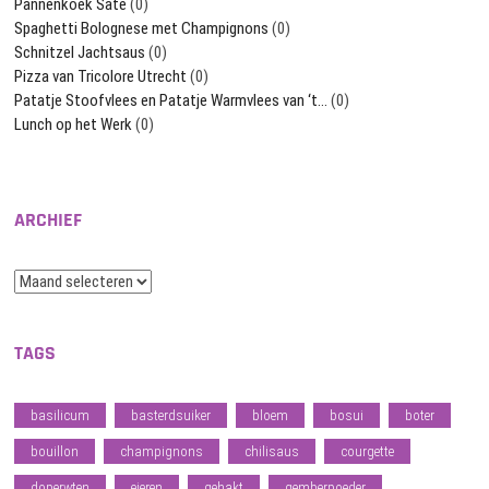
Pannenkoek Saté
(0)
Spaghetti Bolognese met Champignons
(0)
Schnitzel Jachtsaus
(0)
Pizza van Tricolore Utrecht
(0)
Patatje Stoofvlees en Patatje Warmvlees van ‘t…
(0)
Lunch op het Werk
(0)
ARCHIEF
Archief
TAGS
basilicum
basterdsuiker
bloem
bosui
boter
bouillon
champignons
chilisaus
courgette
doperwten
eieren
gehakt
gemberpoeder