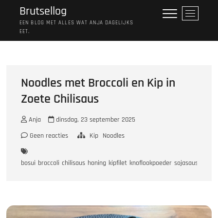
Ga
Brutsellog
M
naar
e
EEN BLOG MET ALLES WAT ANJA DAGELIJKS
de
EET.
n
inhoud
u
k
n
o
Noodles met Broccoli en Kip in
p
Zoete Chilisaus
Anja
dinsdag, 23 september 2025
Geen reacties
Kip
Noodles
bosui
broccoli
chilisaus
honing
kipfilet
knoflookpoeder
sojasaus