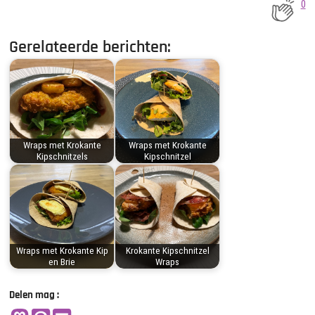
0
Gerelateerde berichten:
Wraps met Krokante
Wraps met Krokante
Kipschnitzels
Kipschnitzel
Wraps met Krokante Kip
Krokante Kipschnitzel
en Brie
Wraps
Delen mag :