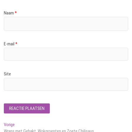
Naam
*
E-mail
*
Site
Bericht
Vorig
Vorige
bericht:
Wraps met Gehakt, Wokgroenten en Zoete Chilisaus