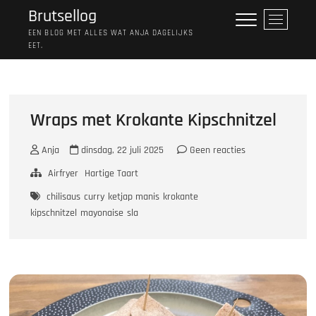
Ga
Brutsellog
M
naar
e
EEN BLOG MET ALLES WAT ANJA DAGELIJKS
de
EET.
n
inhoud
u
k
n
o
Wraps met Krokante Kipschnitzel
p
Anja
dinsdag, 22 juli 2025
Geen reacties
Airfryer
Hartige Taart
chilisaus
curry
ketjap manis
krokante
kipschnitzel
mayonaise
sla