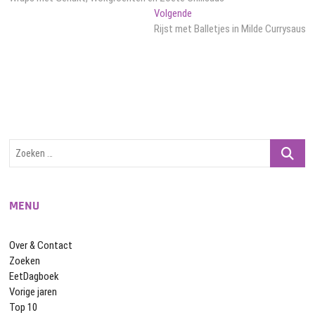
navigatie
Volgend
Volgende
bericht:
Rijst met Balletjes in Milde Currysaus
Zoeken
…
MENU
Over & Contact
Zoeken
EetDagboek
Vorige jaren
Top 10