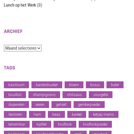
Lunch op het Werk
(0)
ARCHIEF
Archief
TAGS
basilicum
basterdsuiker
bloem
bosui
boter
bouillon
champignons
chilisaus
courgette
doperwten
eieren
gehakt
gemberpoeder
Gesloten
ham
kaas
kaneel
ketjap manis
ketoembar
kipfilet
knoflook
knoflookpoeder