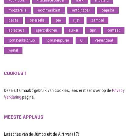
kookroom
kruidnagelpoeder
melk
mosterd
mozzarella
nootmuskaat
ontbijtspek
paprika
pasta
peterselie
prei
rijst
sambal
sojasaus
sperziebonen
suiker
tijm
tomaat
tomatenketchup
tomatenpuree
ui
Veenendaal
wortel
COOKIES !
Deze site maakt gebruik van cookies, lees er meer over op de
Privacy
Verklaring
pagina.
MEESTE APPLAUS
Lasagnes van de Jumbo uit de Airfryer
(17)