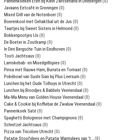
Pannenkoeken Eten bij Klein Zwitserland in Driebergen
(0)
Javaans Eetcafé in Groningen
(0)
Mixed Grill van de Notenboer
(0)
Boerenkool met Gehaktbal uit de Jus
(0)
Taartjes bij Sweet Sisters in Helmond
(0)
Bokkenpootjes IJs
(0)
De Boeter in Zoutkamp
(0)
In Den Bergsche Tuin in Eindhoven
(0)
Tosti Jachtsaus
(0)
Lamskebab- en Mixedgrillspies
(0)
Pinsa met Rauwe Ham, Burrata en Tomaat
(0)
Pokébowl van Sushi Sian bij Plus Leersum
(0)
Lunchen bij het Oude Tolhuys in Utrecht
(0)
Lunchen bij Broodjes & Babbels Veenendaal
(0)
Ma-Ma Menu van Golden House Veenendaal
(0)
Cake & Cookie bij Koffiebar de Zwaluw Veenendaal
(0)
Pannenkoek Saté
(0)
Spaghetti Bolognese met Champignons
(0)
Schnitzel Jachtsaus
(0)
Pizza van Tricolore Utrecht
(0)
Patatje Stoofvlees en Patatje Warmvlees van ‘t…
(0)