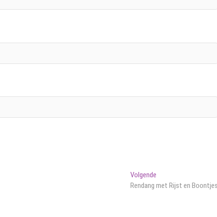
Volgend
Volgende
bericht:
Rendang met Rijst en Boontje