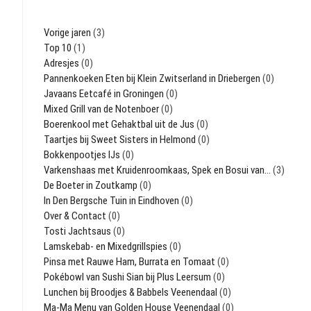
Vorige jaren
(3)
Top 10
(1)
Adresjes
(0)
Pannenkoeken Eten bij Klein Zwitserland in Driebergen
(0)
Javaans Eetcafé in Groningen
(0)
Mixed Grill van de Notenboer
(0)
Boerenkool met Gehaktbal uit de Jus
(0)
Taartjes bij Sweet Sisters in Helmond
(0)
Bokkenpootjes IJs
(0)
Varkenshaas met Kruidenroomkaas, Spek en Bosui van…
(3)
De Boeter in Zoutkamp
(0)
In Den Bergsche Tuin in Eindhoven
(0)
Over & Contact
(0)
Tosti Jachtsaus
(0)
Lamskebab- en Mixedgrillspies
(0)
Pinsa met Rauwe Ham, Burrata en Tomaat
(0)
Pokébowl van Sushi Sian bij Plus Leersum
(0)
Lunchen bij Broodjes & Babbels Veenendaal
(0)
Ma-Ma Menu van Golden House Veenendaal
(0)