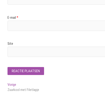
E-mail
*
Site
Bericht
Vorig
Vorige
bericht:
Zuurkool met Filetlapje
navigatie