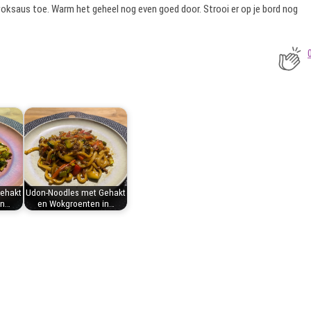
oksaus toe. Warm het geheel nog even goed door. Strooi er op je bord nog
ehakt
Udon-Noodles met Gehakt
in…
en Wokgroenten in…