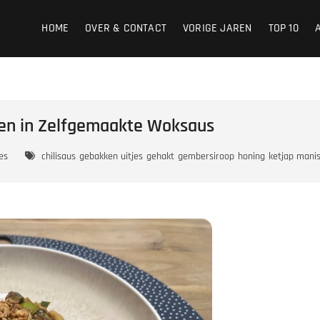
HOME
OVER & CONTACT
VORIGE JAREN
TOP 10
en in Zelfgemaakte Woksaus
es
chilisaus
gebakken uitjes
gehakt
gembersiroop
honing
ketjap mani