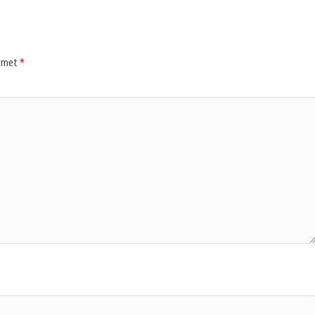
d met
*