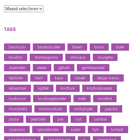
Archief
TAGS
basilicum
basterdsuiker
bloem
bosui
boter
bouillon
champignons
chilisaus
courgette
doperwten
eieren
gehakt
gemberpoeder
Gesloten
ham
kaas
kaneel
ketjap manis
ketoembar
kipfilet
knoflook
knoflookpoeder
kookroom
kruidnagelpoeder
melk
mosterd
mozzarella
nootmuskaat
ontbijtspek
paprika
pasta
peterselie
prei
rijst
sambal
sojasaus
sperziebonen
suiker
tijm
tomaat
tomatenketchup
tomatenpuree
ui
Veenendaal