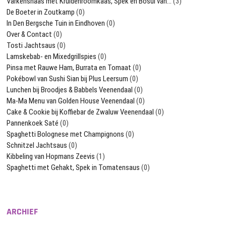
Varkenshaas met Kruidenroomkaas, Spek en Bosui van…
(3)
De Boeter in Zoutkamp
(0)
In Den Bergsche Tuin in Eindhoven
(0)
Over & Contact
(0)
Tosti Jachtsaus
(0)
Lamskebab- en Mixedgrillspies
(0)
Pinsa met Rauwe Ham, Burrata en Tomaat
(0)
Pokébowl van Sushi Sian bij Plus Leersum
(0)
Lunchen bij Broodjes & Babbels Veenendaal
(0)
Ma-Ma Menu van Golden House Veenendaal
(0)
Cake & Cookie bij Koffiebar de Zwaluw Veenendaal
(0)
Pannenkoek Saté
(0)
Spaghetti Bolognese met Champignons
(0)
Schnitzel Jachtsaus
(0)
Kibbeling van Hopmans Zeevis
(1)
Spaghetti met Gehakt, Spek in Tomatensaus
(0)
ARCHIEF