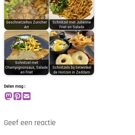
Geschnetzeltes Zuricher
Schnitzel met Julienne
Art
Friet en Salade
Schnitzel met
Champignonsaus, Salade
Schnitzels bij Eetwinkel
en Friet
de Horizon in Zeddam
Delen mag :
Geef een reactie