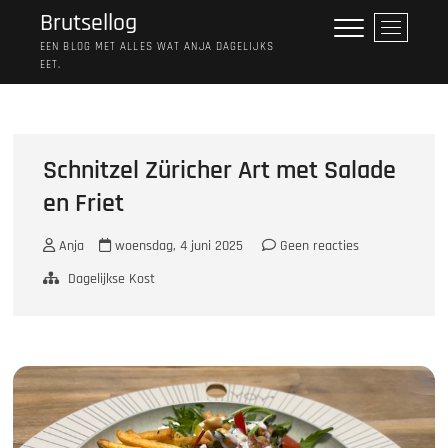
Ga
Brutsellog
M
naar
e
EEN BLOG MET ALLES WAT ANJA DAGELIJKS
de
EET.
n
inhoud
u
k
n
o
Schnitzel Züricher Art met Salade
p
en Friet
Anja
woensdag, 4 juni 2025
Geen reacties
Dagelijkse Kost