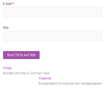
E-mail
*
Site
Bericht
Vorig
Vorige
bericht:
Noodles met Kip in Zoetzure Saus
navigatie
Volgend
Volgende
bericht:
Bourgondisch Stoofpotje met Aardappelpuree