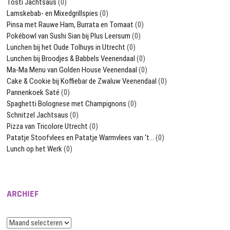
Tosti Jachtsaus
(0)
Lamskebab- en Mixedgrillspies
(0)
Pinsa met Rauwe Ham, Burrata en Tomaat
(0)
Pokébowl van Sushi Sian bij Plus Leersum
(0)
Lunchen bij het Oude Tolhuys in Utrecht
(0)
Lunchen bij Broodjes & Babbels Veenendaal
(0)
Ma-Ma Menu van Golden House Veenendaal
(0)
Cake & Cookie bij Koffiebar de Zwaluw Veenendaal
(0)
Pannenkoek Saté
(0)
Spaghetti Bolognese met Champignons
(0)
Schnitzel Jachtsaus
(0)
Pizza van Tricolore Utrecht
(0)
Patatje Stoofvlees en Patatje Warmvlees van ‘t…
(0)
Lunch op het Werk
(0)
ARCHIEF
Archief