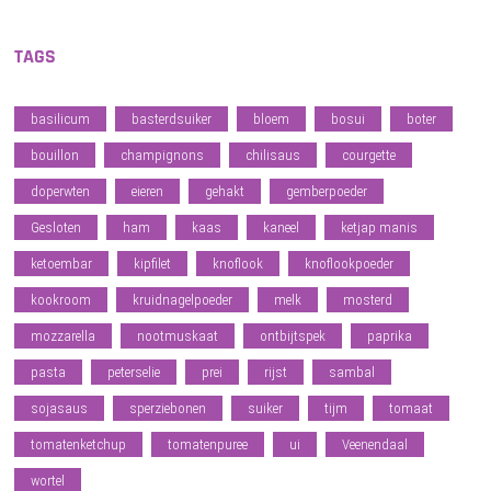
TAGS
basilicum
basterdsuiker
bloem
bosui
boter
bouillon
champignons
chilisaus
courgette
doperwten
eieren
gehakt
gemberpoeder
Gesloten
ham
kaas
kaneel
ketjap manis
ketoembar
kipfilet
knoflook
knoflookpoeder
kookroom
kruidnagelpoeder
melk
mosterd
mozzarella
nootmuskaat
ontbijtspek
paprika
pasta
peterselie
prei
rijst
sambal
sojasaus
sperziebonen
suiker
tijm
tomaat
tomatenketchup
tomatenpuree
ui
Veenendaal
wortel