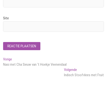
Site
Bericht
Vorig
Vorige
bericht:
Nasi met Cha Sieuw van ‘t Hoekje Veenendaal
navigatie
Volgend
Volgende
bericht:
Indisch Stoofvlees met Fruit