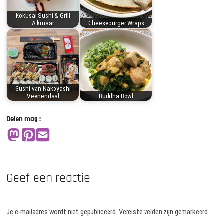
Kokusai Sushi & Grill
Alkmaar
Cheeseburger Wraps
Sushi van Nakoyashi
Veenendaal
Buddha Bowl
Delen mag :
Geef een reactie
Je e-mailadres wordt niet gepubliceerd.
Vereiste velden zijn gemarkeerd