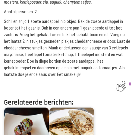
mosterd, kerriepoeder, sla, augurk, cherrytomaatjes,
Aantal personen: 2
Schil en snijd 1 zoete aardappel in blokjes. Bak de zoete aardappel in
boter tot het gaar is. Bak in een andere pan 1 gesnipperde ui tot het
zacht is. Voeg het gehakt toe en bak het gehakt bruin en rul. Voeg op
het laatst 2 in stukjes gesneden plakjes cheddar cheese er door. Laat de
cheddar cheese smelten. Maak ondertussen een sausje van 3 eetlepels
mayonaise, 1 eetlepel tomatenketchup, 1 theelepel mosterd en wat
kerriepoeder. Doe in diepe borden de zoete aardappel, het
gehaktmengsel en daarboven op de sla met augurk en tomaatjes. Als
laatste doe je er de saus over. Eet smakelijk!
0
Gerelateerde berichten: