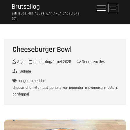
Ga
Brutsellog
M
naar
e
EEN BLOG MET ALLES WAT ANJA DAGELIJKS
de
EET.
n
inhoud
u
k
n
o
Cheeseburger Bowl
p
Anja
donderdag, 1 mei 2025
Geen reacties
Salade
augurk
cheddar
cheese
cherrytomaat
gehakt
kerriepoeder
mayonaise
mosterd
sla
to
aardappel