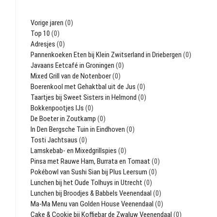
Vorige jaren
(0)
Top 10
(0)
Adresjes
(0)
Pannenkoeken Eten bij Klein Zwitserland in Driebergen
(0)
Javaans Eetcafé in Groningen
(0)
Mixed Grill van de Notenboer
(0)
Boerenkool met Gehaktbal uit de Jus
(0)
Taartjes bij Sweet Sisters in Helmond
(0)
Bokkenpootjes IJs
(0)
De Boeter in Zoutkamp
(0)
In Den Bergsche Tuin in Eindhoven
(0)
Tosti Jachtsaus
(0)
Lamskebab- en Mixedgrillspies
(0)
Pinsa met Rauwe Ham, Burrata en Tomaat
(0)
Pokébowl van Sushi Sian bij Plus Leersum
(0)
Lunchen bij het Oude Tolhuys in Utrecht
(0)
Lunchen bij Broodjes & Babbels Veenendaal
(0)
Ma-Ma Menu van Golden House Veenendaal
(0)
Cake & Cookie bij Koffiebar de Zwaluw Veenendaal
(0)