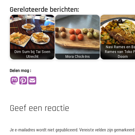
Gerelateerde berichten:
Nasi Rames en B
Dim Sum bij Tai Soen
Rames van Toko P
Utrecht
Mora Chick-Ins
Doorn
Delen mag :
Geef een reactie
Je e-mailadres wordt niet gepubliceerd.
Vereiste velden zijn gemarkeer