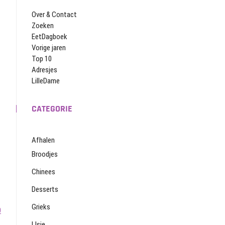
Over & Contact
Zoeken
EetDagboek
Vorige jaren
Top 10
Adresjes
LilleDame
CATEGORIE
Afhalen
Broodjes
Chinees
Desserts
Grieks
0
IJsje