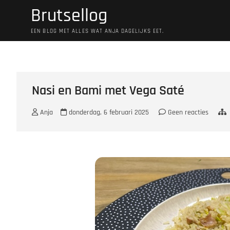
Ga
Brutsellog
naar
de
EEN BLOG MET ALLES WAT ANJA DAGELIJKS EET.
inhoud
Nasi en Bami met Vega Saté
Anja
donderdag, 6 februari 2025
Geen reacties