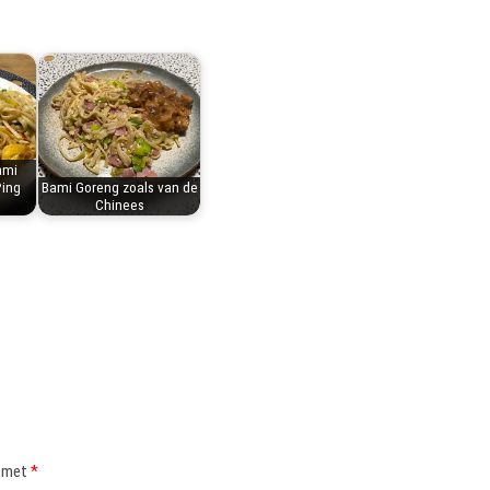
ami
ing
Bami Goreng zoals van de
Chinees
d met
*