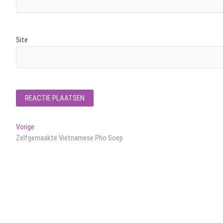
Site
Bericht
Vorig
Vorige
bericht:
Zelfgemaakte Vietnamese Pho Soep
navigatie