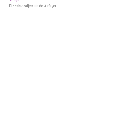
Bericht
bericht:
Pizzabroodjes uit de Airfryer
navigatie