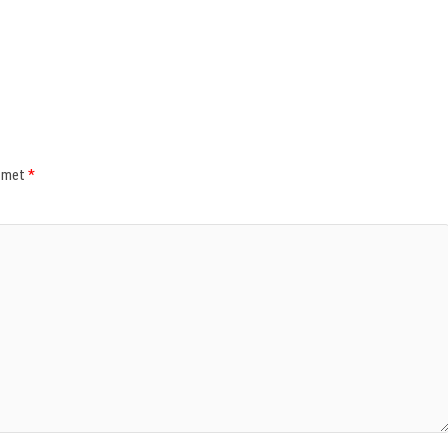
d met
*