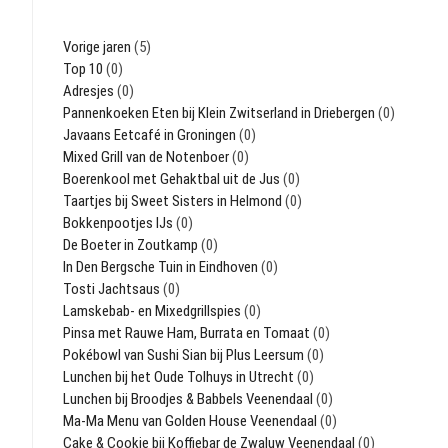
Vorige jaren
(5)
Top 10
(0)
Adresjes
(0)
Pannenkoeken Eten bij Klein Zwitserland in Driebergen
(0)
Javaans Eetcafé in Groningen
(0)
Mixed Grill van de Notenboer
(0)
Boerenkool met Gehaktbal uit de Jus
(0)
Taartjes bij Sweet Sisters in Helmond
(0)
Bokkenpootjes IJs
(0)
De Boeter in Zoutkamp
(0)
In Den Bergsche Tuin in Eindhoven
(0)
Tosti Jachtsaus
(0)
Lamskebab- en Mixedgrillspies
(0)
Pinsa met Rauwe Ham, Burrata en Tomaat
(0)
Pokébowl van Sushi Sian bij Plus Leersum
(0)
Lunchen bij het Oude Tolhuys in Utrecht
(0)
Lunchen bij Broodjes & Babbels Veenendaal
(0)
Ma-Ma Menu van Golden House Veenendaal
(0)
Cake & Cookie bij Koffiebar de Zwaluw Veenendaal
(0)