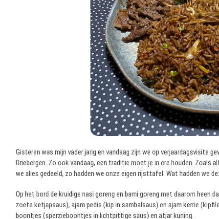
Gisteren was mijn vader jarig en vandaag zijn we op verjaardagsvisite g
Driebergen. Zo ook vandaag, een traditie moet je in ere houden. Zoals
we alles gedeeld, zo hadden we onze eigen rijsttafel. Wat hadden we d
Op het bord de kruidige nasi goreng en bami goreng met daarom heen dag
zoete ketjapsaus), ajam pedis (kip in sambalsaus) en ajam kerrie (kipfi
boontjes (sperzieboontjes in lichtpittige saus) en atjar kuning.