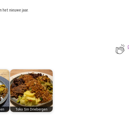
n het nieuwe jaar.
gen
Toko Sin Driebergen