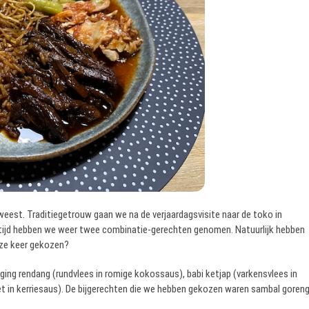
eweest. Traditiegetrouw gaan we na de verjaardagsvisite naar de toko in
 altijd hebben we weer twee combinatie-gerechten genomen. Natuurlijk hebben
eze keer gekozen?
ing rendang (rundvlees in romige kokossaus), babi ketjap (varkensvlees in
let in kerriesaus). De bijgerechten die we hebben gekozen waren sambal goren