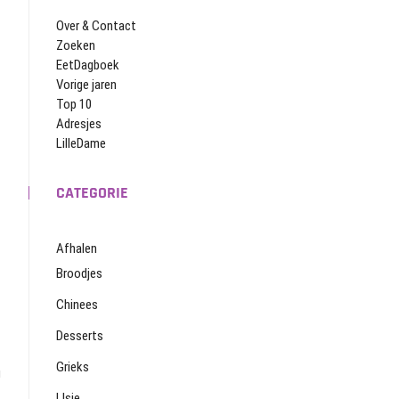
Over & Contact
Zoeken
EetDagboek
Vorige jaren
Top 10
Adresjes
LilleDame
CATEGORIE
Afhalen
Broodjes
Chinees
Desserts
Grieks
g
IJsje