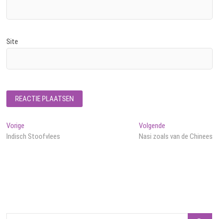
Site
Bericht
Vorig
Volgend
Vorige
Volgende
bericht:
bericht:
Indisch Stoofvlees
Nasi zoals van de Chinees
navigatie
Zoeken