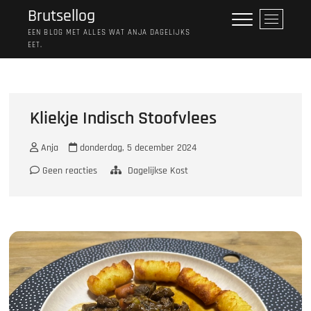
Ga
Brutsellog
M
naar
e
EEN BLOG MET ALLES WAT ANJA DAGELIJKS
de
EET.
n
inhoud
u
k
n
o
Kliekje Indisch Stoofvlees
p
Anja
donderdag, 5 december 2024
Geen reacties
Dagelijkse Kost