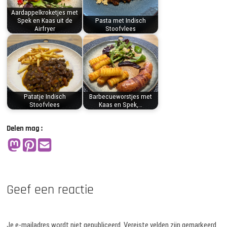
Aardappelkroketjes met
Spek en Kaas uit de
Pasta met Indisch
Airfryer
Stoofvlees
Patatje Indisch
Barbecueworstjes met
Stoofvlees
Kaas en Spek,…
Delen mag :
Geef een reactie
Je e-mailadres wordt niet gepubliceerd.
Vereiste velden zijn gemarkeerd