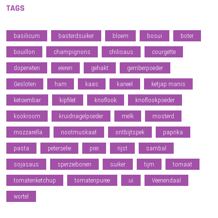
TAGS
basilicum
basterdsuiker
bloem
bosui
boter
bouillon
champignons
chilisaus
courgette
doperwten
eieren
gehakt
gemberpoeder
Gesloten
ham
kaas
kaneel
ketjap manis
ketoembar
kipfilet
knoflook
knoflookpoeder
kookroom
kruidnagelpoeder
melk
mosterd
mozzarella
nootmuskaat
ontbijtspek
paprika
pasta
peterselie
prei
rijst
sambal
sojasaus
sperziebonen
suiker
tijm
tomaat
tomatenketchup
tomatenpuree
ui
Veenendaal
wortel