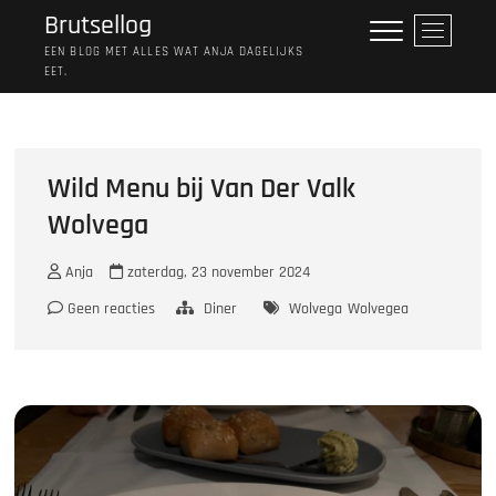
Ga
Brutsellog
M
naar
e
EEN BLOG MET ALLES WAT ANJA DAGELIJKS
de
EET.
n
inhoud
u
k
n
o
Wild Menu bij Van Der Valk
p
Wolvega
Anja
zaterdag, 23 november 2024
Geen reacties
Diner
Wolvega
Wolvegea