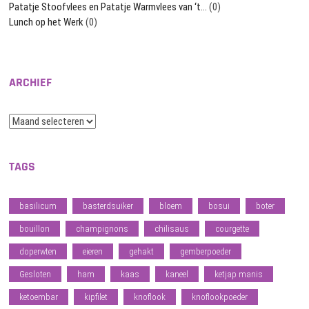
Patatje Stoofvlees en Patatje Warmvlees van ‘t…
(0)
Lunch op het Werk
(0)
ARCHIEF
Archief
TAGS
basilicum
basterdsuiker
bloem
bosui
boter
bouillon
champignons
chilisaus
courgette
doperwten
eieren
gehakt
gemberpoeder
Gesloten
ham
kaas
kaneel
ketjap manis
ketoembar
kipfilet
knoflook
knoflookpoeder