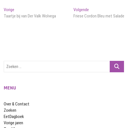
Bericht
Vorig
Volgend
Vorige
Volgende
bericht:
bericht:
Taartje bij van Der Valk Wolvega
Friese Cordon Bleu met Salade
navigatie
Zoeken
…
MENU
Over & Contact
Zoeken
EetDagboek
Vorige jaren