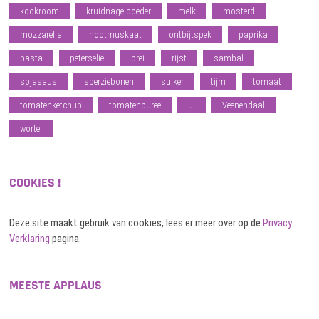
kookroom
kruidnagelpoeder
melk
mosterd
mozzarella
nootmuskaat
ontbijtspek
paprika
pasta
peterselie
prei
rijst
sambal
sojasaus
sperziebonen
suiker
tijm
tomaat
tomatenketchup
tomatenpuree
ui
Veenendaal
wortel
COOKIES !
Deze site maakt gebruik van cookies, lees er meer over op de
Privacy
Verklaring
pagina.
MEESTE APPLAUS