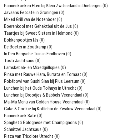
Pannenkoeken Eten bij Klein Zwitserland in Driebergen
(0)
Javaans Eetcafé in Groningen
(0)
Mixed Grill van de Notenboer
(0)
Boerenkool met Gehaktbal uit de Jus
(0)
Taartjes bij Sweet Sisters in Helmond
(0)
Bokkenpootjes IJs
(0)
De Boeter in Zoutkamp
(0)
In Den Bergsche Tuin in Eindhoven
(0)
Tosti Jachtsaus
(0)
Lamskebab- en Mixedgrillspies
(0)
Pinsa met Rauwe Ham, Burrata en Tomaat
(0)
Pokébowl van Sushi Sian bij Plus Leersum
(0)
Lunchen bij het Oude Tolhuys in Utrecht
(0)
Lunchen bij Broodjes & Babbels Veenendaal
(0)
Ma-Ma Menu van Golden House Veenendaal
(0)
Cake & Cookie bij Koffiebar de Zwaluw Veenendaal
(0)
Pannenkoek Saté
(0)
Spaghetti Bolognese met Champignons
(0)
Schnitzel Jachtsaus
(0)
Pizza van Tricolore Utrecht
(0)