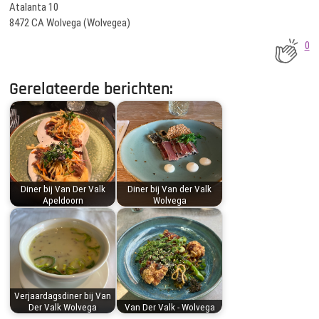
Atalanta 10
8472 CA Wolvega (Wolvegea)
0
Gerelateerde berichten:
Diner bij Van Der Valk
Diner bij Van der Valk
Apeldoorn
Wolvega
Verjaardagsdiner bij Van
Der Valk Wolvega
Van Der Valk - Wolvega