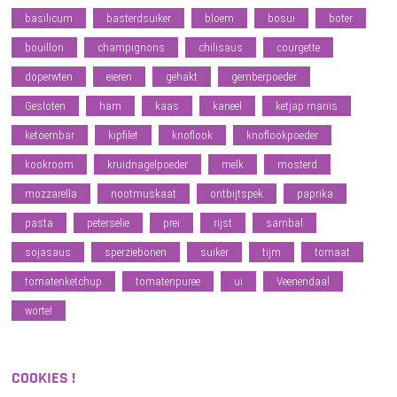
basilicum
basterdsuiker
bloem
bosui
boter
bouillon
champignons
chilisaus
courgette
doperwten
eieren
gehakt
gemberpoeder
Gesloten
ham
kaas
kaneel
ketjap manis
ketoembar
kipfilet
knoflook
knoflookpoeder
kookroom
kruidnagelpoeder
melk
mosterd
mozzarella
nootmuskaat
ontbijtspek
paprika
pasta
peterselie
prei
rijst
sambal
sojasaus
sperziebonen
suiker
tijm
tomaat
tomatenketchup
tomatenpuree
ui
Veenendaal
wortel
COOKIES !