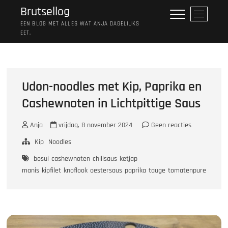
Ga
Brutsellog
M
naar
e
EEN BLOG MET ALLES WAT ANJA DAGELIJKS
de
EET.
n
inhoud
u
k
n
o
Udon-noodles met Kip, Paprika en
p
Cashewnoten in Lichtpittige Saus
Anja
vrijdag, 8 november 2024
Geen reacties
Kip
Noodles
bosui
cashewnoten
chilisaus
ketjap
manis
kipfilet
knoflook
oestersaus
paprika
tauge
tomatenpuree
ui