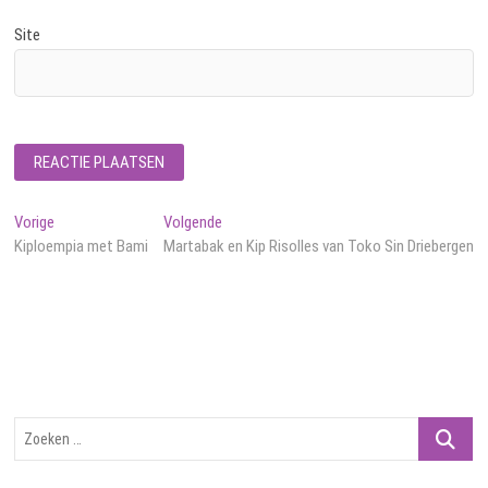
Site
Bericht
Vorig
Volgend
Vorige
Volgende
bericht:
bericht:
Kiploempia met Bami
Martabak en Kip Risolles van Toko Sin Driebergen
navigatie
Zoeken
…