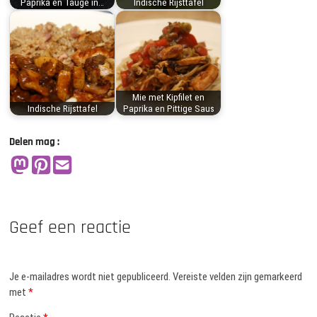
Paprika en Taugé in…
Indische Rijsttafel
Mie met Kipfilet en
Indische Rijsttafel
Paprika en Pittige Saus
Delen mag :
Geef een reactie
Je e-mailadres wordt niet gepubliceerd.
Vereiste velden zijn gemarkeerd
met
*