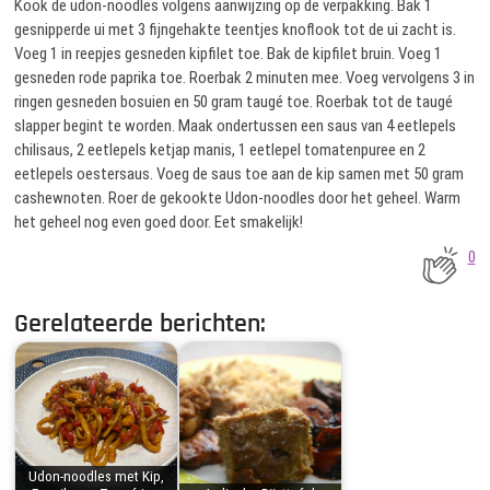
Kook de udon-noodles volgens aanwijzing op de verpakking. Bak 1
gesnipperde ui met 3 fijngehakte teentjes knoflook tot de ui zacht is.
Voeg 1 in reepjes gesneden kipfilet toe. Bak de kipfilet bruin. Voeg 1
gesneden rode paprika toe. Roerbak 2 minuten mee. Voeg vervolgens 3 in
ringen gesneden bosuien en 50 gram taugé toe. Roerbak tot de taugé
slapper begint te worden. Maak ondertussen een saus van 4 eetlepels
chilisaus, 2 eetlepels ketjap manis, 1 eetlepel tomatenpuree en 2
eetlepels oestersaus. Voeg de saus toe aan de kip samen met 50 gram
cashewnoten. Roer de gekookte Udon-noodles door het geheel. Warm
het geheel nog even goed door. Eet smakelijk!
0
Gerelateerde berichten:
Udon-noodles met Kip,