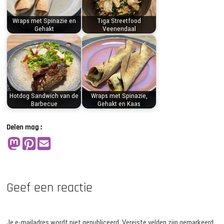
Wraps met Spinazie en
Tiga Streetfood
Gehakt
Veenendaal
Hotdog Sandwich van de
Wraps met Spinazie,
Barbecue
Gehakt en Kaas
Delen mag :
Geef een reactie
Je e-mailadres wordt niet gepubliceerd.
Vereiste velden zijn gemarkeerd