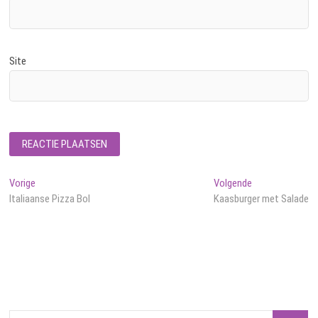
Site
Bericht
Vorig
Volgend
Vorige
Volgende
bericht:
bericht:
Italiaanse Pizza Bol
Kaasburger met Salade
navigatie
Zoeken