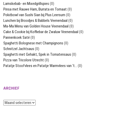
Lamskebab- en Mixedgrillspies
(0)
Pinsa met Rauwe Ham, Burrata en Tomaat
(0)
Pokébowl van Sushi Sian bij Plus Leersum
(0)
Lunchen bij Broodjes & Babbels Veenendaal
(0)
Ma-Ma Menu van Golden House Veenendaal
(0)
Cake & Cookie bij Koffiebar de Zwaluw Veenendaal
(0)
Pannenkoek Saté
(0)
Spaghetti Bolognese met Champignons
(0)
Schnitzel Jachtsaus
(0)
Spaghetti met Gehakt, Spek in Tomatensaus
(0)
Pizza van Tricolore Utrecht
(0)
Patatje Stoofvlees en Patatje Warmvlees van ‘t…
(0)
ARCHIEF
Archief