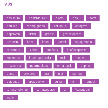
TAGS
basilicum
basterdsuiker
bloem
bosui
boter
bouillon
champignons
chilisaus
courgette
doperwten
eieren
gehakt
gemberpoeder
Gesloten
ham
kaas
kaneel
ketjap manis
ketoembar
kipfilet
knoflook
knoflookpoeder
kookroom
kruidnagelpoeder
melk
mosterd
mozzarella
nootmuskaat
ontbijtspek
paprika
pasta
peterselie
prei
rijst
sambal
sojasaus
sperziebonen
suiker
tijm
tomaat
tomatenketchup
tomatenpuree
ui
Veenendaal
wortel