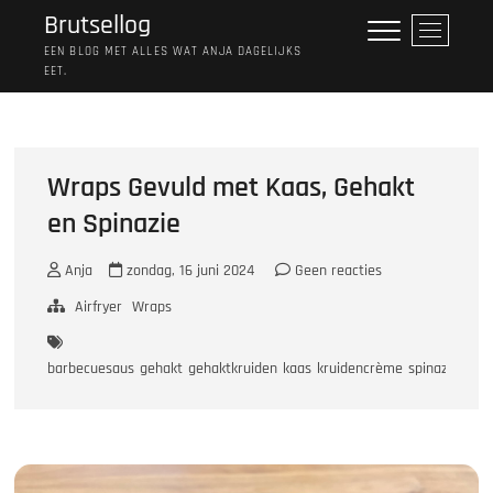
Ga
Brutsellog
M
naar
e
EEN BLOG MET ALLES WAT ANJA DAGELIJKS
de
EET.
n
inhoud
u
k
n
o
Wraps Gevuld met Kaas, Gehakt
p
en Spinazie
Anja
zondag, 16 juni 2024
Geen reacties
Airfryer
Wraps
barbecuesaus
gehakt
gehaktkruiden
kaas
kruidencrème
spinazie