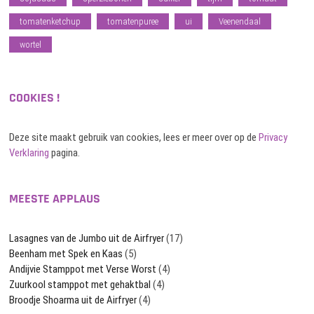
tomatenketchup
tomatenpuree
ui
Veenendaal
wortel
COOKIES !
Deze site maakt gebruik van cookies, lees er meer over op de
Privacy
Verklaring
pagina.
MEESTE APPLAUS
Lasagnes van de Jumbo uit de Airfryer
(17)
Beenham met Spek en Kaas
(5)
Andijvie Stamppot met Verse Worst
(4)
Zuurkool stamppot met gehaktbal
(4)
Broodje Shoarma uit de Airfryer
(4)