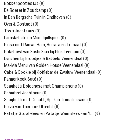
Bokkenpootjes IJs
(0)
De Boeter in Zoutkamp
(0)
In Den Bergsche Tuin in Eindhoven
(0)
Over & Contact
(0)
Tosti Jachtsaus
(0)
Lamskebab- en Mixedgrillspies
(0)
Pinsa met Rauwe Ham, Burrata en Tomaat
(0)
Pokébowl van Sushi Sian bij Plus Leersum
(0)
Lunchen bij Broodjes & Babbels Veenendaal
(0)
Ma-Ma Menu van Golden House Veenendaal
(0)
Cake & Cookie bij Koffiebar de Zwaluw Veenendaal
(0)
Pannenkoek Saté
(0)
Spaghetti Bolognese met Champignons
(0)
Schnitzel Jachtsaus
(0)
Spaghetti met Gehakt, Spek in Tomatensaus
(0)
Pizza van Tricolore Utrecht
(0)
Patatje Stoofvlees en Patatje Warmvlees van ‘t…
(0)