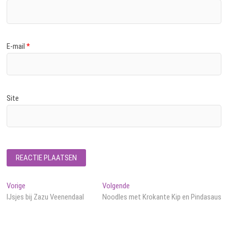
E-mail
*
Site
Bericht
Vorig
Volgend
Vorige
Volgende
bericht:
bericht:
IJsjes bij Zazu Veenendaal
Noodles met Krokante Kip en Pindasaus
navigatie