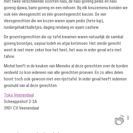
met twee verschillende soorten nasi, de nasi goreng pedis en nasi
goreng djawa, bami goreng en een mihoen. Bij elk keuzemenu konden we
ook één vleesgerecht en één groentegerecht kiezen. De vier
vleesgerechten die we kozen waren ayam pedis (hete kip),
rundergehaktballetjes, daging rendang en ayam cashew.
De groentegerechten die op tafel kwamen waren natuurlijk de sambal
goreng boontjes, sayour lodeh en atjar ketimoen. Het vierde gerecht
weet ik niet meer zeker hoe het heet, het was in ieder geval iets met
tahoe.
Michel heeft in de keuken van Mieneke al deze gerechten over de borden
verdeeld zo kon iedereen van alle gerechten proeven. En zo alles delen
hoort toch ook gewoon met een rijsttafel. In ieder geval heeft iedereen
gesmuld van al deze gerechten.
Toko Veenendaal
Scheepjeshof 2-2A
3901 CV Veenendaal
0