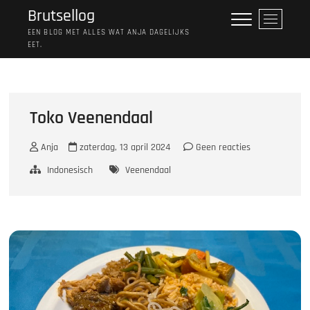
Ga
Brutsellog
M
naar
e
EEN BLOG MET ALLES WAT ANJA DAGELIJKS
de
EET.
n
inhoud
u
k
n
o
Toko Veenendaal
p
Anja
zaterdag, 13 april 2024
Geen reacties
Indonesisch
Veenendaal