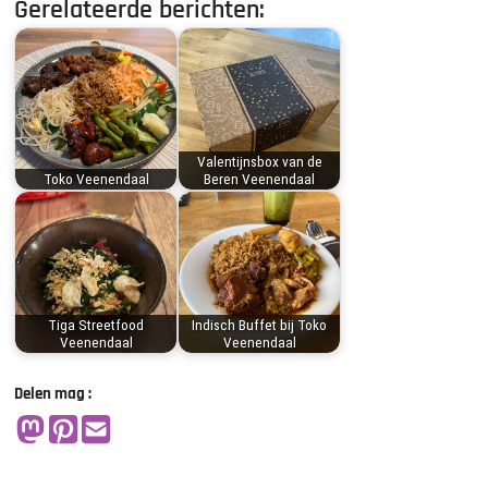
Gerelateerde berichten:
Valentijnsbox van de
Toko Veenendaal
Beren Veenendaal
Tiga Streetfood
Indisch Buffet bij Toko
Veenendaal
Veenendaal
Delen mag :