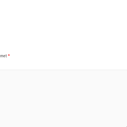
d met
*