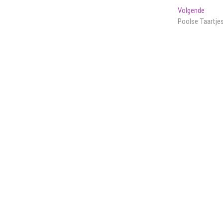
Volge
Volgende
berich
Poolse Taartje