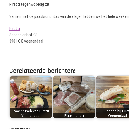
Piretti tegenwoordig zit.
Samen met de paasbrunchtas van de slager hebben we het hele weekend
Piretti
Scheepjeshof 98
3901 CX Veenendaal
Gerelateerde berichten:
Paasbrunch van Piretti
Lunchen bij Piret
Veenendaal
Paasbrunch
Veenendaal