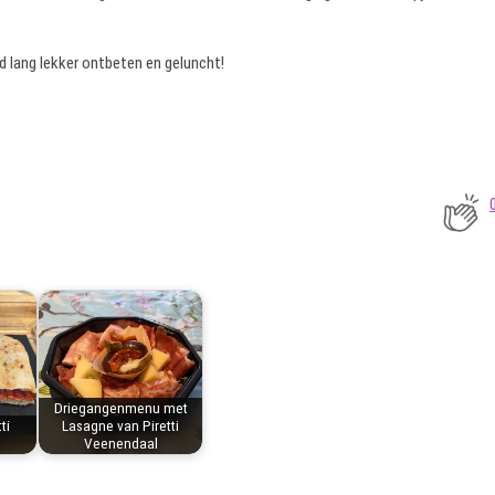
 lang lekker ontbeten en geluncht!
Driegangenmenu met
ti
Lasagne van Piretti
Veenendaal