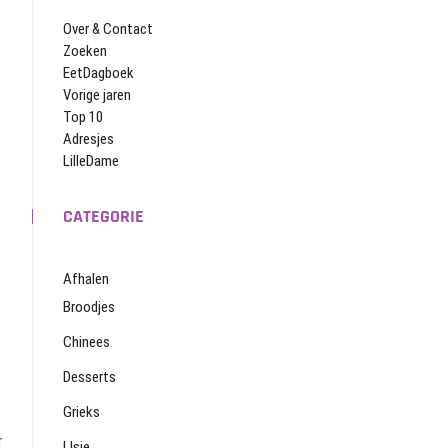
Over & Contact
Zoeken
EetDagboek
Vorige jaren
Top 10
Adresjes
LilleDame
CATEGORIE
Afhalen
Broodjes
Chinees
Desserts
Grieks
r
IJsje