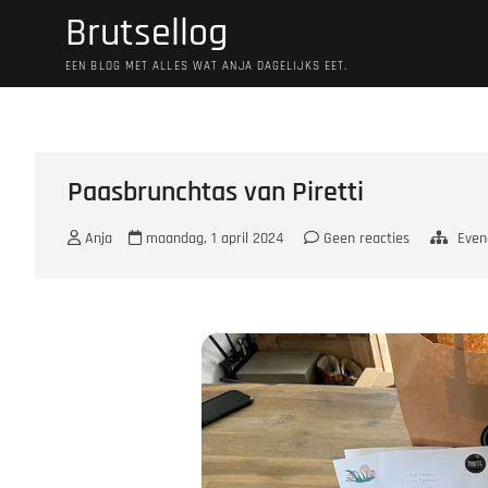
Ga
Brutsellog
naar
de
EEN BLOG MET ALLES WAT ANJA DAGELIJKS EET.
inhoud
Paasbrunchtas van Piretti
Anja
maandag, 1 april 2024
Geen reacties
Eve