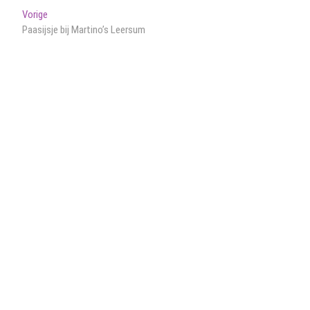
Bericht
Vorig
Vorige
bericht:
Paasijsje bij Martino’s Leersum
navigatie