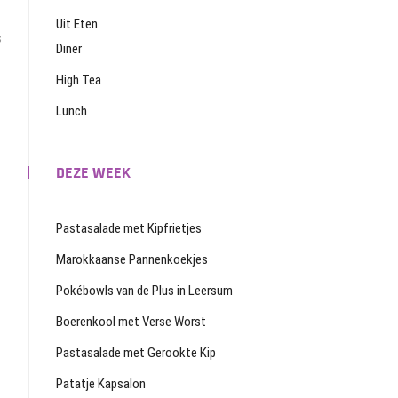
nd
Uit Eten
t:
s
Diner
High Tea
Lunch
DEZE WEEK
Pastasalade met Kipfrietjes
Marokkaanse Pannenkoekjes
Pokébowls van de Plus in Leersum
Boerenkool met Verse Worst
Pastasalade met Gerookte Kip
Patatje Kapsalon