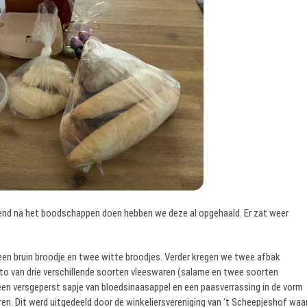
end na het boodschappen doen hebben we deze al opgehaald. Er zat weer
, een bruin broodje en twee witte broodjes. Verder kregen we twee afbak
to van drie verschillende soorten vleeswaren (salame en twee soorten
een versgeperst sapje van bloedsinaasappel en een paasverrassing in de vorm
en. Dit werd uitgedeeld door de winkeliersvereniging van ‘t Scheepjeshof waa