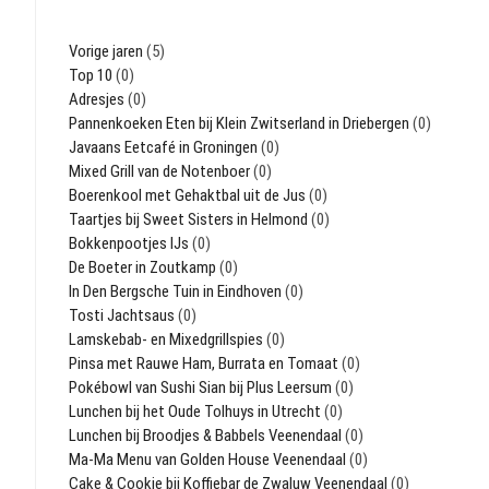
Vorige jaren
(5)
Top 10
(0)
Adresjes
(0)
Pannenkoeken Eten bij Klein Zwitserland in Driebergen
(0)
Javaans Eetcafé in Groningen
(0)
Mixed Grill van de Notenboer
(0)
Boerenkool met Gehaktbal uit de Jus
(0)
Taartjes bij Sweet Sisters in Helmond
(0)
Bokkenpootjes IJs
(0)
De Boeter in Zoutkamp
(0)
In Den Bergsche Tuin in Eindhoven
(0)
Tosti Jachtsaus
(0)
Lamskebab- en Mixedgrillspies
(0)
Pinsa met Rauwe Ham, Burrata en Tomaat
(0)
Pokébowl van Sushi Sian bij Plus Leersum
(0)
Lunchen bij het Oude Tolhuys in Utrecht
(0)
Lunchen bij Broodjes & Babbels Veenendaal
(0)
Ma-Ma Menu van Golden House Veenendaal
(0)
Cake & Cookie bij Koffiebar de Zwaluw Veenendaal
(0)