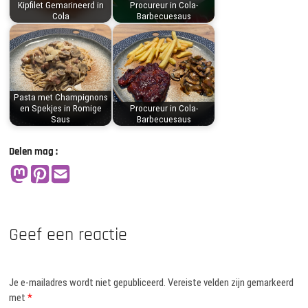
Kipfilet Gemarineerd in
Procureur in Cola-
Cola
Barbecuesaus
Pasta met Champignons
en Spekjes in Romige
Procureur in Cola-
Saus
Barbecuesaus
Delen mag :
Geef een reactie
Je e-mailadres wordt niet gepubliceerd.
Vereiste velden zijn gemarkeerd
met
*