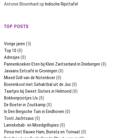
Antonie Bloemhard
op
Indische Rijsttafel
TOP POSTS
Vorige jaren
(5)
Top 10
(0)
Adresjes
(0)
Pannenkoeken Eten bij Klein Zwitserland in Driebergen
(0)
Javaans Eetcafé in Groningen
(0)
Mixed Grill van de Notenboer
(0)
Boerenkool met Gehaktbal uit de Jus
(0)
Taartjes bij Sweet Sisters in Helmond
(0)
Bokkenpootjes IJs
(0)
De Boeter in Zoutkamp
(0)
In Den Bergsche Tuin in Eindhoven
(0)
Tosti Jachtsaus
(0)
Lamskebab- en Mixedgrillspies
(0)
Pinsa met Rauwe Ham, Burrata en Tomaat
(0)