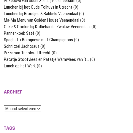
Pokébowl van Sushi Sian bij Plus Leersum
(0)
Lunchen bij het Oude Tolhuys in Utrecht
(0)
Lunchen bij Broodjes & Babbels Veenendaal
(0)
Ma-Ma Menu van Golden House Veenendaal
(0)
Cake & Cookie bij Koffiebar de Zwaluw Veenendaal
(0)
Pannenkoek Saté
(0)
Spaghetti Bolognese met Champignons
(0)
Schnitzel Jachtsaus
(0)
Pizza van Tricolore Utrecht
(0)
Patatje Stoofvlees en Patatje Warmvlees van ‘t…
(0)
Lunch op het Werk
(0)
ARCHIEF
Archief
TAGS