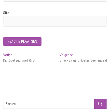
Site
Bericht
Vorig
Volgend
Vorige
Volgende
bericht:
bericht:
Kip Zoetzuur met Rijst
Snacks van ‘t Hoekje Veenendaal
navigatie
Zoeken
…