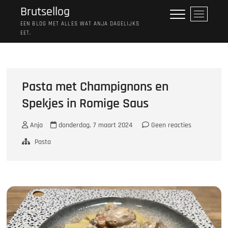
Ga
Brutsellog
M
naar
e
EEN BLOG MET ALLES WAT ANJA DAGELIJKS
de
EET.
n
inhoud
u
k
n
o
Pasta met Champignons en
p
Spekjes in Romige Saus
Anja
donderdag, 7 maart 2024
Geen reacties
Pasta