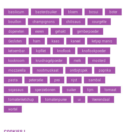
basilicum
basterdsuiker
bloem
bosui
boter
bouillon
champignons
chilisaus
courgette
doperwten
eieren
gehakt
gemberpoeder
Gesloten
ham
kaas
kaneel
ketjap manis
ketoembar
kipfilet
knoflook
knoflookpoeder
kookroom
kruidnagelpoeder
melk
mosterd
mozzarella
nootmuskaat
ontbijtspek
paprika
pasta
peterselie
prei
rijst
sambal
sojasaus
sperziebonen
suiker
tijm
tomaat
tomatenketchup
tomatenpuree
ui
Veenendaal
wortel
COOKIES !