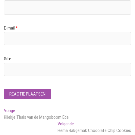
E-mail
*
Site
Bericht
Vorig
Vorige
bericht:
Kliekje Thais van de Mangoboom Ede
navigatie
Volgend
Volgende
bericht:
Hema Bakgemak Chocolate Chip Cookies