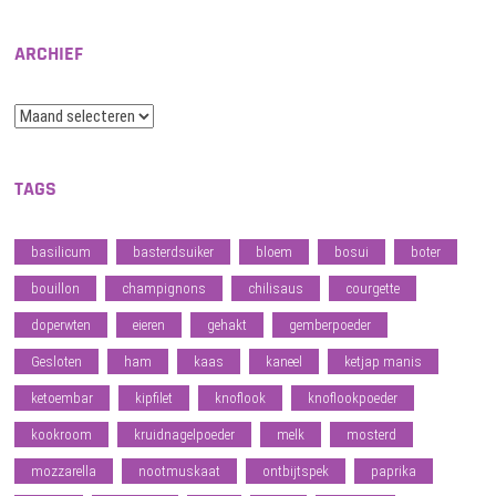
ARCHIEF
Archief
TAGS
basilicum
basterdsuiker
bloem
bosui
boter
bouillon
champignons
chilisaus
courgette
doperwten
eieren
gehakt
gemberpoeder
Gesloten
ham
kaas
kaneel
ketjap manis
ketoembar
kipfilet
knoflook
knoflookpoeder
kookroom
kruidnagelpoeder
melk
mosterd
mozzarella
nootmuskaat
ontbijtspek
paprika