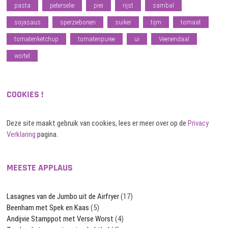
pasta
peterselie
prei
rijst
sambal
sojasaus
sperziebonen
suiker
tijm
tomaat
tomatenketchup
tomatenpuree
ui
Veenendaal
wortel
COOKIES !
Deze site maakt gebruik van cookies, lees er meer over op de
Privacy
Verklaring
pagina.
MEESTE APPLAUS
Lasagnes van de Jumbo uit de Airfryer
(17)
Beenham met Spek en Kaas
(5)
Andijvie Stamppot met Verse Worst
(4)