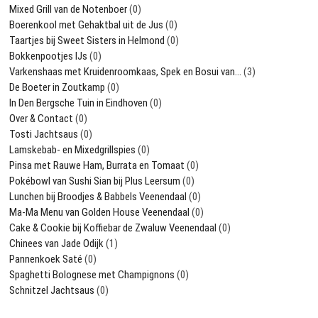
Mixed Grill van de Notenboer
(0)
Boerenkool met Gehaktbal uit de Jus
(0)
Taartjes bij Sweet Sisters in Helmond
(0)
Bokkenpootjes IJs
(0)
Varkenshaas met Kruidenroomkaas, Spek en Bosui van…
(3)
De Boeter in Zoutkamp
(0)
In Den Bergsche Tuin in Eindhoven
(0)
Over & Contact
(0)
Tosti Jachtsaus
(0)
Lamskebab- en Mixedgrillspies
(0)
Pinsa met Rauwe Ham, Burrata en Tomaat
(0)
Pokébowl van Sushi Sian bij Plus Leersum
(0)
Lunchen bij Broodjes & Babbels Veenendaal
(0)
Ma-Ma Menu van Golden House Veenendaal
(0)
Cake & Cookie bij Koffiebar de Zwaluw Veenendaal
(0)
Chinees van Jade Odijk
(1)
Pannenkoek Saté
(0)
Spaghetti Bolognese met Champignons
(0)
Schnitzel Jachtsaus
(0)