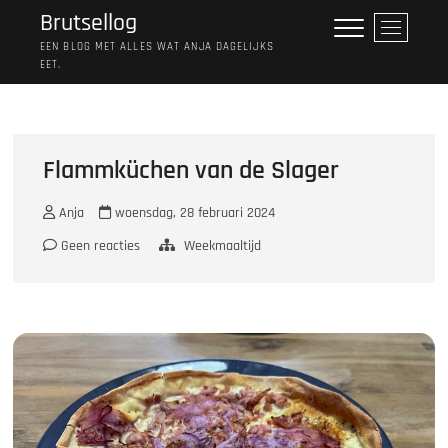
Ga
Brutsellog
M
naar
e
EEN BLOG MET ALLES WAT ANJA DAGELIJKS
de
EET.
n
inhoud
u
k
n
o
Flammküchen van de Slager
p
Anja
woensdag, 28 februari 2024
Geen reacties
Weekmaaltijd