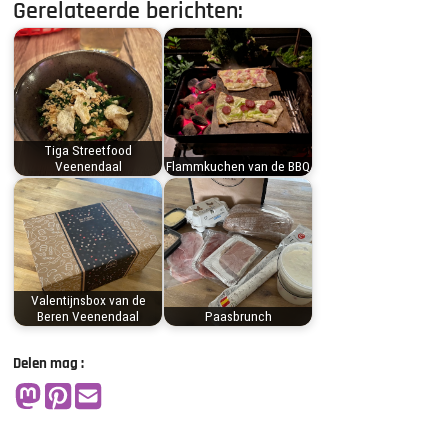
Gerelateerde berichten:
Tiga Streetfood
Veenendaal
Flammkuchen van de BBQ
Valentijnsbox van de
Beren Veenendaal
Paasbrunch
Delen mag :