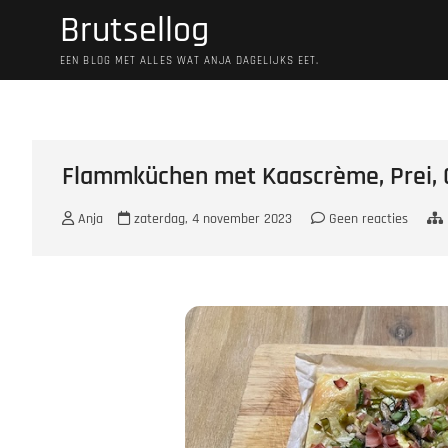
Ga
Brutsellog
naar
de
EEN BLOG MET ALLES WAT ANJA DAGELIJKS EET.
inhoud
Flammküchen met Kaascrème, Prei,
Anja
zaterdag, 4 november 2023
Geen reacties