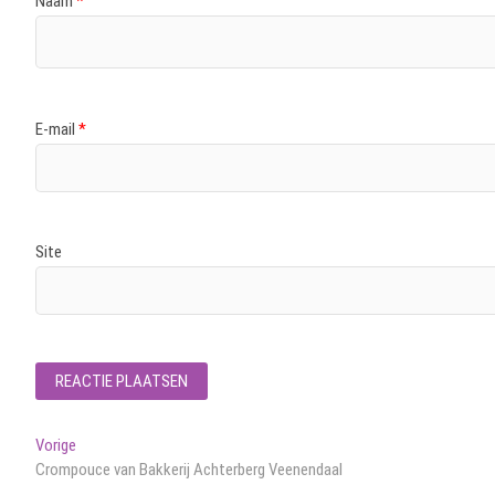
Naam
*
E-mail
*
Site
Bericht
Vorig
Vorige
bericht:
Crompouce van Bakkerij Achterberg Veenendaal
navigatie