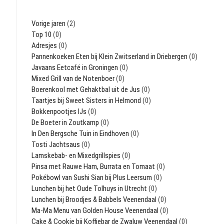
Vorige jaren
(2)
Top 10
(0)
Adresjes
(0)
Pannenkoeken Eten bij Klein Zwitserland in Driebergen
(0)
Javaans Eetcafé in Groningen
(0)
Mixed Grill van de Notenboer
(0)
Boerenkool met Gehaktbal uit de Jus
(0)
Taartjes bij Sweet Sisters in Helmond
(0)
Bokkenpootjes IJs
(0)
De Boeter in Zoutkamp
(0)
In Den Bergsche Tuin in Eindhoven
(0)
Tosti Jachtsaus
(0)
Lamskebab- en Mixedgrillspies
(0)
Pinsa met Rauwe Ham, Burrata en Tomaat
(0)
Pokébowl van Sushi Sian bij Plus Leersum
(0)
Lunchen bij het Oude Tolhuys in Utrecht
(0)
Lunchen bij Broodjes & Babbels Veenendaal
(0)
Ma-Ma Menu van Golden House Veenendaal
(0)
Cake & Cookie bij Koffiebar de Zwaluw Veenendaal
(0)