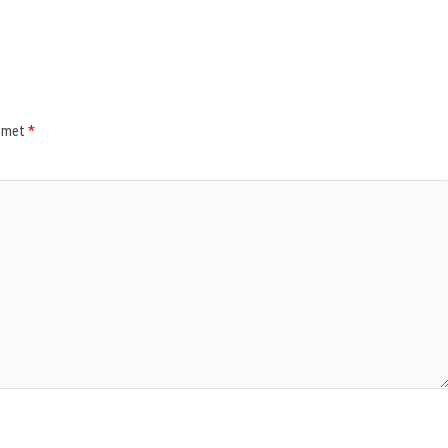
d met
*