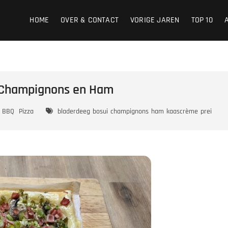
HOME
OVER & CONTACT
VORIGE JAREN
TOP 10
 Champignons en Ham
BBQ
Pizza
bladerdeeg
bosui
champignons
ham
kaascrème
prei