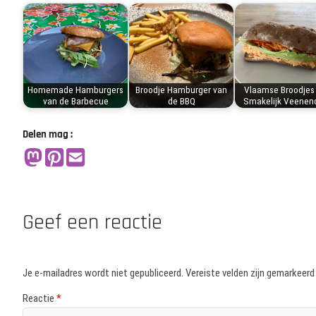
Homemade Hamburgers
Broodje Hamburger van
Vlaamse Broodjes
van de Barbecue
de BBQ
Smakelijk Veenen
Delen mag :
Geef een reactie
Je e-mailadres wordt niet gepubliceerd.
Vereiste velden zijn gemarkeer
Reactie
*