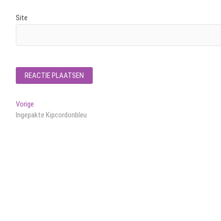
Site
Bericht
Vorig
Vorige
bericht:
Ingepakte Kipcordonbleu
navigatie