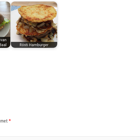
 van
daal
Rösti Hamburger
d met
*