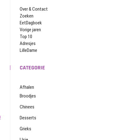
Over & Contact
Zoeken
EetDagboek
Vorige jaren
Top 10
Adresjes
LilleDame
CATEGORIE
Afhalen
Broodjes
Chinees
0
Desserts
Grieks
IJsje