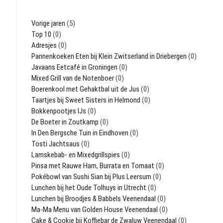
Vorige jaren
(5)
Top 10
(0)
Adresjes
(0)
Pannenkoeken Eten bij Klein Zwitserland in Driebergen
(0)
Javaans Eetcafé in Groningen
(0)
Mixed Grill van de Notenboer
(0)
Boerenkool met Gehaktbal uit de Jus
(0)
Taartjes bij Sweet Sisters in Helmond
(0)
Bokkenpootjes IJs
(0)
De Boeter in Zoutkamp
(0)
In Den Bergsche Tuin in Eindhoven
(0)
Tosti Jachtsaus
(0)
Lamskebab- en Mixedgrillspies
(0)
Pinsa met Rauwe Ham, Burrata en Tomaat
(0)
Pokébowl van Sushi Sian bij Plus Leersum
(0)
Lunchen bij het Oude Tolhuys in Utrecht
(0)
Lunchen bij Broodjes & Babbels Veenendaal
(0)
Ma-Ma Menu van Golden House Veenendaal
(0)
Cake & Cookie bij Koffiebar de Zwaluw Veenendaal
(0)