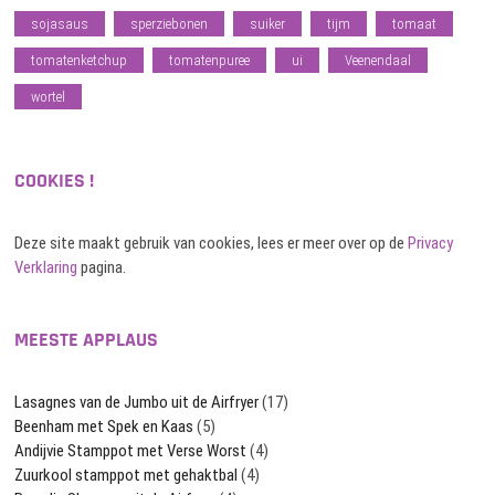
sojasaus
sperziebonen
suiker
tijm
tomaat
tomatenketchup
tomatenpuree
ui
Veenendaal
wortel
COOKIES !
Deze site maakt gebruik van cookies, lees er meer over op de
Privacy
Verklaring
pagina.
MEESTE APPLAUS
Lasagnes van de Jumbo uit de Airfryer
(17)
Beenham met Spek en Kaas
(5)
Andijvie Stamppot met Verse Worst
(4)
Zuurkool stamppot met gehaktbal
(4)