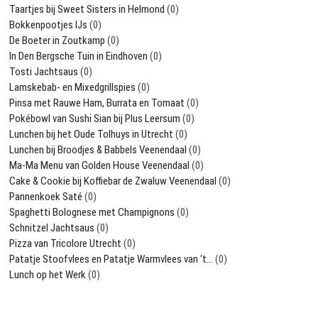
Taartjes bij Sweet Sisters in Helmond
(0)
Bokkenpootjes IJs
(0)
De Boeter in Zoutkamp
(0)
In Den Bergsche Tuin in Eindhoven
(0)
Tosti Jachtsaus
(0)
Lamskebab- en Mixedgrillspies
(0)
Pinsa met Rauwe Ham, Burrata en Tomaat
(0)
Pokébowl van Sushi Sian bij Plus Leersum
(0)
Lunchen bij het Oude Tolhuys in Utrecht
(0)
Lunchen bij Broodjes & Babbels Veenendaal
(0)
Ma-Ma Menu van Golden House Veenendaal
(0)
Cake & Cookie bij Koffiebar de Zwaluw Veenendaal
(0)
Pannenkoek Saté
(0)
Spaghetti Bolognese met Champignons
(0)
Schnitzel Jachtsaus
(0)
Pizza van Tricolore Utrecht
(0)
Patatje Stoofvlees en Patatje Warmvlees van ‘t…
(0)
Lunch op het Werk
(0)