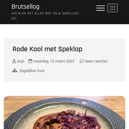
Ga
Brutsellog
M
naar
e
EEN BLOG MET ALLES WAT ANJA DAGELIJKS
de
EET.
n
inhoud
u
k
n
o
Rode Kool met Speklap
p
Anja
maandag, 13 maart 2023
Geen reacties
Dagelijkse Kost