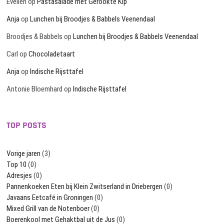
Evelien
op
Pastasalade met Gerookte Kip
Anja
op
Lunchen bij Broodjes & Babbels Veenendaal
Broodjes & Babbels
op
Lunchen bij Broodjes & Babbels Veenendaal
Carl
op
Chocoladetaart
Anja
op
Indische Rijsttafel
Antonie Bloemhard
op
Indische Rijsttafel
TOP POSTS
Vorige jaren
(3)
Top 10
(0)
Adresjes
(0)
Pannenkoeken Eten bij Klein Zwitserland in Driebergen
(0)
Javaans Eetcafé in Groningen
(0)
Mixed Grill van de Notenboer
(0)
Boerenkool met Gehaktbal uit de Jus
(0)