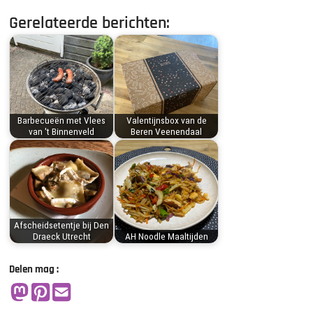
Gerelateerde berichten:
Barbecueën met Vlees
Valentijnsbox van de
van 't Binnenveld
Beren Veenendaal
Afscheidsetentje bij Den
Draeck Utrecht
AH Noodle Maaltijden
Delen mag :