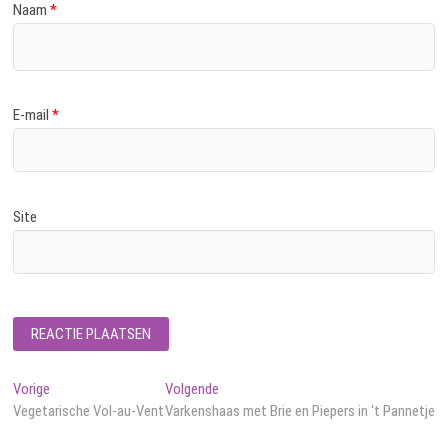
Naam
*
E-mail
*
Site
Bericht
Vorig
Volgend
Vorige
Volgende
bericht:
bericht:
Vegetarische Vol-au-Vent
Varkenshaas met Brie en Piepers in ‘t Pannetje
navigatie