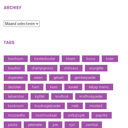
ARCHIEF
Archief
TAGS
basilicum
basterdsuiker
bloem
bosui
boter
bouillon
champignons
chilisaus
courgette
doperwten
eieren
gehakt
gemberpoeder
Gesloten
ham
kaas
kaneel
ketjap manis
ketoembar
kipfilet
knoflook
knoflookpoeder
kookroom
kruidnagelpoeder
melk
mosterd
mozzarella
nootmuskaat
ontbijtspek
paprika
pasta
peterselie
prei
rijst
sambal