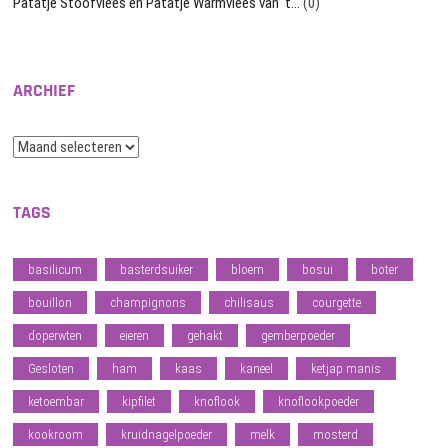
Patatje Stoofvlees en Patatje Warmvlees van ‘t…
(0)
ARCHIEF
Archief
TAGS
basilicum
basterdsuiker
bloem
bosui
boter
bouillon
champignons
chilisaus
courgette
doperwten
eieren
gehakt
gemberpoeder
Gesloten
ham
kaas
kaneel
ketjap manis
ketoembar
kipfilet
knoflook
knoflookpoeder
kookroom
kruidnagelpoeder
melk
mosterd