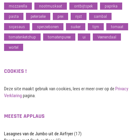
mozzarella
nootmuskaat
ontbijtspek
paprika
pasta
peterselie
prei
rijst
sambal
sojasaus
sperziebonen
suiker
tijm
tomaat
tomatenketchup
tomatenpuree
ui
Veenendaal
wortel
COOKIES !
Deze site maakt gebruik van cookies, lees er meer over op de
Privacy
Verklaring
pagina.
MEESTE APPLAUS
Lasagnes van de Jumbo uit de Airfryer
(17)