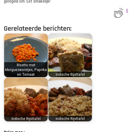
geregeld om. Eet smakelijk!
0
Gerelateerde berichten:
Risotto met
Merguezworstjes, Paprika
en Tomaat
Indische Rijsttafel
Indische Rijsttafel
Indische Rijsttafel