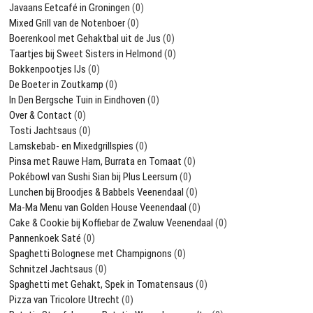
Javaans Eetcafé in Groningen
(0)
Mixed Grill van de Notenboer
(0)
Boerenkool met Gehaktbal uit de Jus
(0)
Taartjes bij Sweet Sisters in Helmond
(0)
Bokkenpootjes IJs
(0)
De Boeter in Zoutkamp
(0)
In Den Bergsche Tuin in Eindhoven
(0)
Over & Contact
(0)
Tosti Jachtsaus
(0)
Lamskebab- en Mixedgrillspies
(0)
Pinsa met Rauwe Ham, Burrata en Tomaat
(0)
Pokébowl van Sushi Sian bij Plus Leersum
(0)
Lunchen bij Broodjes & Babbels Veenendaal
(0)
Ma-Ma Menu van Golden House Veenendaal
(0)
Cake & Cookie bij Koffiebar de Zwaluw Veenendaal
(0)
Pannenkoek Saté
(0)
Spaghetti Bolognese met Champignons
(0)
Schnitzel Jachtsaus
(0)
Spaghetti met Gehakt, Spek in Tomatensaus
(0)
Pizza van Tricolore Utrecht
(0)