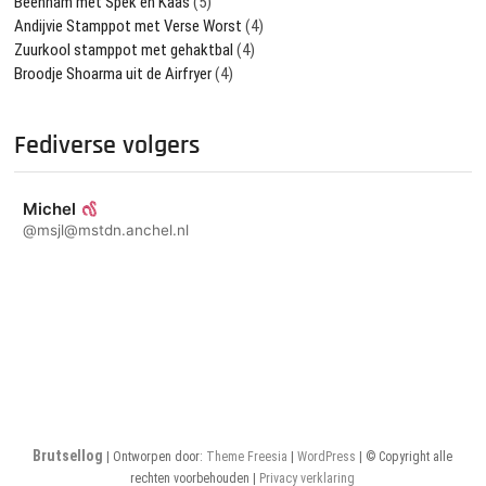
Beenham met Spek en Kaas
(5)
Andijvie Stamppot met Verse Worst
(4)
Zuurkool stamppot met gehaktbal
(4)
Broodje Shoarma uit de Airfryer
(4)
Fediverse volgers
Michel
@msjl@mstdn.anchel.nl
Brutsellog
| Ontworpen door:
Theme Freesia
|
WordPress
| © Copyright alle
rechten voorbehouden |
Privacy verklaring