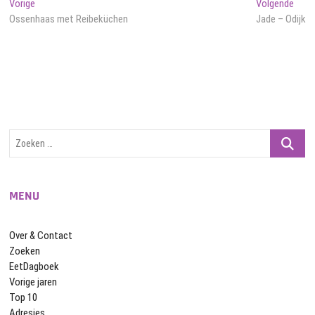
Bericht
Vorig
Volg
Vorige
Volgende
bericht:
beric
Ossenhaas met Reibeküchen
Jade – Odijk
navigatie
Zoeken
…
MENU
Over & Contact
Zoeken
EetDagboek
Vorige jaren
Top 10
Adresjes