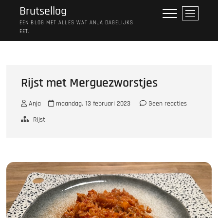
Ga
Brutsellog
M
naar
e
EEN BLOG MET ALLES WAT ANJA DAGELIJKS
de
EET.
n
inhoud
u
k
n
o
Rijst met Merguezworstjes
p
Anja
maandag, 13 februari 2023
Geen reacties
Rijst