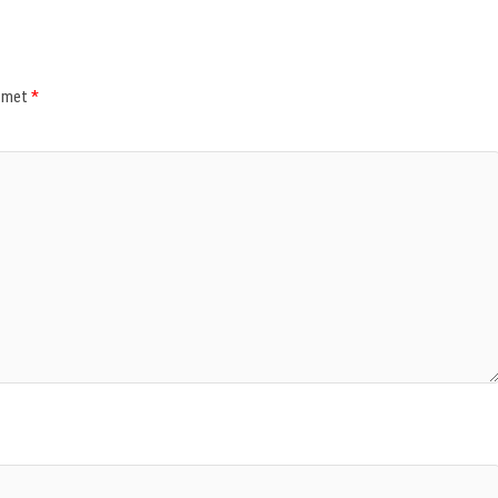
d met
*