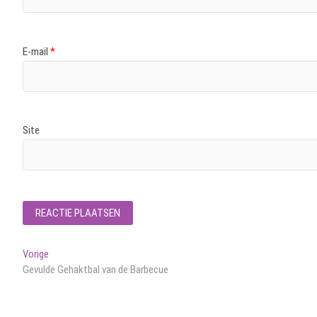
E-mail
*
Site
Bericht
Vorig
Vorige
bericht:
Gevulde Gehaktbal van de Barbecue
navigatie