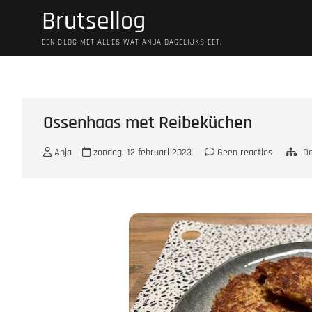
Ga
Brutsellog
naar
de
EEN BLOG MET ALLES WAT ANJA DAGELIJKS EET.
inhoud
Ossenhaas met Reibeküchen
Anja
zondag, 12 februari 2023
Geen reacties
Da