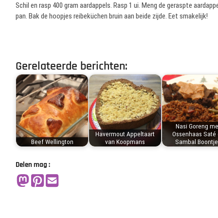
Schil en rasp 400 gram aardappels. Rasp 1 ui. Meng de geraspte aardappe
pan. Bak de hoopjes reibeküchen bruin aan beide zijde. Eet smakelijk!
Gerelateerde berichten:
Nasi Goreng me
Havermout Appeltaart
Ossenhaas Saté 
Beef Wellington
van Koopmans
Sambal Boontje
Delen mag :