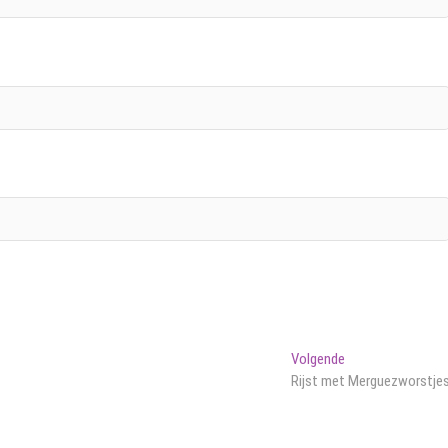
Volgend
Volgende
bericht:
Rijst met Merguezworstje