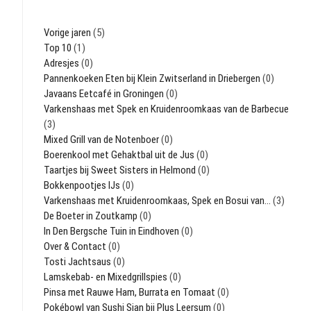
Vorige jaren
(5)
Top 10
(1)
Adresjes
(0)
Pannenkoeken Eten bij Klein Zwitserland in Driebergen
(0)
Javaans Eetcafé in Groningen
(0)
Varkenshaas met Spek en Kruidenroomkaas van de Barbecue
(3)
Mixed Grill van de Notenboer
(0)
Boerenkool met Gehaktbal uit de Jus
(0)
Taartjes bij Sweet Sisters in Helmond
(0)
Bokkenpootjes IJs
(0)
Varkenshaas met Kruidenroomkaas, Spek en Bosui van…
(3)
De Boeter in Zoutkamp
(0)
In Den Bergsche Tuin in Eindhoven
(0)
Over & Contact
(0)
Tosti Jachtsaus
(0)
Lamskebab- en Mixedgrillspies
(0)
Pinsa met Rauwe Ham, Burrata en Tomaat
(0)
Pokébowl van Sushi Sian bij Plus Leersum
(0)