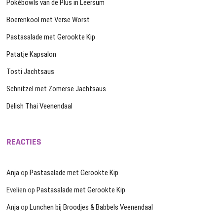
Pokébowls van de Plus in Leersum
Boerenkool met Verse Worst
Pastasalade met Gerookte Kip
Patatje Kapsalon
Tosti Jachtsaus
Schnitzel met Zomerse Jachtsaus
Delish Thai Veenendaal
REACTIES
Anja
op
Pastasalade met Gerookte Kip
Evelien
op
Pastasalade met Gerookte Kip
Anja
op
Lunchen bij Broodjes & Babbels Veenendaal