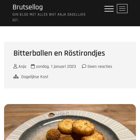
Ga
Brutsellog
M
naar
e
EEN BLOG MET ALLES WAT ANJA DAGELIJKS
de
EET.
n
inhoud
u
k
n
o
Bitterballen en Röstirondjes
p
Anja
zondag, 1 januari 2023
Geen reacties
Dagelijkse Kost