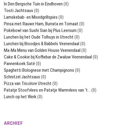
In Den Bergsche Tuin in Eindhoven
(0)
Tosti Jachtsaus
(0)
Lamskebab- en Mixedgrillspies
(0)
Pinsa met Rauwe Ham, Burrata en Tomaat
(0)
Pokébowl van Sushi Sian bij Plus Leersum
(0)
Lunchen bij het Oude Tolhuys in Utrecht
(0)
Lunchen bij Broodjes & Babbels Veenendaal
(0)
Ma-Ma Menu van Golden House Veenendaal
(0)
Cake & Cookie bij Koffiebar de Zwaluw Veenendaal
(0)
Pannenkoek Saté
(0)
Spaghetti Bolognese met Champignons
(0)
Schnitzel Jachtsaus
(0)
Pizza van Tricolore Utrecht
(0)
Patatje Stoofvlees en Patatje Warmvlees van ‘t…
(0)
Lunch op het Werk
(0)
ARCHIEF