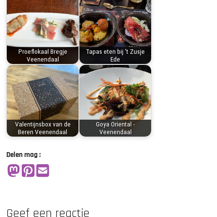
Proeflokaal Bregje
Tapas eten bij 't Zusje
Veenendaal
Ede
Valentijnsbox van de
Goya Oriental -
Beren Veenendaal
Veenendaal
Delen mag :
Geef een reactie