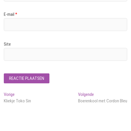
E-mail
*
Site
Bericht
Vorig
Volgend
Vorige
Volgende
bericht:
bericht:
Kliekje Toko Sin
Boerenkool met Cordon Bleu
navigatie