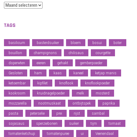
Archief
TAGS
basilicum
basterdsuiker
bloem
bosui
boter
bouillon
champignons
chilisaus
courgette
doperwten
eieren
gehakt
gemberpoeder
Gesloten
ham
kaas
kaneel
ketjap manis
ketoembar
kipfilet
knoflook
knoflookpoeder
kookroom
kruidnagelpoeder
melk
mosterd
mozzarella
nootmuskaat
ontbijtspek
paprika
pasta
peterselie
prei
rijst
sambal
sojasaus
sperziebonen
suiker
tijm
tomaat
tomatenketchup
tomatenpuree
ui
Veenendaal