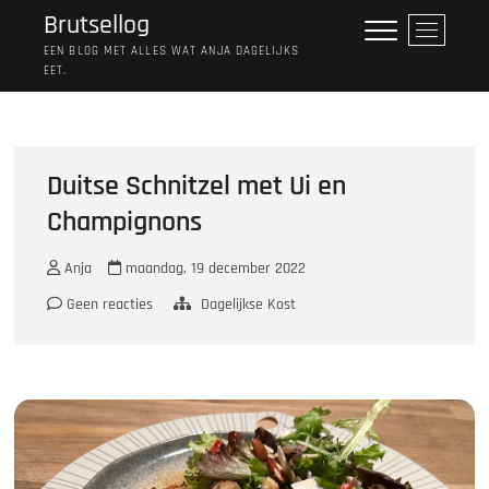
Ga
Brutsellog
M
naar
e
EEN BLOG MET ALLES WAT ANJA DAGELIJKS
de
EET.
n
inhoud
u
k
n
o
Duitse Schnitzel met Ui en
p
Champignons
Anja
maandag, 19 december 2022
Geen reacties
Dagelijkse Kost