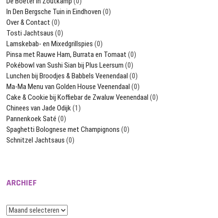
De Boeter in Zoutkamp
(0)
In Den Bergsche Tuin in Eindhoven
(0)
Over & Contact
(0)
Tosti Jachtsaus
(0)
Lamskebab- en Mixedgrillspies
(0)
Pinsa met Rauwe Ham, Burrata en Tomaat
(0)
Pokébowl van Sushi Sian bij Plus Leersum
(0)
Lunchen bij Broodjes & Babbels Veenendaal
(0)
Ma-Ma Menu van Golden House Veenendaal
(0)
Cake & Cookie bij Koffiebar de Zwaluw Veenendaal
(0)
Chinees van Jade Odijk
(1)
Pannenkoek Saté
(0)
Spaghetti Bolognese met Champignons
(0)
Schnitzel Jachtsaus
(0)
ARCHIEF
Archief