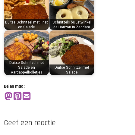
Duitse Schnitzel met Friet
Schnitzels bij Eetwinkel
en Salade
de Horizon in Zeddam
Duitse Schnitzel met
Salade en
Duitse Schnitzel met
Aardappelbolletjes
Salade
Delen mag :
Geef een reactie