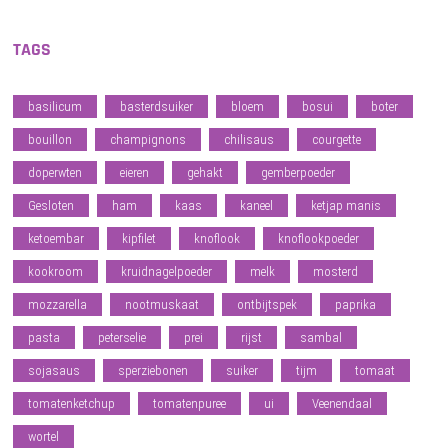
TAGS
basilicum
basterdsuiker
bloem
bosui
boter
bouillon
champignons
chilisaus
courgette
doperwten
eieren
gehakt
gemberpoeder
Gesloten
ham
kaas
kaneel
ketjap manis
ketoembar
kipfilet
knoflook
knoflookpoeder
kookroom
kruidnagelpoeder
melk
mosterd
mozzarella
nootmuskaat
ontbijtspek
paprika
pasta
peterselie
prei
rijst
sambal
sojasaus
sperziebonen
suiker
tijm
tomaat
tomatenketchup
tomatenpuree
ui
Veenendaal
wortel