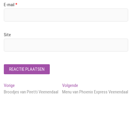
E-mail
*
Site
Bericht
Vorig
Volgend
Vorige
Volgende
bericht:
bericht:
Broodjes van Piretti Veenendaal
Menu van Phoenix Express Veenendaal
navigatie