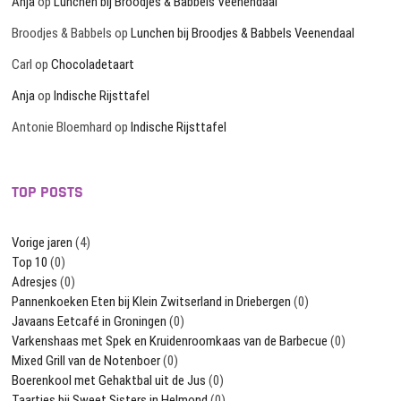
Anja
op
Lunchen bij Broodjes & Babbels Veenendaal
Broodjes & Babbels
op
Lunchen bij Broodjes & Babbels Veenendaal
Carl
op
Chocoladetaart
Anja
op
Indische Rijsttafel
Antonie Bloemhard
op
Indische Rijsttafel
TOP POSTS
Vorige jaren
(4)
Top 10
(0)
Adresjes
(0)
Pannenkoeken Eten bij Klein Zwitserland in Driebergen
(0)
Javaans Eetcafé in Groningen
(0)
Varkenshaas met Spek en Kruidenroomkaas van de Barbecue
(0)
Mixed Grill van de Notenboer
(0)
Boerenkool met Gehaktbal uit de Jus
(0)
Taartjes bij Sweet Sisters in Helmond
(0)