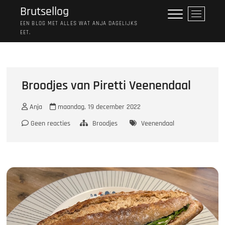
Ga
Brutsellog
M
naar
e
EEN BLOG MET ALLES WAT ANJA DAGELIJKS
de
EET.
n
inhoud
u
k
n
o
Broodjes van Piretti Veenendaal
p
Anja
maandag, 19 december 2022
Geen reacties
Broodjes
Veenendaal