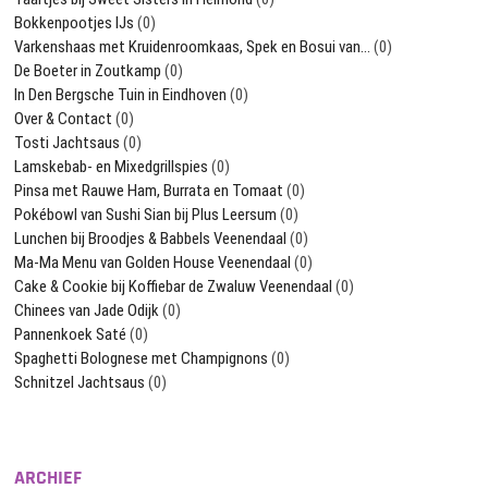
Bokkenpootjes IJs
(0)
Varkenshaas met Kruidenroomkaas, Spek en Bosui van…
(0)
De Boeter in Zoutkamp
(0)
In Den Bergsche Tuin in Eindhoven
(0)
Over & Contact
(0)
Tosti Jachtsaus
(0)
Lamskebab- en Mixedgrillspies
(0)
Pinsa met Rauwe Ham, Burrata en Tomaat
(0)
Pokébowl van Sushi Sian bij Plus Leersum
(0)
Lunchen bij Broodjes & Babbels Veenendaal
(0)
Ma-Ma Menu van Golden House Veenendaal
(0)
Cake & Cookie bij Koffiebar de Zwaluw Veenendaal
(0)
Chinees van Jade Odijk
(0)
Pannenkoek Saté
(0)
Spaghetti Bolognese met Champignons
(0)
Schnitzel Jachtsaus
(0)
ARCHIEF