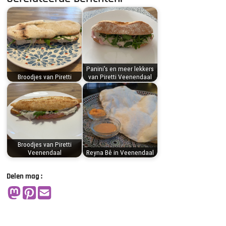
Panini's en meer lekkers
Broodjes van Piretti
van Piretti Veenendaal
Broodjes van Piretti
Veenendaal
Reyna Bê in Veenendaal
Delen mag :