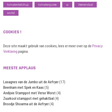
tomatenketchup
tomatenpuree
ui
Veenendaal
wortel
COOKIES !
Deze site maakt gebruik van cookies, lees er meer over op de
Privacy
Verklaring
pagina.
MEESTE APPLAUS
Lasagnes van de Jumbo uit de Airfryer
(17)
Beenham met Spek en Kaas
(5)
Andijvie Stamppot met Verse Worst
(4)
Zuurkool stamppot met gehaktbal
(4)
Broodje Shoarma uit de Airfryer
(4)