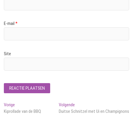
E-mail
*
Site
Bericht
Vorig
Volgend
Vorige
Volgende
bericht:
bericht:
Kiprollade van de BBQ
Duitse Schnitzel met Ui en Champignons
navigatie