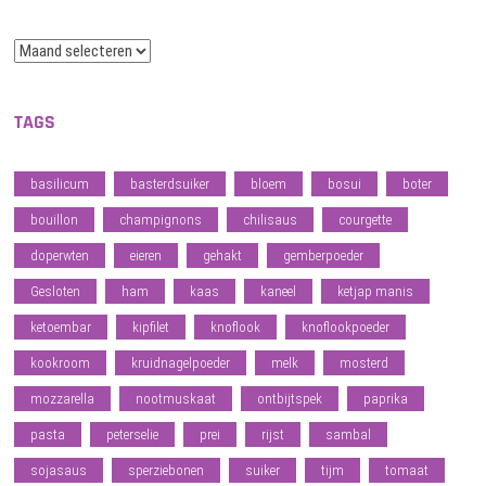
Archief
TAGS
basilicum
basterdsuiker
bloem
bosui
boter
bouillon
champignons
chilisaus
courgette
doperwten
eieren
gehakt
gemberpoeder
Gesloten
ham
kaas
kaneel
ketjap manis
ketoembar
kipfilet
knoflook
knoflookpoeder
kookroom
kruidnagelpoeder
melk
mosterd
mozzarella
nootmuskaat
ontbijtspek
paprika
pasta
peterselie
prei
rijst
sambal
sojasaus
sperziebonen
suiker
tijm
tomaat