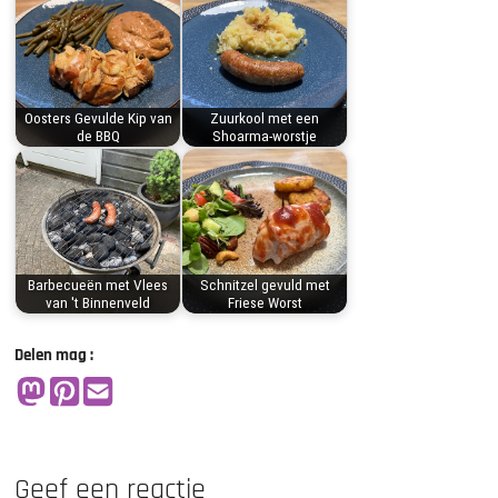
Oosters Gevulde Kip van
Zuurkool met een
de BBQ
Shoarma-worstje
Barbecueën met Vlees
Schnitzel gevuld met
van 't Binnenveld
Friese Worst
Delen mag :
Geef een reactie