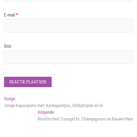
E-mail
*
Site
Bericht
Vorig
Vorige
bericht:
Jonge Kapucijners met Aardappeltjes, Ontbijtspek en Ui
navigatie
Volgend
Volgende
bericht:
Risotto met Courgette, Champignons en Rauwe Ham