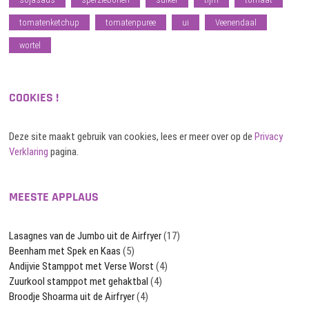
tomatenketchup
tomatenpuree
ui
Veenendaal
wortel
COOKIES !
Deze site maakt gebruik van cookies, lees er meer over op de
Privacy
Verklaring
pagina.
MEESTE APPLAUS
Lasagnes van de Jumbo uit de Airfryer
(17)
Beenham met Spek en Kaas
(5)
Andijvie Stamppot met Verse Worst
(4)
Zuurkool stamppot met gehaktbal
(4)
Broodje Shoarma uit de Airfryer
(4)