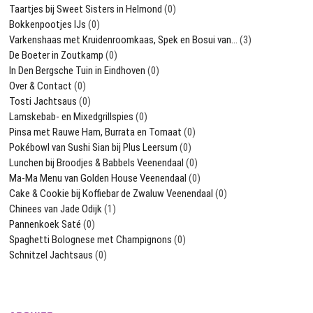
Taartjes bij Sweet Sisters in Helmond
(0)
Bokkenpootjes IJs
(0)
Varkenshaas met Kruidenroomkaas, Spek en Bosui van…
(3)
De Boeter in Zoutkamp
(0)
In Den Bergsche Tuin in Eindhoven
(0)
Over & Contact
(0)
Tosti Jachtsaus
(0)
Lamskebab- en Mixedgrillspies
(0)
Pinsa met Rauwe Ham, Burrata en Tomaat
(0)
Pokébowl van Sushi Sian bij Plus Leersum
(0)
Lunchen bij Broodjes & Babbels Veenendaal
(0)
Ma-Ma Menu van Golden House Veenendaal
(0)
Cake & Cookie bij Koffiebar de Zwaluw Veenendaal
(0)
Chinees van Jade Odijk
(1)
Pannenkoek Saté
(0)
Spaghetti Bolognese met Champignons
(0)
Schnitzel Jachtsaus
(0)