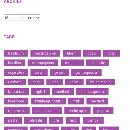
ARCHIEF
Archief
TAGS
basilicum
basterdsuiker
bloem
bosui
boter
bouillon
champignons
chilisaus
courgette
doperwten
eieren
gehakt
gemberpoeder
Gesloten
ham
kaas
kaneel
ketjap manis
ketoembar
kipfilet
knoflook
knoflookpoeder
kookroom
kruidnagelpoeder
melk
mosterd
mozzarella
nootmuskaat
ontbijtspek
paprika
pasta
peterselie
prei
rijst
sambal
sojasaus
sperziebonen
suiker
tijm
tomaat