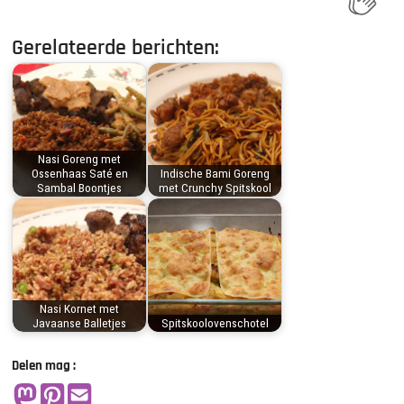
Gerelateerde berichten:
Nasi Goreng met
Ossenhaas Saté en
Indische Bami Goreng
Sambal Boontjes
met Crunchy Spitskool
Nasi Kornet met
Javaanse Balletjes
Spitskoolovenschotel
Delen mag :