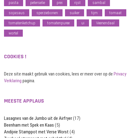
pasta
peterselie
prei
rijst
sambal
sojasaus
sperziebonen
suiker
tijm
tomaat
tomatenketchup
tomatenpuree
ui
Veenendaal
wortel
COOKIES !
Deze site maakt gebruik van cookies, lees er meer over op de
Privacy
Verklaring
pagina.
MEESTE APPLAUS
Lasagnes van de Jumbo uit de Airfryer
(17)
Beenham met Spek en Kaas
(5)
Andijvie Stamppot met Verse Worst
(4)