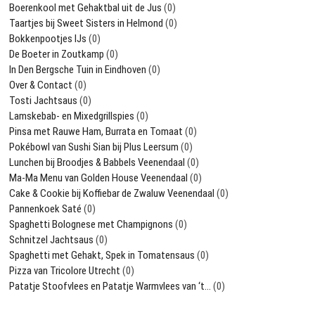
Boerenkool met Gehaktbal uit de Jus
(0)
Taartjes bij Sweet Sisters in Helmond
(0)
Bokkenpootjes IJs
(0)
De Boeter in Zoutkamp
(0)
In Den Bergsche Tuin in Eindhoven
(0)
Over & Contact
(0)
Tosti Jachtsaus
(0)
Lamskebab- en Mixedgrillspies
(0)
Pinsa met Rauwe Ham, Burrata en Tomaat
(0)
Pokébowl van Sushi Sian bij Plus Leersum
(0)
Lunchen bij Broodjes & Babbels Veenendaal
(0)
Ma-Ma Menu van Golden House Veenendaal
(0)
Cake & Cookie bij Koffiebar de Zwaluw Veenendaal
(0)
Pannenkoek Saté
(0)
Spaghetti Bolognese met Champignons
(0)
Schnitzel Jachtsaus
(0)
Spaghetti met Gehakt, Spek in Tomatensaus
(0)
Pizza van Tricolore Utrecht
(0)
Patatje Stoofvlees en Patatje Warmvlees van ‘t…
(0)