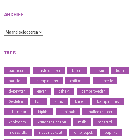
ARCHIEF
Archief
TAGS
basilicum
basterdsuiker
bloem
bosui
boter
bouillon
champignons
chilisaus
courgette
doperwten
eieren
gehakt
gemberpoeder
Gesloten
ham
kaas
kaneel
ketjap manis
ketoembar
kipfilet
knoflook
knoflookpoeder
kookroom
kruidnagelpoeder
melk
mosterd
mozzarella
nootmuskaat
ontbijtspek
paprika