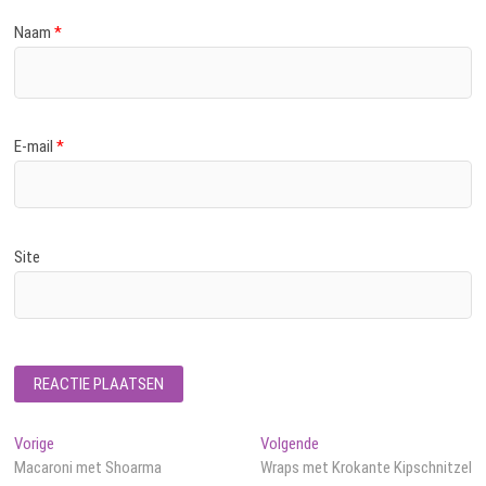
Naam
*
E-mail
*
Site
Bericht
Vorig
Volgend
Vorige
Volgende
bericht:
bericht:
Macaroni met Shoarma
Wraps met Krokante Kipschnitzel
navigatie