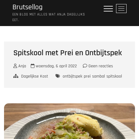
Ga
Brutsellog
M
naar
e
EEN BLOG MET ALLES WAT ANJA DAGELIJKS
de
EET.
n
inhoud
u
k
n
o
Spitskool met Prei en Ontbijtspek
p
Anja
woensdag, 6 april 2022
Geen reacties
Dagelijkse Kost
ontbijtspek
prei
sambal
spitskool