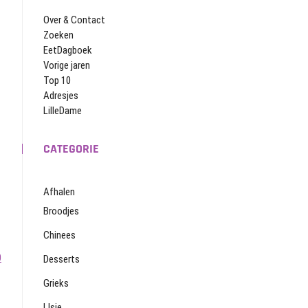
Over & Contact
Zoeken
EetDagboek
Vorige jaren
Top 10
Adresjes
LilleDame
CATEGORIE
Afhalen
Broodjes
Chinees
0
Desserts
Grieks
IJsje