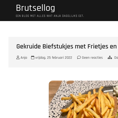
Ga
Brutsellog
naar
de
EEN BLOG MET ALLES WAT ANJA DAGELIJKS EET.
inhoud
Gekruide Biefstukjes met Frietjes en
Anja
vrijdag, 25 februari 2022
Geen reacties
Da