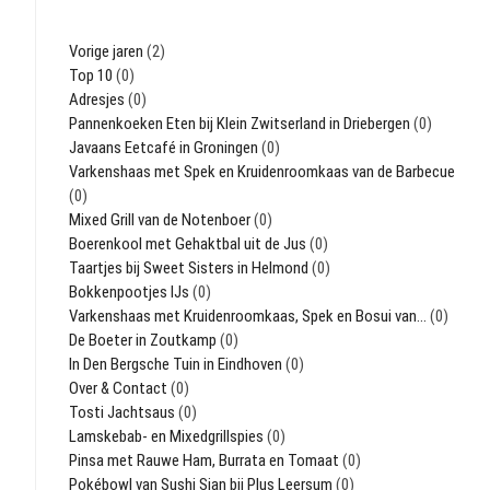
Vorige jaren
(2)
Top 10
(0)
Adresjes
(0)
Pannenkoeken Eten bij Klein Zwitserland in Driebergen
(0)
Javaans Eetcafé in Groningen
(0)
Varkenshaas met Spek en Kruidenroomkaas van de Barbecue
(0)
Mixed Grill van de Notenboer
(0)
Boerenkool met Gehaktbal uit de Jus
(0)
Taartjes bij Sweet Sisters in Helmond
(0)
Bokkenpootjes IJs
(0)
Varkenshaas met Kruidenroomkaas, Spek en Bosui van…
(0)
De Boeter in Zoutkamp
(0)
In Den Bergsche Tuin in Eindhoven
(0)
Over & Contact
(0)
Tosti Jachtsaus
(0)
Lamskebab- en Mixedgrillspies
(0)
Pinsa met Rauwe Ham, Burrata en Tomaat
(0)
Pokébowl van Sushi Sian bij Plus Leersum
(0)