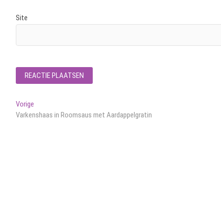
Site
Bericht
Vorig
Vorige
bericht:
Varkenshaas in Roomsaus met Aardappelgratin
navigatie