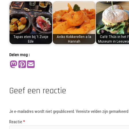
Tapas eten bij 't Zusje
Aviko Kokkerellen a la
Café Thús in het F
Ede
Hannah
Museum in Leeuwa
Delen mag :
Geef een reactie
Je e-mailadres wordt niet gepubliceerd.
Vereiste velden zijn gemarkeer
Reactie
*