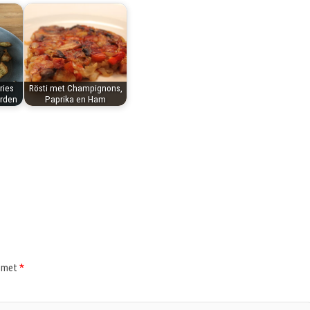
ries
Rösti met Champignons,
rden
Paprika en Ham
d met
*