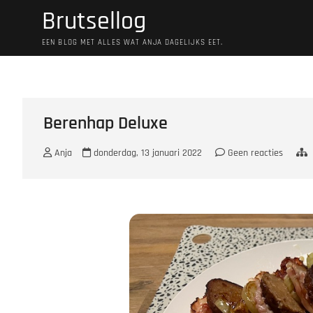
Ga
Brutsellog
naar
de
EEN BLOG MET ALLES WAT ANJA DAGELIJKS EET.
inhoud
Berenhap Deluxe
Anja
donderdag, 13 januari 2022
Geen reacties