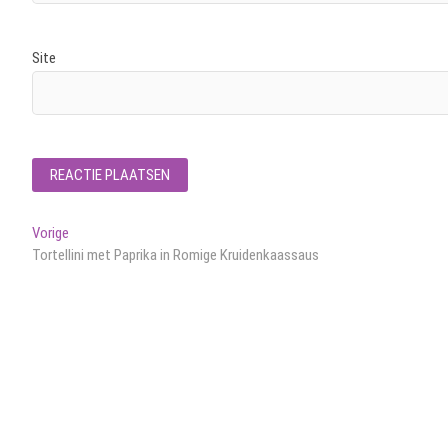
Site
Bericht
Vorig
Vorige
bericht:
Tortellini met Paprika in Romige Kruidenkaassaus
navigatie