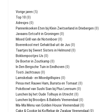
Vorige jaren
(5)
Top 10
(0)
Adresjes
(0)
Pannenkoeken Eten bij Klein Zwitserland in Driebergen
(0)
Javaans Eetcafé in Groningen
(0)
Mixed Grill van de Notenboer
(0)
Boerenkool met Gehaktbal uit de Jus
(0)
Taartjes bij Sweet Sisters in Helmond
(0)
Bokkenpootjes IJs
(0)
De Boeter in Zoutkamp
(0)
In Den Bergsche Tuin in Eindhoven
(0)
Tosti Jachtsaus
(0)
Lamskebab- en Mixedgrillspies
(0)
Pinsa met Rauwe Ham, Burrata en Tomaat
(0)
Pokébowl van Sushi Sian bij Plus Leersum
(0)
Lunchen bij het Oude Tolhuys in Utrecht
(0)
Lunchen bij Broodjes & Babbels Veenendaal
(0)
Ma-Ma Menu van Golden House Veenendaal
(0)
Cake & Cookie bij Koffiebar de Zwaluw Veenendaal
(0)