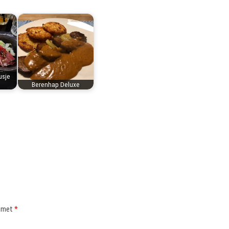
usje
Berenhap Deluxe
d met
*