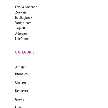
Over & Contact
Zoeken
EetDagboek
Vorige jaren
Top 10
Adresjes
LilleDame
CATEGORIE
Afhalen
Broodjes
Chinees
Desserts
0
Grieks
IJsje