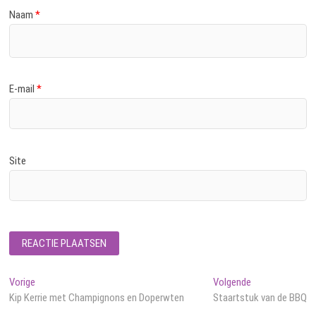
Naam
*
E-mail
*
Site
Bericht
Vorig
Volgend
Vorige
Volgende
bericht:
bericht:
Kip Kerrie met Champignons en Doperwten
Staartstuk van de BBQ
navigatie