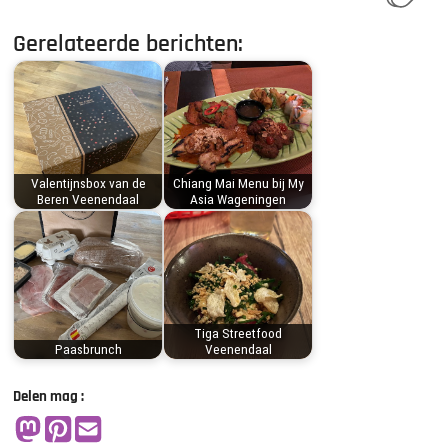
Gerelateerde berichten:
Valentijnsbox van de
Chiang Mai Menu bij My
Beren Veenendaal
Asia Wageningen
Tiga Streetfood
Paasbrunch
Veenendaal
Delen mag :