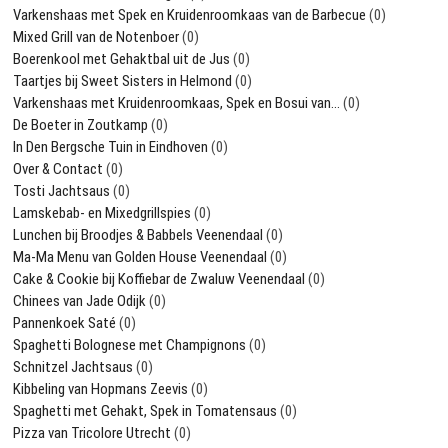
Varkenshaas met Spek en Kruidenroomkaas van de Barbecue
(0)
Mixed Grill van de Notenboer
(0)
Boerenkool met Gehaktbal uit de Jus
(0)
Taartjes bij Sweet Sisters in Helmond
(0)
Varkenshaas met Kruidenroomkaas, Spek en Bosui van…
(0)
De Boeter in Zoutkamp
(0)
In Den Bergsche Tuin in Eindhoven
(0)
Over & Contact
(0)
Tosti Jachtsaus
(0)
Lamskebab- en Mixedgrillspies
(0)
Lunchen bij Broodjes & Babbels Veenendaal
(0)
Ma-Ma Menu van Golden House Veenendaal
(0)
Cake & Cookie bij Koffiebar de Zwaluw Veenendaal
(0)
Chinees van Jade Odijk
(0)
Pannenkoek Saté
(0)
Spaghetti Bolognese met Champignons
(0)
Schnitzel Jachtsaus
(0)
Kibbeling van Hopmans Zeevis
(0)
Spaghetti met Gehakt, Spek in Tomatensaus
(0)
Pizza van Tricolore Utrecht
(0)