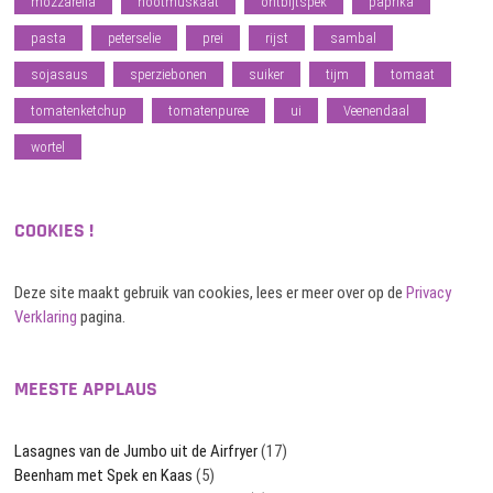
mozzarella
nootmuskaat
ontbijtspek
paprika
pasta
peterselie
prei
rijst
sambal
sojasaus
sperziebonen
suiker
tijm
tomaat
tomatenketchup
tomatenpuree
ui
Veenendaal
wortel
COOKIES !
Deze site maakt gebruik van cookies, lees er meer over op de
Privacy
Verklaring
pagina.
MEESTE APPLAUS
Lasagnes van de Jumbo uit de Airfryer
(17)
Beenham met Spek en Kaas
(5)