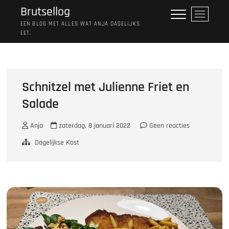
Ga
Brutsellog
M
naar
e
EEN BLOG MET ALLES WAT ANJA DAGELIJKS
de
EET.
n
inhoud
u
k
n
o
Schnitzel met Julienne Friet en
p
Salade
Anja
zaterdag, 8 januari 2022
Geen reacties
Dagelijkse Kost