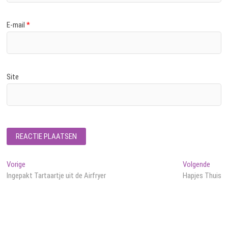
E-mail
*
Site
Bericht
Vorig
Volge
Vorige
Volgende
bericht:
berich
Ingepakt Tartaartje uit de Airfryer
Hapjes Thuis
navigatie