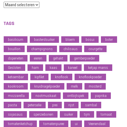
Archief
TAGS
basilicum
basterdsuiker
bloem
bosui
boter
bouillon
champignons
chilisaus
courgette
doperwten
eieren
gehakt
gemberpoeder
Gesloten
ham
kaas
kaneel
ketjap manis
ketoembar
kipfilet
knoflook
knoflookpoeder
kookroom
kruidnagelpoeder
melk
mosterd
mozzarella
nootmuskaat
ontbijtspek
paprika
pasta
peterselie
prei
rijst
sambal
sojasaus
sperziebonen
suiker
tijm
tomaat
tomatenketchup
tomatenpuree
ui
Veenendaal