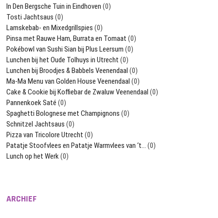
In Den Bergsche Tuin in Eindhoven
(0)
Tosti Jachtsaus
(0)
Lamskebab- en Mixedgrillspies
(0)
Pinsa met Rauwe Ham, Burrata en Tomaat
(0)
Pokébowl van Sushi Sian bij Plus Leersum
(0)
Lunchen bij het Oude Tolhuys in Utrecht
(0)
Lunchen bij Broodjes & Babbels Veenendaal
(0)
Ma-Ma Menu van Golden House Veenendaal
(0)
Cake & Cookie bij Koffiebar de Zwaluw Veenendaal
(0)
Pannenkoek Saté
(0)
Spaghetti Bolognese met Champignons
(0)
Schnitzel Jachtsaus
(0)
Pizza van Tricolore Utrecht
(0)
Patatje Stoofvlees en Patatje Warmvlees van ‘t…
(0)
Lunch op het Werk
(0)
ARCHIEF