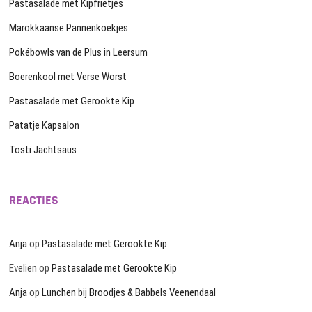
Pastasalade met Kipfrietjes
Marokkaanse Pannenkoekjes
Pokébowls van de Plus in Leersum
Boerenkool met Verse Worst
Pastasalade met Gerookte Kip
Patatje Kapsalon
Tosti Jachtsaus
REACTIES
Anja
op
Pastasalade met Gerookte Kip
Evelien
op
Pastasalade met Gerookte Kip
Anja
op
Lunchen bij Broodjes & Babbels Veenendaal